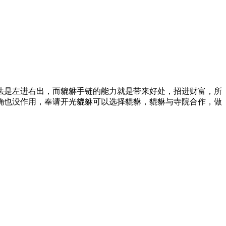
法是左进右出，而貔貅手链的能力就是带来好处，招进财富，所
确也没作用，奉请开光貔貅可以选择貔貅，貔貅与寺院合作，做