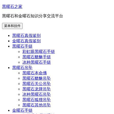
跳
黑曜石之家
至
黑曜石和金曜石知识分享交流平台
内
容
菜单和挂件
黑曜石真假鉴别
金曜石真假鉴别
黑曜石手链
彩虹眼黑曜石手链
黑曜石貔貅手链
冰种黑曜石手链
黑曜石吊坠
黑曜石本命佛
黑曜石貔貅吊坠
黑曜石关公吊坠
黑曜石龙牌吊坠
冰种黑曜石吊坠
黑曜石狐狸吊坠
黑曜石其他吊坠
金曜石手链