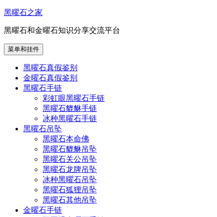
跳
黑曜石之家
至
黑曜石和金曜石知识分享交流平台
内
容
菜单和挂件
黑曜石真假鉴别
金曜石真假鉴别
黑曜石手链
彩虹眼黑曜石手链
黑曜石貔貅手链
冰种黑曜石手链
黑曜石吊坠
黑曜石本命佛
黑曜石貔貅吊坠
黑曜石关公吊坠
黑曜石龙牌吊坠
冰种黑曜石吊坠
黑曜石狐狸吊坠
黑曜石其他吊坠
金曜石手链