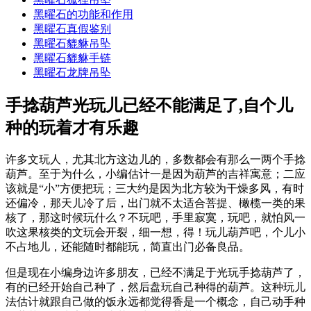
黑曜石的功能和作用
黑曜石真假鉴别
黑曜石貔貅吊坠
黑曜石貔貅手链
黑曜石龙牌吊坠
手捻葫芦光玩儿已经不能满足了,自个儿
种的玩着才有乐趣
许多文玩人，尤其北方这边儿的，多数都会有那么一两个手捻
葫芦。至于为什么，小编估计一是因为葫芦的吉祥寓意；二应
该就是“小”方便把玩；三大约是因为北方较为干燥多风，有时
还偏冷，那天儿冷了后，出门就不太适合菩提、橄榄一类的果
核了，那这时候玩什么？不玩吧，手里寂寞，玩吧，就怕风一
吹这果核类的文玩会开裂，细一想，得！玩儿葫芦吧，个儿小
不占地儿，还能随时都能玩，简直出门必备良品。
但是现在小编身边许多朋友，已经不满足于光玩手捻葫芦了，
有的已经开始自己种了，然后盘玩自己种得的葫芦。这种玩儿
法估计就跟自己做的饭永远都觉得香是一个概念，自己动手种