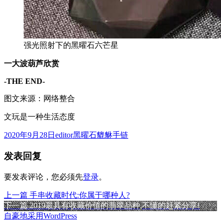
强光照射下的黑曜石六芒星
一大波葫芦欣赏
-THE END-
图文来源：网络整合
文玩是一种生活态度
发
作
分
2020年9月28日
editor
黑曜石貔貅手链
布
者
类
发表回复
于
要发表评论，您必须先
登录
。
上
上一篇
手串收藏时代:你属于哪种人?
文
篇
下
下一篇
2019最具有收藏价值的翡翠品种,不懂的赶紧分享!
章
文
篇
自豪地采用WordPress