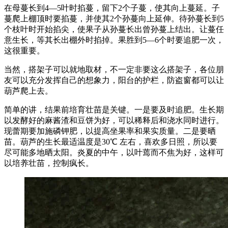
在母蔓长到4—5叶时掐蔓，留下2个子蔓，使其向上蔓延。子
蔓爬上棚顶时要掐蔓，并使其2个孙蔓向上延伸。待孙蔓长到5
个枝叶时开始掐尖，使果子从孙蔓长出曾孙蔓上结出。让蔓任
意生长，等其长出棚外时掐掉。果胜到5—6个时要追肥一次，
这很重要。
当然，搭架子可以就地取材，不一定非要这么搭架子，各位朋
友可以充分发挥自己的想象力，阳台的护栏，防盗窗都可以让
葫芦爬上去。
简单的讲，结果前培育壮苗是关键。一是要及时追肥。生长期
以发酵好的麻酱渣和豆饼为好，可以稀释后和浇水同时进行。
现蕾期要加施磷钾肥，以提高坐果率和果实质量。二是要晒
苗。葫芦的生长最适温度是30℃ 左右，喜欢多日照，所以要
尽可能多地晒太阳。炎夏的中午，以叶蔫而不焦为好，这样可
以培养壮苗，控制疯长。