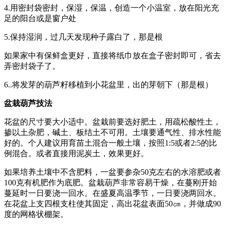
4.用密封袋密封，保湿，保温，创造一个小温室，放在阳光充
足的阳台或是窗户处
5.保持湿润，过几天发现种子露白了，那是根
如果家中有保鲜盒更好，直接将纸巾放在盒子密封即可，省去
弄密封袋子了。
6..将发芽的葫芦籽移植到小花盆里，出的芽朝下（那是根）
盆栽葫芦技法
花盆的尺寸要大小适中。盆栽前要选好肥土，用疏松酸性土，
掺以土杂肥，碱土、板结土不可用。土壤要通气性、排水性能
好的。个人建议用育苗土混合一般土壤，按照1:5或者2:5的比
例混合。或者直接用泥炭土，效果更好。
如果培养土壤中不含肥料，一盆要参杂50克左右的水溶肥或者
100克有机肥作为底肥。盆栽葫芦非常容易干燥，在蔓刚开始
蔓延时一日要浇一回水。在盛夏高温季节，一日要浇两回水。
在花盆上支四根支柱使其固定，高出花盆表面50㎝，并做成90
度的网格状棚架。