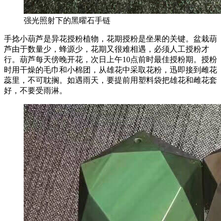
强光照射下的黑曜石手链
手捻小葫芦是异花授粉植物，花期授粉是坐果的关键。盆栽葫
芦由于数量少，蜂源少，花期又很难相遇，必须人工授粉才
行。葫芦每天傍晚开花，次日上午10点前时最佳授粉期。授粉
时用干燥的毛巾和小棉团，从雄花中采取花粉，迅即接到雌花
蕊里，不可耽搁。如遇雨天，要提前用塑料袋把雄花和雌花套
好，不要受雨淋。