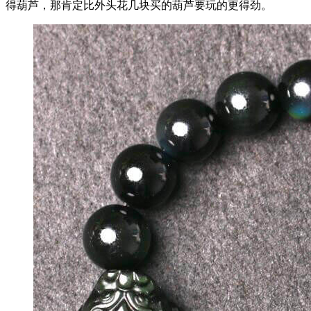
得葫芦，那肯定比外头花几块买的葫芦要玩的更得劲。