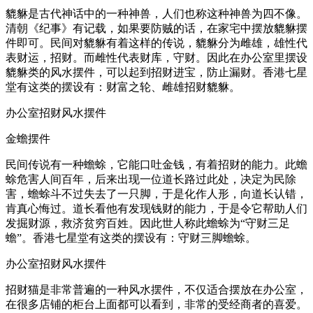
貔貅是古代神话中的一种神兽，人们也称这种神兽为四不像。
清朝《纪事》有记载，如果要防贼的话，在家宅中摆放貔貅摆
件即可。民间对貔貅有着这样的传说，貔貅分为雌雄，雄性代
表财运，招财。而雌性代表财库，守财。因此在办公室里摆设
貔貅类的风水摆件，可以起到招财进宝，防止漏财。香港七星
堂有这类的摆设有：财富之轮、雌雄招财貔貅。
办公室招财风水摆件
金蟾摆件
民间传说有一种蟾蜍，它能口吐金钱，有着招财的能力。此蟾
蜍危害人间百年，后来出现一位道长路过此处，决定为民除
害，蟾蜍斗不过失去了一只脚，于是化作人形，向道长认错，
肯真心悔过。道长看他有发现钱财的能力，于是令它帮助人们
发掘财源，救济贫穷百姓。因此世人称此蟾蜍为“守财三足
蟾”。香港七星堂有这类的摆设有：守财三脚蟾蜍。
办公室招财风水摆件
招财猫是非常普遍的一种风水摆件，不仅适合摆放在办公室，
在很多店铺的柜台上面都可以看到，非常的受经商者的喜爱。