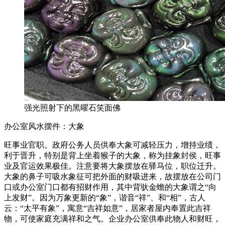
强光照射下的黑曜石笑面佛
办公室风水摆件：大象
旺事业官职。政府公务人员供奉大象可减轻压力，增持业绩，
利于晋升，特别是背上坐着猴子的大象，称为挂象封侯，旺事
业及官运效果极佳。注意要将大象摆放在驿马位，职位迁升。
大象的鼻子可吸水象征可把外面的财吸进来，故摆放在公司门
口或办公室门口都有招财作用，其中背驮金蟾的大象谓之“向
上发财”。因为万象更新的“象”，谐音“祥”、和“相”，古人
云：“太平有象”，寓意“吉祥如意”，居家者屋内奉置此吉祥
物，可使家庭充满祥和之气。企业办公室供奉此物人和财旺，