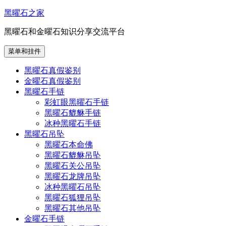
跳
黑曜石之家
至
黑曜石和金曜石知识分享交流平台
内
容
菜单和挂件
黑曜石真假鉴别
金曜石真假鉴别
黑曜石手链
彩虹眼黑曜石手链
黑曜石貔貅手链
冰种黑曜石手链
黑曜石吊坠
黑曜石本命佛
黑曜石貔貅吊坠
黑曜石关公吊坠
黑曜石龙牌吊坠
冰种黑曜石吊坠
黑曜石狐狸吊坠
黑曜石其他吊坠
金曜石手链