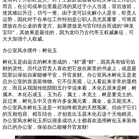
而言，在公司或单位里最忌讳的莫过于小人当道，背后放箭，
使其难以升迁，功亏一篑。由于龙可以化解小人是非，旺贵人
运势，因此对于在单位工作特别是公职人员尤其重要，可将其
摆放在办公桌的青龙方。如果摆放龙与官印结合而成的“神龙
宝印”，其效果是最佳的，因为龙印乃古代帝王权威象征，可
大大加强个人权威。
办公室风水摆件：树化玉
树化玉是由远古的树木形成的，“材”通“财”，因其具有镇宅佑
财的灵性。历代达官贵人喜欢把它放在家里的书桌上，或是庭
院里以保佑自家能够平安，升官发财。办公室风水树化玉是老
总办公室的首选装饰物。它不仅美观，让人看起来非常的显档
次，而且从我国传统阴阳五行学说来看，木化石原来是树，树
属木。木化石成玉，玉为石，属土，木克土，树是要克土的。
反过来，树化玉中又含有许多金属元素，属金，金又能克木。
办公室风水树化玉这是一对始终相克的天然冤家。但由于它们
的互相包容、相互结合，才创造出玉器木化石这个天地精灵。
办公室风水树化玉所以很多成功人士都喜欢选用树化玉来装饰
自己的办公室，保佑自己能够升官发财!