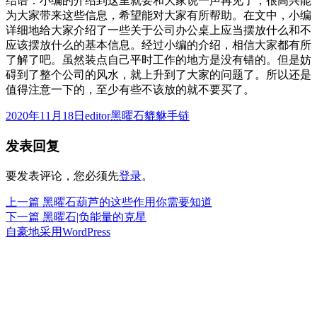
结语：小编的介绍到这里就要和大家说一声再见了，很高兴能
为大家带来这些信息，希望能对大家有所帮助。在文中，小编
详细地给大家介绍了一些关于公司办公桌上应当摆放什么和不
应该摆放什么的基本信息。经过小编的介绍，相信大家都有所
了解了吧。虽然装点自己平时工作的地方是没有错的。但是妨
碍到了整个公司的风水，就上升到了大家的问题了。所以还是
值得注意一下的，至少有些不该放的就不要买了。
发
作
分
2020年11月18日
editor
黑曜石貔貅手链
布
者
类
发表回复
于
要发表评论，您必须先
登录
。
上
上一篇
黑曜石葫芦的这些作用你需要知道
文
篇
下
下一篇
黑曜石|负能量的克星
章
文
篇
自豪地采用WordPress
章：
文
导
章：
航