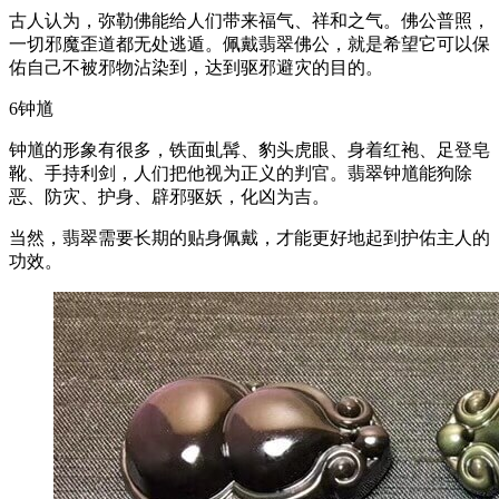
古人认为，弥勒佛能给人们带来福气、祥和之气。佛公普照，
一切邪魔歪道都无处逃遁。佩戴翡翠佛公，就是希望它可以保
佑自己不被邪物沾染到，达到驱邪避灾的目的。
6钟馗
钟馗的形象有很多，铁面虬髯、豹头虎眼、身着红袍、足登皂
靴、手持利剑，人们把他视为正义的判官。翡翠钟馗能狗除
恶、防灾、护身、辟邪驱妖，化凶为吉。
当然，翡翠需要长期的贴身佩戴，才能更好地起到护佑主人的
功效。