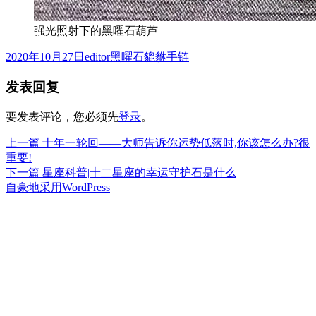
强光照射下的黑曜石葫芦
发
作
分
2020年10月27日
editor
黑曜石貔貅手链
布
者
类
发表回复
于
要发表评论，您必须先
登录
。
上
上一篇
十年一轮回——大师告诉你运势低落时,你该怎么办?很
文
篇
重要!
章
文
下
下一篇
星座科普|十二星座的幸运守护石是什么
章：
篇
自豪地采用WordPress
导
文
航
章：