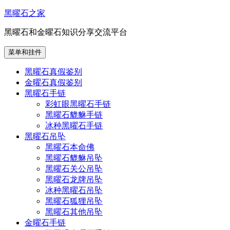
跳
黑曜石之家
至
黑曜石和金曜石知识分享交流平台
内
容
菜单和挂件
黑曜石真假鉴别
金曜石真假鉴别
黑曜石手链
彩虹眼黑曜石手链
黑曜石貔貅手链
冰种黑曜石手链
黑曜石吊坠
黑曜石本命佛
黑曜石貔貅吊坠
黑曜石关公吊坠
黑曜石龙牌吊坠
冰种黑曜石吊坠
黑曜石狐狸吊坠
黑曜石其他吊坠
金曜石手链