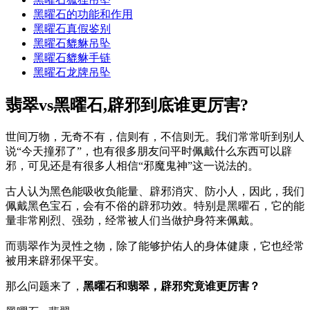
黑曜石的功能和作用
黑曜石真假鉴别
黑曜石貔貅吊坠
黑曜石貔貅手链
黑曜石龙牌吊坠
翡翠vs黑曜石,辟邪到底谁更厉害?
世间万物，无奇不有，信则有，不信则无。我们常常听到别人
说“今天撞邪了”，也有很多朋友问平时佩戴什么东西可以辟
邪，可见还是有很多人相信“邪魔鬼神”这一说法的。
古人认为黑色能吸收负能量、辟邪消灾、防小人，因此，我们
佩戴黑色宝石，会有不俗的辟邪功效。特别是黑曜石，它的能
量非常刚烈、强劲，经常被人们当做护身符来佩戴。
而翡翠作为灵性之物，除了能够护佑人的身体健康，它也经常
被用来辟邪保平安。
那么问题来了，
黑曜石和翡翠，辟邪究竟谁更厉害？