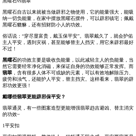
黑曜石vs翡翠
黑曜石自古以来就被当做辟邪之物使用，它的能量强大，能吸
纳一切负能量，在家中摆放黑曜石摆件，可以辟邪镇宅；佩戴
黑曜石貔貅，还有招财防小人的功效。
俗话说：“穿尽显富贵，戴玉保平安”。翡翠戴久了，就会护佑
主人平安，遇到灾祸，甚至能够替主人挡灾，用它来辟邪最好
不过！
黑曜石
的功效主要是吸收负能量，以此减轻主人的负能量，当
然它需要经常净化消磁，来保证自身的功效能够正常发挥。而
翡翠
，含有很多人体不可或缺的元素，可以有效地解除压力、
疲劳和浊气，还能护人平安，替主挡灾。这样看来，翡翠的辟
邪功效更强！
戴哪些翡翠更能辟邪保平安？
翡翠通灵，有一些图案造型更能增强翡翠趋吉避凶、替主消灾
的功效~
1平安扣