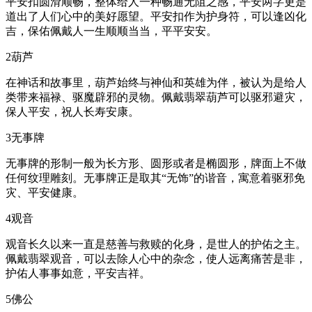
平安扣圆滑顺畅，整体给人一种畅通无阻之感，平安两字更是
道出了人们心中的美好愿望。平安扣作为护身符，可以逢凶化
吉，保佑佩戴人一生顺顺当当，平平安安。
2葫芦
在神话和故事里，葫芦始终与神仙和英雄为伴，被认为是给人
类带来福禄、驱魔辟邪的灵物。佩戴翡翠葫芦可以驱邪避灾，
保人平安，祝人长寿安康。
3无事牌
无事牌的形制一般为长方形、圆形或者是椭圆形，牌面上不做
任何纹理雕刻。无事牌正是取其“无饰”的谐音，寓意着驱邪免
灾、平安健康。
4观音
观音长久以来一直是慈善与救赎的化身，是世人的护佑之主。
佩戴翡翠观音，可以去除人心中的杂念，使人远离痛苦是非，
护佑人事事如意，平安吉祥。
5佛公