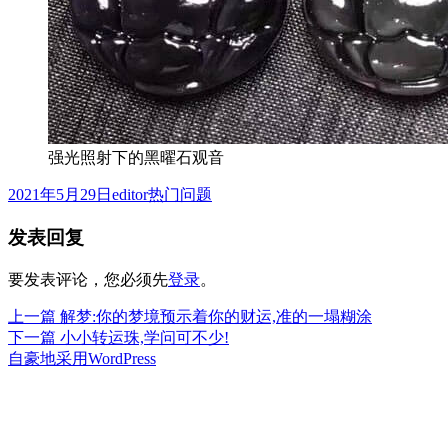
强光照射下的黑曜石观音
发
作
分
2021年5月29日
editor
热门问题
布
者
类
发表回复
于
要发表评论，您必须先
登录
。
上
上一篇
解梦:你的梦境预示着你的财运,准的一塌糊涂
文
篇
下
下一篇
小小转运珠,学问可不少!
章
文
篇
自豪地采用WordPress
章：
文
导
章：
航