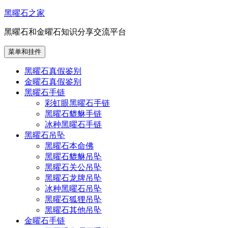
跳
黑曜石之家
至
黑曜石和金曜石知识分享交流平台
内
容
菜单和挂件
黑曜石真假鉴别
金曜石真假鉴别
黑曜石手链
彩虹眼黑曜石手链
黑曜石貔貅手链
冰种黑曜石手链
黑曜石吊坠
黑曜石本命佛
黑曜石貔貅吊坠
黑曜石关公吊坠
黑曜石龙牌吊坠
冰种黑曜石吊坠
黑曜石狐狸吊坠
黑曜石其他吊坠
金曜石手链