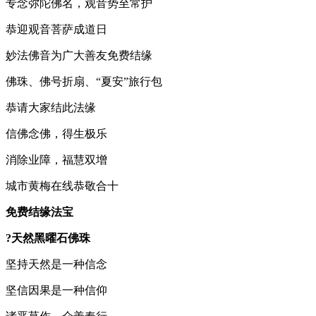
专念弥陀佛名，观音势至常护
恭迎观音菩萨成道日
妙法佛音为广大善友免费结缘
佛珠、佛号折扇、“夏安”旅行包
恭请大家结此法缘
信佛念佛，得生极乐
消除业障，福慧双增
城市黄梅在线恭敬合十
免费结缘法宝
?天然黑曜石佛珠
坚持天然是一种信念
坚信因果是一种信仰