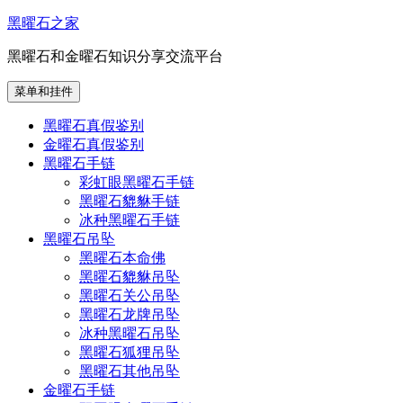
跳
黑曜石之家
至
黑曜石和金曜石知识分享交流平台
内
容
菜单和挂件
黑曜石真假鉴别
金曜石真假鉴别
黑曜石手链
彩虹眼黑曜石手链
黑曜石貔貅手链
冰种黑曜石手链
黑曜石吊坠
黑曜石本命佛
黑曜石貔貅吊坠
黑曜石关公吊坠
黑曜石龙牌吊坠
冰种黑曜石吊坠
黑曜石狐狸吊坠
黑曜石其他吊坠
金曜石手链