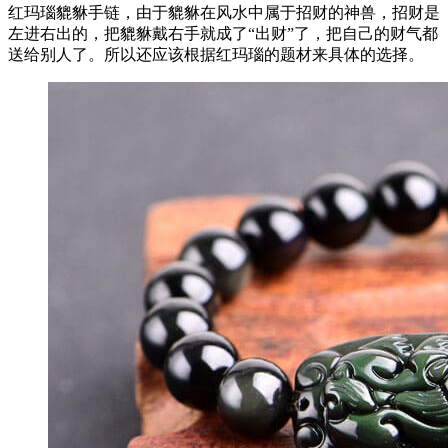
红玛瑙貔貅手链，由于貔貅在风水中属于招财的神兽，招财是
左进右出的，把貔貅戴右手就成了“出财”了，把自己的财气都
送给别人了。所以还应该根据红玛瑙的题材来具体的选择。