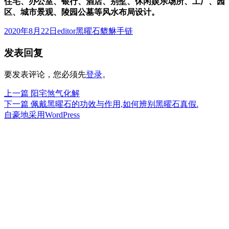
住宅、办公室、银行、酒店、别墅、休闲娱乐场所、工厂、园
区、城市景观、陵园公墓等风水布局设计。
发
作
分
2020年8月22日
editor
黑曜石貔貅手链
布
者
类
发表回复
于
要发表评论，您必须先
登录
。
上
上一篇
阳宅煞气化解
文
篇
下
下一篇
佩戴黑曜石的功效与作用,如何辨别黑曜石真假.
章
文
篇
自豪地采用WordPress
章：
文
导
章：
航