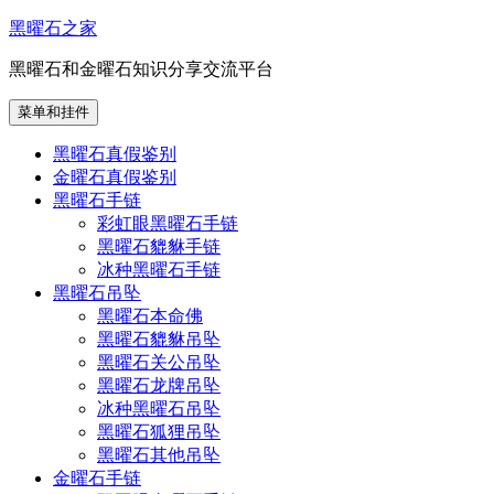
跳
黑曜石之家
至
黑曜石和金曜石知识分享交流平台
内
容
菜单和挂件
黑曜石真假鉴别
金曜石真假鉴别
黑曜石手链
彩虹眼黑曜石手链
黑曜石貔貅手链
冰种黑曜石手链
黑曜石吊坠
黑曜石本命佛
黑曜石貔貅吊坠
黑曜石关公吊坠
黑曜石龙牌吊坠
冰种黑曜石吊坠
黑曜石狐狸吊坠
黑曜石其他吊坠
金曜石手链