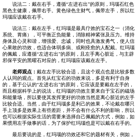
说法二：戴在右手，遵循“左进右出”的原则，玛瑙石红色
黑色主健康，佩带右手。黄色绿色主财气，佩带左手，所以红
玛瑙应该戴在右手。
说法三：戴在左手，红玛瑙是最具疗效的宝石之一（消化
系统、胃痛），可平衡正负能量，消除精神紧张及压力。维持
身体及心灵和谐，增强爱、忠诚，同时也具激发勇气，使人信
心果敢的功效，也适合体弱多病、或刚痊愈的人配戴。红玛瑙
的佩戴，应遵循“左进右出”的原则，且左手离心脏近，与主辟
邪保平安的黑曜石对应的，红玛瑙应该戴在左手。
老师观点：
戴在左手比较合适，且这个观点也是比较多数
人认同的观点。首先从红宝石的功效来说，多是有利于自身
的，基于公认的“左进右出”的原则，它应该是要戴在左手的，
而且根据科学上的说法，红玛瑙的功效主要来自于宝石的磁场
和能量场，所以要使其发挥更好的功效当然是离心脏近的左手
比较合适。当然，由于红玛瑙多是利己的效果，不论戴在哪只
手上顶多是效果上有些差距，并不会有什么不利的影响，所以
也可以根据实际生活的需要来选择自己佩戴的方式，例如，如
果惯用左手做事的话，为了保护红玛瑙也是可以戴在右手的。
最后要说的是，红玛瑙的功效还和它的题材有关，例如，