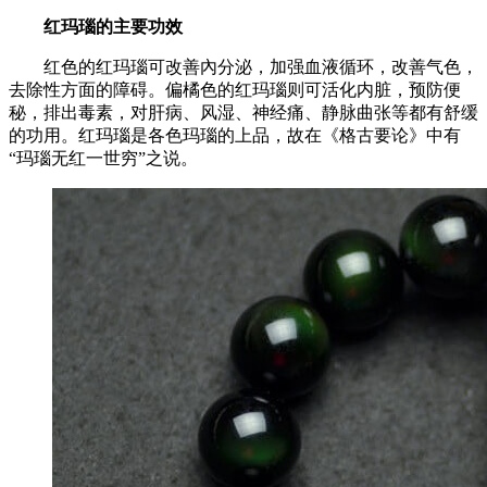
红玛瑙的主要功效
红色的红玛瑙可改善內分泌，加强血液循环，改善气色，
去除性方面的障碍。偏橘色的红玛瑙则可活化内脏，预防便
秘，排出毒素，对肝病、风湿、神经痛、静脉曲张等都有舒缓
的功用。红玛瑙是各色玛瑙的上品，故在《格古要论》中有
“玛瑙无红一世穷”之说。