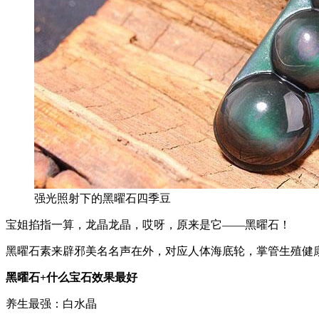
强光照射下的黑曜石四季豆
宝姐掐指一算，龙晶龙晶，哎呀，原来是它——黑曜石！
黑曜石素来辟邪美名名声在外，对应人体海底轮，掌管生殖健
黑曜石+什么宝石效果最好
养生最强：白水晶