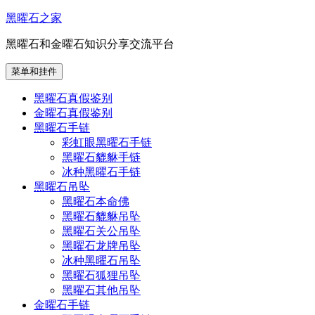
跳
黑曜石之家
至
黑曜石和金曜石知识分享交流平台
内
容
菜单和挂件
黑曜石真假鉴别
金曜石真假鉴别
黑曜石手链
彩虹眼黑曜石手链
黑曜石貔貅手链
冰种黑曜石手链
黑曜石吊坠
黑曜石本命佛
黑曜石貔貅吊坠
黑曜石关公吊坠
黑曜石龙牌吊坠
冰种黑曜石吊坠
黑曜石狐狸吊坠
黑曜石其他吊坠
金曜石手链