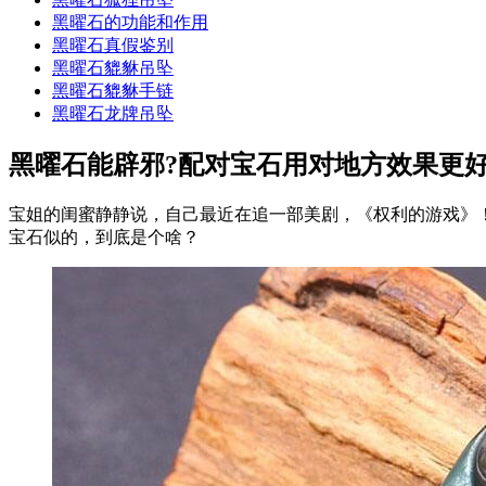
黑曜石的功能和作用
黑曜石真假鉴别
黑曜石貔貅吊坠
黑曜石貔貅手链
黑曜石龙牌吊坠
黑曜石能辟邪?配对宝石用对地方效果更好
宝姐的闺蜜静静说，自己最近在追一部美剧，《权利的游戏》！
宝石似的，到底是个啥？