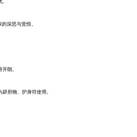
扰。
深的深思与觉悟。
持开朗。
为辟邪物、护身符使用。