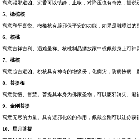
寓意驱邪避凶。沉香可以镇静，止咳，对降压也有奇效，据说
5、橄榄核
寓意和平喜悦。橄榄核有辟邪保平安的功能，如果是雕琢过的
6、核桃
寓意吉祥吉利、遇难呈祥。核桃制品摆放家中或佩戴身上可神
7、桃核
寓意趋吉避凶。桃核具有神奇的增缘份，化病灾，防病怯病，
8、菩提根
寓意觉悟、智慧。菩提其本身为佛家圣物，可以驱邪消灾、避
9、金刚菩提
寓意无尽的力量。具有避邪化凶的作用，佩戴金刚可以让你获
10、星月菩提