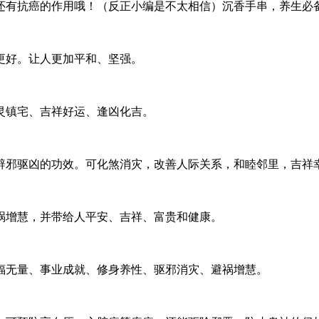
还有抗癌的作用哦！（反正小编是不太相信）沉香手串，养生必
更好。让人更加平和、坚强。
灵镇宅、吉祥好运、逢凶化吉。
辟邪驱凶的功效。可化煞消灾，改善人际关系，和睦邻里，吉祥
祸增慧，并带给人平安、吉祥、富贵和健康。
福无量、事业成就、修身养性、驱邪消灾、避祸增慧。