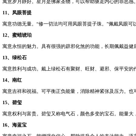
寓意岁月静好。星月是佛家圣物，可以帮助驱走内心的罪恶感
11、凤眼菩提
寓意功德无量。“修一切法均可用凤眼菩提子珠。”佩戴凤眼
12、蜜蜡琥珀
寓意永恒的魅力。具有很强的辟邪化煞的功能，长期佩戴益健
13、绿松石
寓意胜利与成功。戴上绿松石有聚财、旺财、避邪、保平安的
14、南红
寓意吉祥和祝福。可平衡正负能量，消除精神紧张及压力。也
15、碧玺
寓意权利与富贵。碧玺又称电气石，颜色多变的宝石。能量大
16、海蓝宝