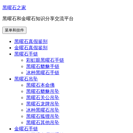
跳
黑曜石之家
至
黑曜石和金曜石知识分享交流平台
内
容
菜单和挂件
黑曜石真假鉴别
金曜石真假鉴别
黑曜石手链
彩虹眼黑曜石手链
黑曜石貔貅手链
冰种黑曜石手链
黑曜石吊坠
黑曜石本命佛
黑曜石貔貅吊坠
黑曜石关公吊坠
黑曜石龙牌吊坠
冰种黑曜石吊坠
黑曜石狐狸吊坠
黑曜石其他吊坠
金曜石手链