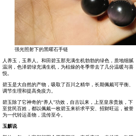
强光照射下的黑曜石手链
人养玉，玉养人。和田碧玉那充满生机勃勃的绿色，质地细腻
温润，色泽碧绿充满生机，为枯燥的冬季带去了几分温暖与喜
悦。
碧玉是大自然的产物，吸取了百川之精华，长期佩戴可平衡、
调节生理和提高免疫力。
碧玉除了它神奇的“养人”功效，自古以来，上至皇亲贵族，下
至贫民百姓，都以佩戴一枚碧玉来祈求平安、招财旺运，被誉
为一代转运圣物，流传至今。
玉麒说