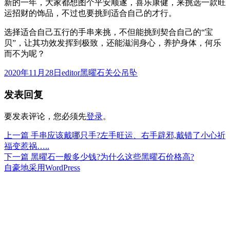
新的一年，大家都想图个平安顺遂，喜乐康健，来挑选一款旺
运招财的饰品，不过也要挑到适合自己的才行。
选择适合自己五行的手串来挑，不但能挑到契合自己的“宝
贝”，让其功效发挥到极致，还能滋润身心，养护身体，何乐
而不为呢？
发
作
分
2020年11月28日
editor
黑曜石关公吊坠
布
者
类
发表回复
于
要发表评论，您必须先
登录
。
上
上一篇
手串应该戴哪只手?左手旺运、右手辟邪,戴错了小心祈
文
篇
福变惹祸…..
章
文
下
下一篇
黑曜石一般多少钱?为什么这些黑曜石价格高?
章：
篇
自豪地采用WordPress
导
文
航
章：