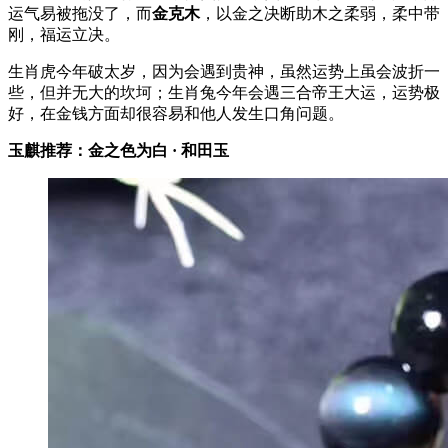
运气易被拖没了，而
金克木
，以金之决断助木之柔弱，柔中带
刚，福运立决。
生肖虎今年破太岁，因为会遇到贵神，虽然运势上虽会波折一
些，但并无大的坎坷；生肖兔今年会遇三合帝王大运，运势极
好，在金钱方面却很容易和他人发生口角问题。
玉麒推荐
：
金之
色为白 · 和田玉