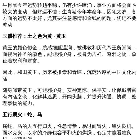
生肖鼠今年运势转趋平稳，仍有少许暗涌，事业方面将会面临
较大的变动，但财运不错；生肖猪今年本命年，因犯太岁，各
方面的运势不太好，尤其要注意感情和金钱的问题，切记不要
冲动。
玉麒推荐
：
土之色为
黄 · 黄玉
黄玉的颜色似金，质感细腻温润，被佛教和历代帝王所崇尚，
而视为神圣的颜色，能避邪护身，被誉为吉祥、避邪之物，象
征着权利和财富。
因此，和田黄玉，历来被推崇和青睐，沉淀浓厚的中国文化内
涵。
随身佩带黄玉，可避邪护身、安神定惊、保平安，让佩戴者富
有内涵之余，化解其迷思，开阔头脑，并提升沟通、协调，处
理事物的能力。
五行属火：蛇、马
属蛇、马的人五行归火，性急情恭，易过而冒失，错失良机。
而水克火，以水的冷静包容平和火的焦躁，心定才能看准良