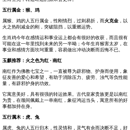
五行属金：猴、鸡
属猴、鸡的人五行属金，性刚情烈，过则易折，而
火克金
，以
火之热削减金的刚，突破阻挡，以重燃运势。
生肖鸡今年在感情运和事业运上都会有很好的收获，而且很有
可能在这一年里找到未来的另一半呦；今年生肖猴害太岁，在
事业和感情方面坎坷重重，容易做出冲动决断而后悔不已。
玉麒推荐
：
火之色为红 · 南红
南红作为佛教七宝之一，一直被尊为辟邪物、护身而使用，象
征友善的爱心和希望，有助于消除压力、疲劳、浊气等负性能
量，有辟邪护身的功效。
它寓意美好，具有很强的转运效果。古代皇家贵族更是以南红
为贵，在颈间佩戴上一串南红，象征鸿运当头，寓意所有的好
事都加持在身。
五行属木：虎、兔
属虎、兔的人五行归木，性灵情和，灵气有余而决断不足，好