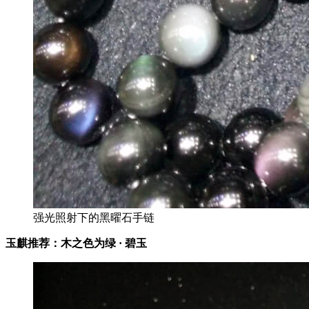
强光照射下的黑曜石手链
玉麒推荐
：
木之
色为
绿 · 碧玉