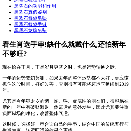
黑曜石的功能和作用
黑曜石真假鉴别
黑曜石貔貅吊坠
黑曜石貔貅手链
黑曜石龙牌吊坠
看生肖选手串!缺什么就戴什么,还怕新年
不够旺?
现在恰在正月，正是岁月更替之时，也是运势转换之际。
一年的运势变幻莫测，如果去年的整体运势都不太好，更应该
抓住这段时间，好好改善，否则很有可能将坏运气延续到2019
年。
尤其是今年犯太岁的猪、蛇、猴、虎属性的朋友们，很容易在
新的一年中有破财漏财、倒霉运的意外发生，因此尤其要注重
负面磁场的净化，改善整体气运。
这时候，选择好一串合适自己的手串，结合中国的传统五行与
生肖生克，转运旺运的效果会更棒。