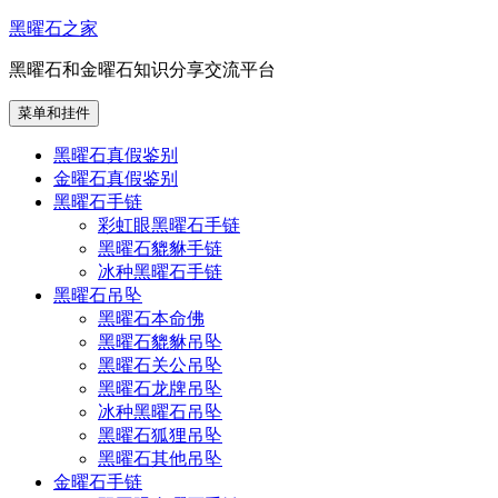
跳
黑曜石之家
至
黑曜石和金曜石知识分享交流平台
内
容
菜单和挂件
黑曜石真假鉴别
金曜石真假鉴别
黑曜石手链
彩虹眼黑曜石手链
黑曜石貔貅手链
冰种黑曜石手链
黑曜石吊坠
黑曜石本命佛
黑曜石貔貅吊坠
黑曜石关公吊坠
黑曜石龙牌吊坠
冰种黑曜石吊坠
黑曜石狐狸吊坠
黑曜石其他吊坠
金曜石手链