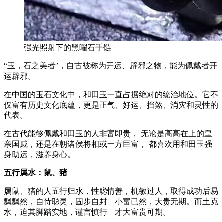
强光照射下的黑曜石手链
“玉，石之美者”，自古被称为开运、辟邪之物，能为佩戴者开
运辟邪。
在中国的玉石文化中，和田玉一直占据绝对的统治地位。它不
仅富有历史文化底蕴，更是正气、好运、挡煞、消灾和灵性的
代表。
在古代能够佩戴和田玉的人非富即贵， 无论是高高在上的皇
亲国戚，还是在朝诸侯将相或一方巨富， 都喜欢用和田玉强
身助运，滋养身心。
五行属水：鼠、猪
属鼠、猪的人五行归水，性聪情善，机敏过人，取得成功后易
飘飘然，自恃聪灵，固步自封，小富已然，大贵无期。而土克
水，迫其脚踏实地，谨言慎行，才大富贵可期。