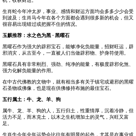
机，收获财运。
生肖蛇今年冲太岁，事业、感情和财运方面均会多多少少会受
到波及；生肖马今年在各个方面都会遇到很多新的机会，但又
很容易出现错过或把握不住的情况。
玉麒推荐
：
水之
色为
黑 · 黑曜石
黑曜石作为强大的辟邪宝石，能够净化负能量，招财旺运，辟
邪消灾，从古至今，一直被人们当做辟邪物、护身符使用。
黑曜石具有非常刚烈、强劲、纯净的能量，有极度辟邪化煞、
强力化解负能量的作用。
在中古代佛教的文物中，就有相当多有关于镇宅或避邪的黑曜
石圣物或佛像，也是现在供佛修持布施的最佳宝石。
五行属土：牛、龙、羊、狗
属牛、龙、羊、狗的人，五行归土，性重情厚，沉着冷静，但
活力不足，而木克土，以木之生机增加土的灵气，兴旺又富
足。
生肖牛今年全年运势会比往年有明显的起色，尤其是在事业或