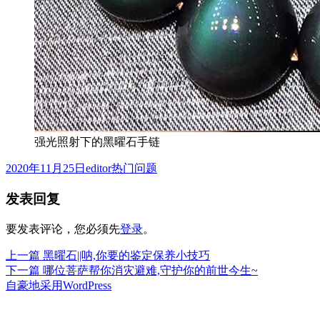
强光照射下的黑曜石手链
发
作
分
2020年11月25日
editor
热门问题
布
者
类
发表回复
于
要发表评论，您必须先
登录
。
上
上一篇
黑曜石||呐,你要的鉴定保养小技巧
文
篇
下
下一篇
哪位菩萨帮你消灾避难,守护你的前世今生~
章
文
篇
自豪地采用WordPress
章：
文
导
章：