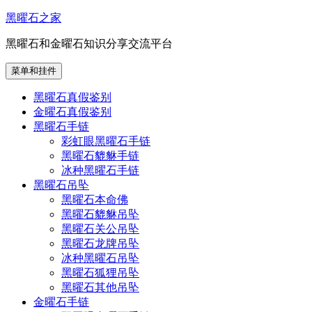
跳
黑曜石之家
至
黑曜石和金曜石知识分享交流平台
内
容
菜单和挂件
黑曜石真假鉴别
金曜石真假鉴别
黑曜石手链
彩虹眼黑曜石手链
黑曜石貔貅手链
冰种黑曜石手链
黑曜石吊坠
黑曜石本命佛
黑曜石貔貅吊坠
黑曜石关公吊坠
黑曜石龙牌吊坠
冰种黑曜石吊坠
黑曜石狐狸吊坠
黑曜石其他吊坠
金曜石手链