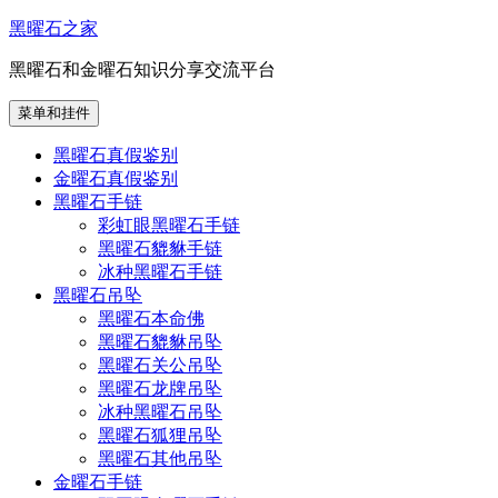
跳
黑曜石之家
至
黑曜石和金曜石知识分享交流平台
内
容
菜单和挂件
黑曜石真假鉴别
金曜石真假鉴别
黑曜石手链
彩虹眼黑曜石手链
黑曜石貔貅手链
冰种黑曜石手链
黑曜石吊坠
黑曜石本命佛
黑曜石貔貅吊坠
黑曜石关公吊坠
黑曜石龙牌吊坠
冰种黑曜石吊坠
黑曜石狐狸吊坠
黑曜石其他吊坠
金曜石手链