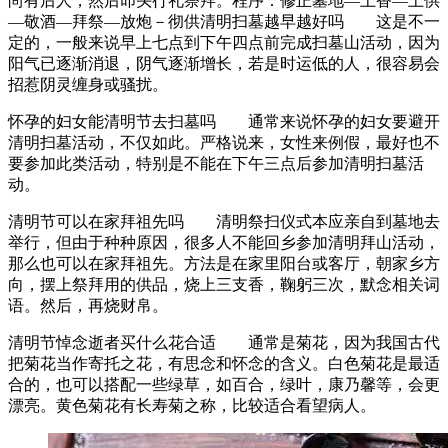
尚有后人，然后叩头行礼祭拜。程序：修正墓地—上香—上供
—敬酒—拜祭—放炮－彻供清明扫墓越早越好吗 这是不一
定的，一般来说早上七点到下午四点前完成扫墓山活动，因为
阳气已逐渐消退，阴气逐渐增长，若是时运低的人，很容易会
招惹阴灵缠身或骚扰。
怀孕的妇女能清明节去扫墓吗 通常来说怀孕的妇女要避开
清明扫墓活动，不仅如此。严格说来，女性来例假，最好也不
要参加此类活动，特别是不能在下午三点后参加清明扫墓活
动。
清明节可以在家拜祖先吗 清明祭扫仪式本应亲自到墓地去
举行，但由于种种原因，很多人不能回乡参加清明拜山活动，
那么也可以在家拜祖先。方法是在家里阳台或客厅，朝家乡方
向，摆上祭拜用的供品，烧上三支香，鞠躬三次，默念相关词
语。然后，再烧财帛。
清明节悼念逝者买什么花合适 通常是菊花，因为我国古代
把菊花当作寄托之花，有思念和怀念的含义。白色菊花是最适
合的，也可以搭配一些绿草，如百合，绿叶，康乃馨等，会更
漂亮。黄色菊花有长寿菊之称，比较适合看望病人。