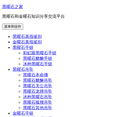
跳
黑曜石之家
至
黑曜石和金曜石知识分享交流平台
内
容
菜单和挂件
黑曜石真假鉴别
金曜石真假鉴别
黑曜石手链
彩虹眼黑曜石手链
黑曜石貔貅手链
冰种黑曜石手链
黑曜石吊坠
黑曜石本命佛
黑曜石貔貅吊坠
黑曜石关公吊坠
黑曜石龙牌吊坠
冰种黑曜石吊坠
黑曜石狐狸吊坠
黑曜石其他吊坠
金曜石手链