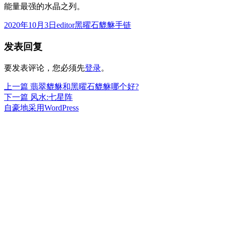
能量最强的水晶之列。
发
作
分
2020年10月3日
editor
黑曜石貔貅手链
布
者
类
发表回复
于
要发表评论，您必须先
登录
。
上
上一篇
翡翠貔貅和黑曜石貔貅哪个好?
文
篇
下
下一篇
风水:七星阵
章
文
篇
自豪地采用WordPress
章：
文
导
章：
航