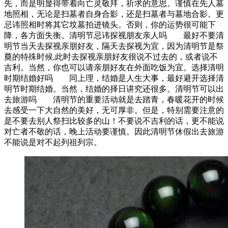
先，而是明显得带着向亡灵敬拜，祈求的意思。谨慎在先人墓
地照相，无论是扫墓者自身合影，还是扫墓者与墓地合影。更
忌讳照相时将其它坟墓拍进镜头。否则，你的运势很可能下
降，各方面失衡。清明节忌讳探视朋友亲人吗 最好不要清
明节当天去探视亲朋好友，隔天去探视为宜，因为清明节是祭
奠的特殊时候,此时去探视亲朋好友很说不过去的，或者说不
吉利。当然，你也可以请亲朋好友在外面吃饭为宜。选择清明
时期结婚好吗 同上理，结婚是人生大事，最好避开选择清
明节时期结婚。当然，结婚的择日讲究还很多。清明节可以出
去旅游吗 清明节的重要活动就是去踏青，春暖花开的时候
去感受一下大自然的美好，无可厚非。但是，特别需要注意的
是不要去别人祭扫比较多的山！不要说不吉利的话，更不能说
对亡者不敬的话，晚上活动要谨慎。因此清明节休假出去旅游
不能说是对不起列祖列宗。