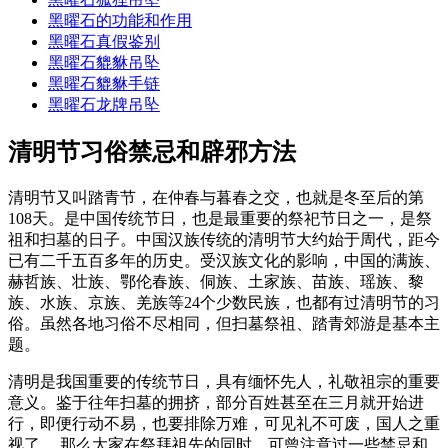
黑曜石的功能和作用
黑曜石真假鉴别
黑曜石貔貅吊坠
黑曜石貔貅手链
黑曜石龙牌吊坠
清明节习俗禁忌和辟邪方法
清明节又叫踏青节，在仲春与暮春之交，也就是冬至后的第
108天。是中国传统节日，也是最重要的祭祀节日之一，是祭
祖和扫墓的日子。中国汉族传统的清明节大约始于周代，距今
已有二千五百多年的历史。受汉族文化的影响，中国的满族、
赫哲族、壮族、鄂伦春族、侗族、土家族、苗族、瑶族、黎
族、水族、京族、羌族等24个少数民族，也都有过清明节的习
俗。虽然各地习俗不尽相同，但扫墓祭祖、踏青郊游是基本主
题。
清明是我国重要的传统节日，具有缅怀先人，礼敬祖宗的重要
意义。鉴于往年扫墓的拥挤，部分百姓甚至在三月就开始进
行，即便行动不易，也要排除万难，可见礼不可废，国人之重
视了。 那么大家在祭拜祖先的同时，可曾注意过一些禁忌和