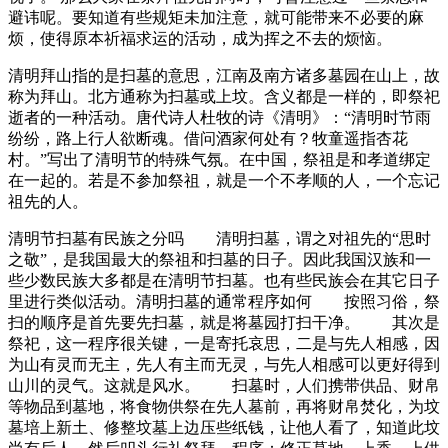
避讳呢。要知道有些规矩未加注意，就可能带来不必要的麻
烦，使得原本祈福求运的活动，成为挥之不去的烦恼。
清明拜山指的是扫墓的意思，江南及南方诸多墓园在山上，故
称为拜山。北方通称为扫墓或上坟。含义都是一样的，即祭祀
逝者的一种活动。唐代诗人杜牧的诗《清明》：“清明时节雨
纷纷，路上行人欲断魂。借问酒家何处有？牧童遥指杏花
村。”写出了清明节的特殊气氛。在中国，祭祖是和孝道绑定
在一起的。若是不参加祭祖，就是一个不孝顺的人，一个忘记
祖先的人。
清明节扫墓有民族之分吗 清明扫墓，谓之对祖先的“思时
之敬”，是我国最大的祭祖和扫墓的日子。因此我国汉族和一
些少数民族大多都是在清明节扫墓。也有些民族会在其它日子
里进行类似活动。清明扫墓的通常程序如何 按照习俗，祭
扫的顺序是首先要先扫墓，就是将墓园打扫干净。 其次是
祭祀，这一程序很关键，一是寄托哀思，二是与先人相感，因
为山有灵而无主，先人有主而无灵，与先人相感可以更好得到
山川的灵气。这就是风水。 扫墓时，人们携带供品、财帛
等物品到墓地，将食物供祭在先人墓前，再将财帛焚化，为坟
墓培上新土、修整坟墓上边压些纸钱，让他人看了，知道此坟