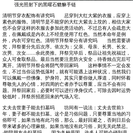
强光照射下的黑曜石貔貅手链
清明节穿衣配饰有讲究吗 忌穿到大红大紫的衣服，应穿上
素色的服饰。清明节是不能穿的大红大紫去上坟的，相信大家
也不会穿这样的衣服去参加此类活动的。不过总有人会疏忽大
意，在佩戴或是内衣上不经意使用了红色。当然本命年是例
外，内衣可穿红色。清明节拜祭辈分有讲究吗 当然需要讲
究，拜祭要分先后次序。依次为：父亲、母亲、长男、长女、
次男、次女……余此类推。拜祭完毕后，祭品让祖先祝福过，
众人可食取祭品。最后当然要注意防火安全，待香烛点完后可
离开。清明节拜祭会将阴气带回家吗 这种事情不一定会发
生，不过当你运势低落时，就有可能遇上这种状况，当然我们
可以佩戴一些佛像、护身符。其实只要你做人厚道，同时怀着
尊敬先人的心情，对四周的亡者亦予以尊重，应当不会有问
题。拜祭回家后，必要时可以进行净身仪式，可除去因时运势
较低时，拜祭所招惹回来的气场入宅。
丈夫去世妻子能去扫墓吗 坊间有一说法：丈夫去世前3
年，妻子都不能去扫墓。这个是习俗问题，只要尊重当地的习
俗即可，如果当地有此习俗，那么，最好回避之，否则日后会
带来诸多的心理麻烦。如果当地没有此习俗，则无关此禁忌。
·能陪朋友去扫墓吗 因为各种原因，许多人可能会碰到是