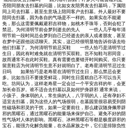
否陪同朋友去扫墓的问题，比如女友陪男友去扫墓吗，下属陪
同上司去扫墓，甚至生意场上陪同客户去扫墓。外人最好不要
陪同去扫墓，因为各自的气场是不一样的。如果实在不能避
免，那么这需要佩戴避邪吉祥物，如桃木手珠等，否则会犯了
禁忌。为何清明节前会梦到逝去的先人 一些人几乎每年清
明节前一段时间总会梦到自己已经逝去的亲人或者朋友，甚至
在梦中还跟他说话聊天。其实，这已经很明显地告诉你该去给
他们扫墓了。为何清明节前忌买鞋 一些人恰巧是清明节过
生日，因此有时难免就在清明节买双鞋。岂不知鞋与邪同音，
故而通常不在此时买鞋。真有需要也要错开时间购买。你只要
留意鞋店为何清明节生意不好就明白了。老寿星清明节忌过生
日吗 如果恰巧是老寿星在清明节过生日，那么禁忌会更
多。比如当日不要接受鲜花，同时生日蛋糕自己不可以当天
吃。坊间认为，这样老寿星一定会过一个平安吉祥的年，会更
加长命百岁。谁不适合去扫墓以及如何护身辟邪 通常来说，
小孩子、身体弱的人，常生病的人，八字弱的人，还有孕妇不
适宜去扫墓，因为这些人的气场很弱，在墓园里很容易受到阴
性磁场和邪灵的干扰，如果一定要前往，那么建议随身佩带辟
邪的黑曜石，通过黑曜石的能量场来保护自己。避免不好的阴
性气场对人体的影响。黑曜石、冰种黑曜石等都是极度辟邪的
宝石，能强力化解负能量，在水晶家族之中，它们是排除负性