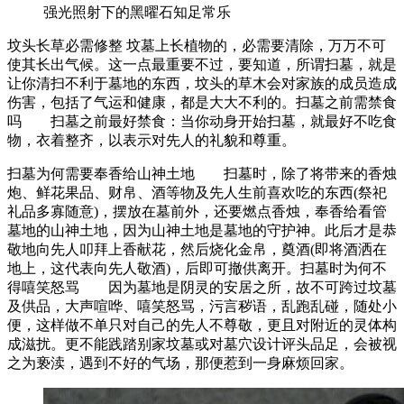
强光照射下的黑曜石知足常乐
坟头长草必需修整 坟墓上长植物的，必需要清除，万万不可
使其长出气候。这一点最重要不过，要知道，所谓扫墓，就是
让你清扫不利于墓地的东西，坟头的草木会对家族的成员造成
伤害，包括了气运和健康，都是大大不利的。扫墓之前需禁食
吗 扫墓之前最好禁食：当你动身开始扫墓，就最好不吃食
物，衣着整齐，以表示对先人的礼貌和尊重。
扫墓为何需要奉香给山神土地 扫墓时，除了将带来的香烛
炮、鲜花果品、财帛、酒等物及先人生前喜欢吃的东西(祭祀
礼品多寡随意)，摆放在墓前外，还要燃点香烛，奉香给看管
墓地的山神土地，因为山神土地是墓地的守护神。此后才是恭
敬地向先人叩拜上香献花，然后烧化金帛，奠酒(即将酒洒在
地上，这代表向先人敬酒)，后即可撤供离开。扫墓时为何不
得嘻笑怒骂 因为墓地是阴灵的安居之所，故不可跨过坟墓
及供品，大声喧哗、嘻笑怒骂，污言秽语，乱跑乱碰，随处小
便，这样做不单只对自己的先人不尊敬，更且对附近的灵体构
成滋扰。更不能践踏别家坟墓或对墓穴设计评头品足，会被视
之为亵渎，遇到不好的气场，那便惹到一身麻烦回家。