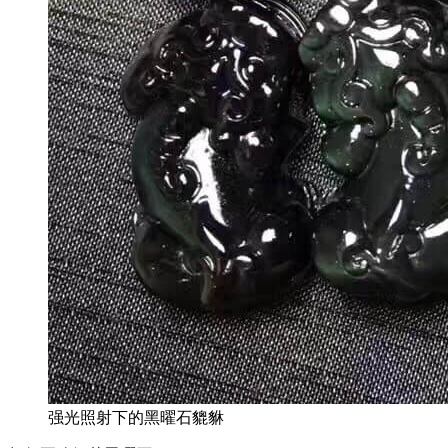
强光照射下的黑曜石貔貅