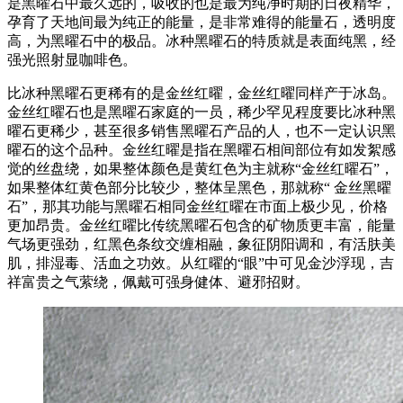
是黑曜石中最久远的，吸收的也是最为纯净时期的日夜精华，
孕育了天地间最为纯正的能量，是非常难得的能量石，透明度
高，为黑曜石中的极品。冰种黑曜石的特质就是表面纯黑，经
强光照射显咖啡色。
比冰种黑曜石更稀有的是金丝红曜，金丝红曜同样产于冰岛。
金丝红曜石也是黑曜石家庭的一员，稀少罕见程度要比冰种黑
曜石更稀少，甚至很多销售黑曜石产品的人，也不一定认识黑
曜石的这个品种。金丝红曜是指在黑曜石相间部位有如发絮感
觉的丝盘绕，如果整体颜色是黄红色为主就称“金丝红曜石”，
如果整体红黄色部分比较少，整体呈黑色，那就称“ 金丝黑曜
石”，那其功能与黑曜石相同金丝红曜在市面上极少见，价格
更加昂贵。金丝红曜比传统黑曜石包含的矿物质更丰富，能量
气场更强劲，红黑色条纹交缠相融，象征阴阳调和，有活肤美
肌，排湿毒、活血之功效。从红曜的“眼”中可见金沙浮现，吉
祥富贵之气萦绕，佩戴可强身健体、避邪招财。