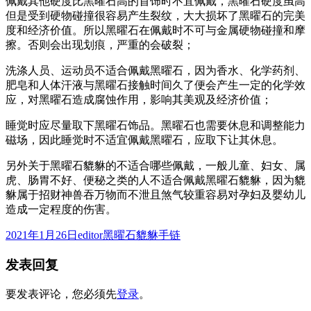
佩戴其他硬度比黑曜石高的首饰时不宜佩戴，黑曜石硬度虽高
但是受到硬物碰撞很容易产生裂纹，大大损坏了黑曜石的完美
度和经济价值。所以黑曜石在佩戴时不可与金属硬物碰撞和摩
擦。否则会出现划痕，严重的会破裂；
洗涤人员、运动员不适合佩戴黑曜石，因为香水、化学药剂、
肥皂和人体汗液与黑曜石接触时间久了便会产生一定的化学效
应，对黑曜石造成腐蚀作用，影响其美观及经济价值；
睡觉时应尽量取下黑曜石饰品。黑曜石也需要休息和调整能力
磁场，因此睡觉时不适宜佩戴黑曜石，应取下让其休息。
另外关于黑曜石貔貅的不适合哪些佩戴，一般儿童、妇女、属
虎、肠胃不好、便秘之类的人不适合佩戴黑曜石貔貅，因为貔
貅属于招财神兽吞万物而不泄且煞气较重容易对孕妇及婴幼儿
造成一定程度的伤害。
发
作
分
2021年1月26日
editor
黑曜石貔貅手链
布
者
类
发表回复
于
要发表评论，您必须先
登录
。