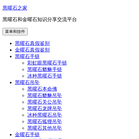
跳
黑曜石之家
至
黑曜石和金曜石知识分享交流平台
内
容
菜单和挂件
黑曜石真假鉴别
金曜石真假鉴别
黑曜石手链
彩虹眼黑曜石手链
黑曜石貔貅手链
冰种黑曜石手链
黑曜石吊坠
黑曜石本命佛
黑曜石貔貅吊坠
黑曜石关公吊坠
黑曜石龙牌吊坠
冰种黑曜石吊坠
黑曜石狐狸吊坠
黑曜石其他吊坠
金曜石手链