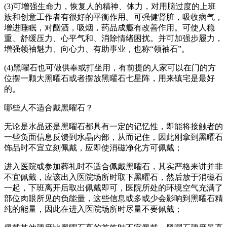
(3)可增强生命力，恢复人的精神、体力，对用脑过度的上班
族和创意工作者有很好的平衡作用。可强健肾脏，吸收病气，
增进睡眠，对酗酒，吸烟，药品成瘾有改善作用。可使人稳
重、舒缓压力、心平气和、消除情绪困扰。并可加强步履力，
增强领袖魅力、向心力、有助事业，也称“领袖石”。
(4)黑曜石也可做供奉或打坐用，有前提的人家可以在门的方
位摆一颗大黑曜石或者摆放黑曜石七星阵，用来镇宅是最好
的。
哪些人不适合戴黑曜石？
无论是水晶还是黑曜石都具有一定的记忆性，即能将接触者的
一些负面信息反馈到水晶内部，从而记住，因此刚拿到黑曜石
饰品时不宜立刻佩戴，应即使消磁净化方可佩戴；
进入医院或参加葬礼时不适合佩戴黑曜石，其实严格来讲并非
不宜佩戴，应该出入医院场所时取下黑曜石，然后放于消磁石
一起，下班离开后取出佩戴即可，医院所处的环境空气充满了
部位肉眼所见的负能量，这些信息或多或少会影响到黑曜石精
纯的能量，因此在进入医院场所时尽量不要佩戴；