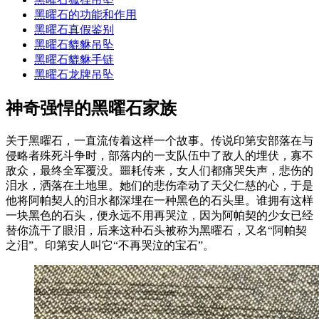
黑曜石的功能和作用
黑曜石真假鉴别
黑曜石貔貅吊坠
黑曜石貔貅手链
黑曜石龙牌吊坠
神奇强悍的黑曜石家族
关于黑曜石，一直流传着这样一个故事。传说印第安部落在与
侵略者殊死斗争时，部落内的一支队伍中了敌人的埋伏，寡不
敌众，最终全军覆没。噩耗传来，女人们都痛哭失声，悲伤的
泪水，洒落在土地里。她们的悲伤牵动了天父仁慈的心，于是
他将阿帕契人的泪水都深埋在一种黑色的石头里。谁拥有这样
一块黑色的石头，便永远不用再哭泣，因为阿帕契的少女已经
替你流干了眼泪，后来这种石头被称为黑曜石，又名“阿帕契
之泪”。印第安人叫它“不再哭泣的宝石”。