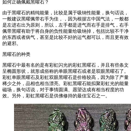
如何正确佩戴黑曜石？
由于黑曜石的精纯能量，比较是属于吸纳性能量，换句话说，
一般建议黑曜佩带右手为佳，，因为根据古中国气法，一般都
是左进右出为原则，所以，左手都是进气而右手是排气，右手
佩带黑曜有助于将自身的负性能量给吸纳掉，包括比较不干净
的东西或者病气，甚至是比较不好的运气都可以，而且更有效
的避邪。
黑曜石的种类
黑曜石中最有名的是有彩虹闪光的彩虹黑曜石，并且有些条文
呈椭圆形状，就形成俗称的单眼黑曜石或者是双眼黑曜石了。
彩虹单眼黑曜石及彩虹双眼黑曜石是价格较高，因为除了产量
稀少之外，品相也相当漂亮。彩虹黑曜石能拟聚彩虹光的能量
磁场，换句话说，对于事情圆满、愿望达成有相当程度的功
效。另外，彩虹黑曜石是供佛修持的最佳宝石之一。