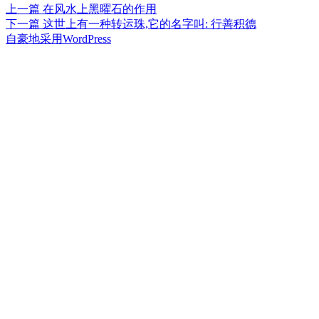
上
上一篇
在风水上黑曜石的作用
文
篇
下
下一篇
这世上有一种转运珠,它的名字叫: 行善积德
章
文
篇
自豪地采用WordPress
章：
文
导
章：
航