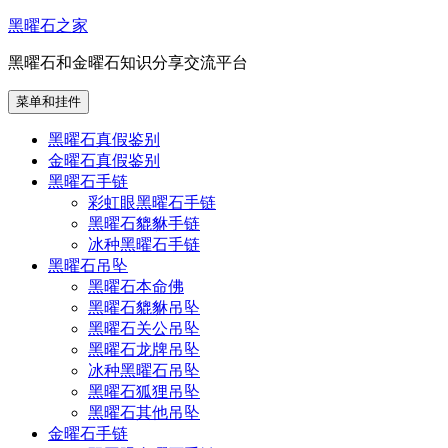
跳
黑曜石之家
至
黑曜石和金曜石知识分享交流平台
内
容
菜单和挂件
黑曜石真假鉴别
金曜石真假鉴别
黑曜石手链
彩虹眼黑曜石手链
黑曜石貔貅手链
冰种黑曜石手链
黑曜石吊坠
黑曜石本命佛
黑曜石貔貅吊坠
黑曜石关公吊坠
黑曜石龙牌吊坠
冰种黑曜石吊坠
黑曜石狐狸吊坠
黑曜石其他吊坠
金曜石手链