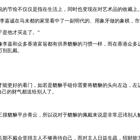
说的节俭不仅仅是指在生活上，同时也变现在对艺术品的收藏上
次李嘉诚在马未都的家里看中了一副明代的、用象牙做的象棋，
于是他才买走了。”
像李嘉和众多香港富翁都有供养貔貅的习惯一样，而在香港众多
万别乱戴。
才能更好的看门，如若是貔貅手链你需要将貔貅的头向左边，左
自己的财气都送给别人了。
三摸貔貅平步青云，所以说对于貔貅的佩戴来说是非常忌讳别人
长期不戴会觉得主人不够善待自己，而对主人日益生疏，招财能