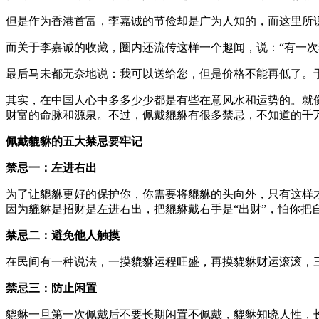
但是作为香港首富，李嘉诚的节俭却是广为人知的，而这里所
而关于李嘉诚的收藏，圈内还流传这样一个趣闻，说：“有一
最后马未都无奈地说：我可以送给您，但是价格不能再低了。
其实，在中国人心中多多少少都是有些在意风水和运势的。就
财富的命脉和源泉。不过，佩戴貔貅有很多禁忌，不知道的千
佩戴貔貅的五大禁忌要牢记
禁忌一：左进右出
为了让貔貅更好的保护你，你需要将貔貅的头向外，只有这样
因为貔貅是招财是左进右出，把貔貅戴右手是“出财”，怕你把
禁忌二：避免他人触摸
在民间有一种说法，一摸貔貅运程旺盛，再摸貔貅财运滚滚，
禁忌三：防止闲置
貔貅一旦第一次佩戴后不要长期闲置不佩戴，貔貅知晓人性，