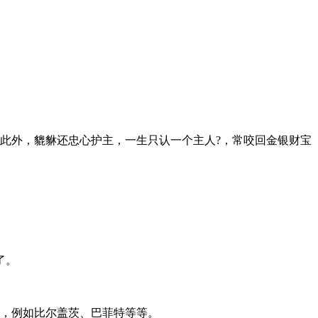
。此外，貔貅还忠心护主，一生只认一个主人?，常咬回金银财宝
了。
家，例如比尔盖茨、巴菲特等等。