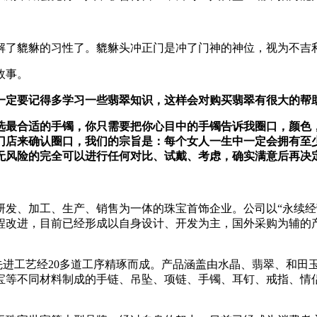
解了貔貅的习性了。貔貅头冲正门是冲了门神的神位，视为不吉
故事。
一定要记得多学习一些翡翠知识，这样会对购买翡翠有很大的帮
选最合适的手镯，你只需要把你心目中的手镯告诉我圈口，颜色
门店来确认圈口，我们的宗旨是：每个女人一生中一定会拥有至
无风险的完全可以进行任何对比、试戴、考虑，确实满意后再决
研发、加工、生产、销售为一体的珠宝首饰企业。公司以“永续经
程改进，目前已经形成以自身设计、开发为主，国外采购为辅的
代化先进工艺经20多道工序精琢而成。产品涵盖由水晶、翡翠、和
等不同材料制成的手链、吊坠、项链、手镯、耳钉、戒指、情侣