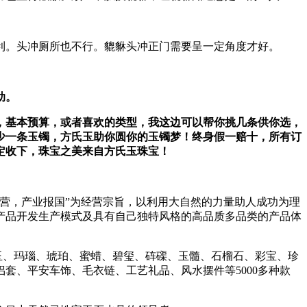
利。头冲厕所也不行。貔貅头冲正门需要呈一定角度才好。
助。
，基本预算，或者喜欢的类型，我这边可以帮你挑几条供你选，
少一条玉镯，方氏玉助你圆你的玉镯梦！
终身假一赔十，所有订
定收下，珠宝之美来自方氏玉珠宝！
营，产业报国”为经营宗旨，以利用大自然的力量助人成功为理
产品开发生产模式及具有自己独特风格的高品质多品类的产品体
田玉、玛瑙、琥珀、蜜蜡、碧玺、砗磲、玉髓、石榴石、彩宝、珍
套、平安车饰、毛衣链、工艺礼品、风水摆件等5000多种款