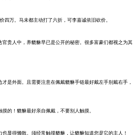
。
市价四万。马未都主动打了六折，可李嘉诚依旧砍价。
达官贵人中，养貔貅早已是公开的秘密。很多富豪们都视之为其
边才是外面。且需要注意在佩戴貔貅手链最好戴左手别戴右手，
触摸的！貔貅最好亲自佩戴，不要别人触摸。
力也显得懒散。须经常触摸貔貅，让貔貅知道您是它的主人！