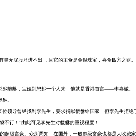
有嘴无屁股只进不出 ，且它的主食是金银珠宝，喜食四方之财
说起貔貅，宝姐到想起一个人来，他就是香港首富——李嘉诚。
貔貅。
某位领导曾经找到李先生，要求捐献貔貅给国家，但李先生拒绝
貅不行！”由此可见李先生对貔貅的重视程度！
实的超级富豪。众所周知，在国外，一般超级富豪也都是大收藏