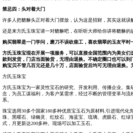
禁忌四：头对着大门
许多人把貔貅头正对着大门摆放，认为这是招财，其实这就误
还是来方氏玉珠宝请一对貔貅吧，在听听大师给你讲将貔貅的
购买翡翠是一门学问，磨刀不误砍柴工，喜欢翡翠的玉友平时
方氏玉珠宝现在开展一项服务，可以直接全国范围内为美女们
款到发货，门店当面验货，无理由退换。不确定圈口也可以到
购宝贝不管几百元还是几十万，店面验货后均可无理由退换。
方氏玉珠宝
方氏玉珠宝为一家灵性宝石的研究、开发利用、传播企业。集
念，为员工谋福利，为客户某需求，经过不断的管理变革与流
系。
珠宝选用30多个国家180多种优质宝玉石为原材料,引进现
珠、黑曜石、绿幽灵、红纹石、海蓝宝、琉璃、虎眼石、红绿宝
式，月更新达200多种。现场可以加工玉石。