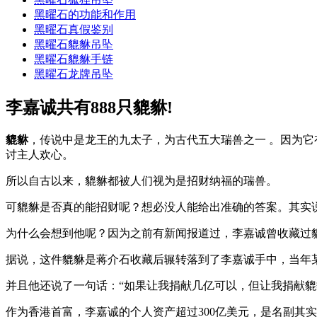
黑曜石的功能和作用
黑曜石真假鉴别
黑曜石貔貅吊坠
黑曜石貔貅手链
黑曜石龙牌吊坠
李嘉诚共有888只貔貅!
貔貅
，传说中是龙王的九太子，为古代五大瑞兽之一 。因为它
讨主人欢心。
所以自古以来，貔貅都被人们视为是招财纳福的瑞兽。
可貔貅是否真的能招财呢？想必没人能给出准确的答案。其实
为什么会想到他呢？因为之前有新闻报道过，李嘉诚曾收藏过
据说，这件貔貅是蒋介石收藏后辗转落到了李嘉诚手中，当年
并且他还说了一句话：“如果让我捐献几亿可以，但让我捐献貔
作为香港首富，李嘉诚的个人资产超过300亿美元，是名副其