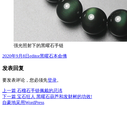
强光照射下的黑曜石手链
发
作
分
2020年9月8日
editor
黑曜石本命佛
布
者
类
发表回复
于
要发表评论，您必须先
登录
。
上
上一篇
石榴石手链佩戴的忌讳
文
篇
下
下一篇
宝石狂人 黑曜石葫芦和发财树的功效!
章
文
篇
自豪地采用WordPress
章：
文
导
章：
航