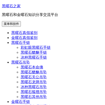
跳
黑曜石之家
至
黑曜石和金曜石知识分享交流平台
内
容
菜单和挂件
黑曜石真假鉴别
金曜石真假鉴别
黑曜石手链
彩虹眼黑曜石手链
黑曜石貔貅手链
冰种黑曜石手链
黑曜石吊坠
黑曜石本命佛
黑曜石貔貅吊坠
黑曜石关公吊坠
黑曜石龙牌吊坠
冰种黑曜石吊坠
黑曜石狐狸吊坠
黑曜石其他吊坠
金曜石手链