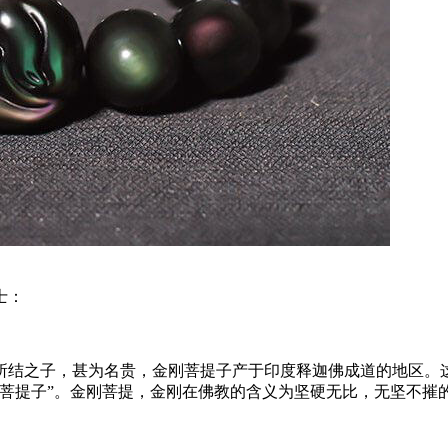
士：
所结之子，甚为名贵，金刚菩提子产于印度释迦佛成道的地区。
刚菩提子”。金刚菩提，金刚在佛教的含义为坚硬无比，无坚不摧