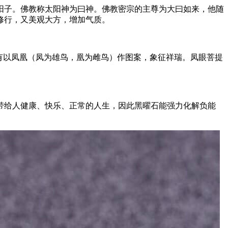
阳子。佛教称太阳神为曰神。佛教密宗的主尊为大曰如来，他随
修行，又美观大方，增加气质。
有以凤凰（凤为雄鸟，凰为雌鸟）作图案，象征祥瑞。凤眼菩提
。
带给人健康、快乐、正常的人生，因此黑曜石能强力化解负能