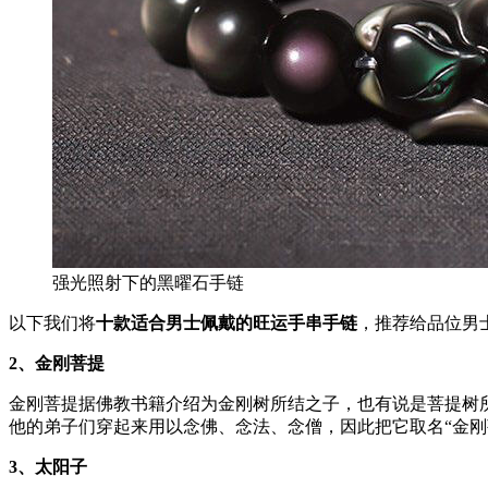
强光照射下的黑曜石手链
以下我们将
十款适合男士佩戴的旺运手串手链
，推荐给品位男
2
、金刚菩提
金刚菩提据佛教书籍介绍为金刚树所结之子，也有说是菩提树
他的弟子们穿起来用以念佛、念法、念僧，因此把它取名“金
3
、太阳子