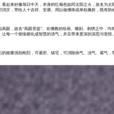
，看起来好像旭日中天，本身的红褐色如同太阳之火，故名为太
邪消灾，带给人十吉祥、安康。用以做佛珠或单粒佩拎，既有助
似凤眼，故名“凤眼菩提”。在佛教的绘画、雕刻、刺绣之中，均
。让每一个烦恼都化成智慧的清气，并且带来更深的深思与觉悟
石的能量强劲刚烈，可避邪、镇宅，可消除病气、浊气、霉气，