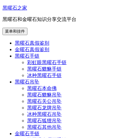
跳
黑曜石之家
至
黑曜石和金曜石知识分享交流平台
内
容
菜单和挂件
黑曜石真假鉴别
金曜石真假鉴别
黑曜石手链
彩虹眼黑曜石手链
黑曜石貔貅手链
冰种黑曜石手链
黑曜石吊坠
黑曜石本命佛
黑曜石貔貅吊坠
黑曜石关公吊坠
黑曜石龙牌吊坠
冰种黑曜石吊坠
黑曜石狐狸吊坠
黑曜石其他吊坠
金曜石手链