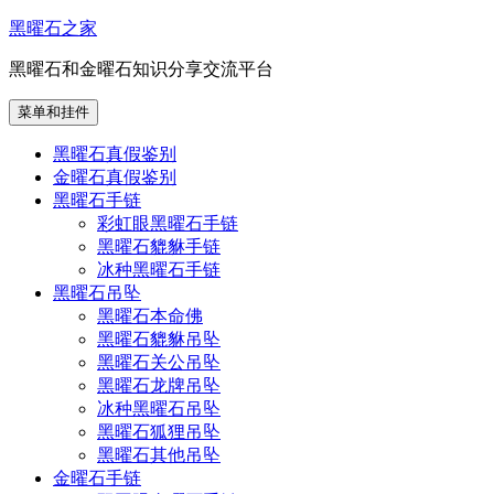
跳
黑曜石之家
至
黑曜石和金曜石知识分享交流平台
内
容
菜单和挂件
黑曜石真假鉴别
金曜石真假鉴别
黑曜石手链
彩虹眼黑曜石手链
黑曜石貔貅手链
冰种黑曜石手链
黑曜石吊坠
黑曜石本命佛
黑曜石貔貅吊坠
黑曜石关公吊坠
黑曜石龙牌吊坠
冰种黑曜石吊坠
黑曜石狐狸吊坠
黑曜石其他吊坠
金曜石手链