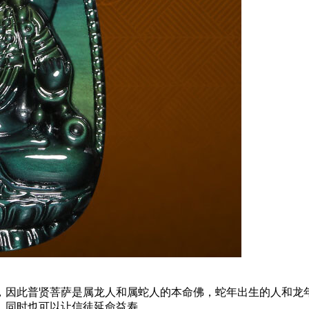
，因此普贤菩萨是属龙人和属蛇人的本命佛，蛇年出生的人和龙
，同时也可以让信徒延命益寿。