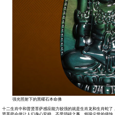
强光照射下的黑曜石本命佛
十二生肖中和普贤菩萨感应能力较强的就是生肖龙和生肖蛇了
贤菩萨会使让人们身心安稳，不受琐碎之事，烦躁尘世的侵蚀