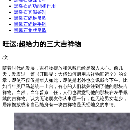
黑曜石的功能和作用
黑曜石真假鉴别
黑曜石貔貅吊坠
黑曜石貔貅手链
黑曜石龙牌吊坠
旺运:超给力的三大吉祥物
/文
随着时代的发展，吉祥物摆放和佩戴已经是深入人心。前几
天，发表过一篇《开眼界：大佬如何启用吉祥物旺运？》的文
章，即使不仅仅是华人如此，即使是老外也会佩戴今下午。比
如当年奥巴马总统一上台，有心的人们就关注到了他的那块吉
祥物。当然，当年普京上任，人们也留意到他的那块在左手佩
戴的吉祥物。认为无论朋友你从事哪一行，也无论男女老少，
居家摆放或者自己随身有一块吉祥物是天经地义的事情。