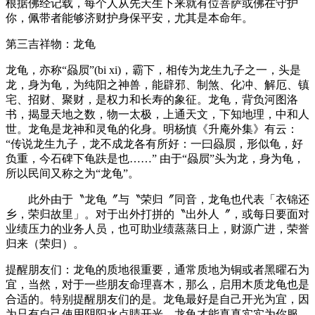
根据佛经记载，每个人从先天生下来就有位菩萨或佛在守护
你，佩带者能够济财护身保平安，尤其是本命年。
第三吉祥物：龙龟
龙龟，亦称“赑屃”(bi xi)，霸下，相传为龙生九子之一，头是
龙，身为龟，为纯阳之神兽，能辟邪、制煞、化冲、解厄、镇
宅、招财、聚财，是权力和长寿的象征。龙龟，背负河图洛
书，揭显天地之数，物一太极，上通天文，下知地理，中和人
世。龙龟是龙神和灵龟的化身。明杨慎《升庵外集》有云：
“传说龙生九子，龙不成龙各有所好：一曰赑屃，形似龟，好
负重，今石碑下龟趺是也……” 由于“赑屃”头为龙，身为龟，
所以民间又称之为“龙龟”。
此外由于〝龙龟〞与〝荣归〞同音，龙龟也代表「衣锦还
乡，荣归故里」。对于出外打拼的〝出外人〞，或每日要面对
业绩压力的业务人员，也可助业绩蒸蒸日上，财源广进，荣誉
归来（荣归）。
提醒朋友们：龙龟的质地很重要，通常质地为铜或者黑曜石为
宜，当然，对于一些朋友命理喜木，那么，启用木质龙龟也是
合适的。特别提醒朋友们的是。龙龟最好是自己开光为宜，因
为只有自己使用阴阳水点睛开光，龙龟才能真真实实为你服