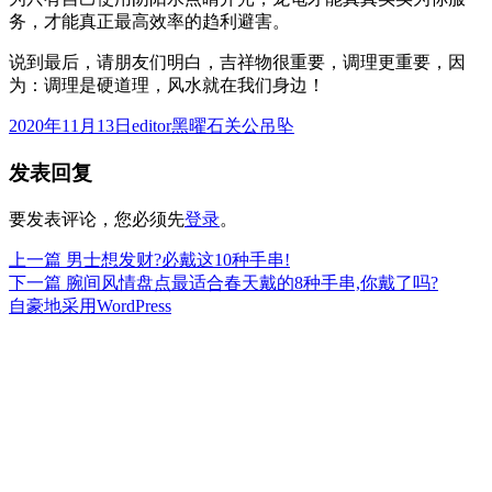
务，才能真正最高效率的趋利避害。
说到最后，请朋友们明白，吉祥物很重要，调理更重要，因
为：调理是硬道理，风水就在我们身边！
发
作
分
2020年11月13日
editor
黑曜石关公吊坠
布
者
类
发表回复
于
要发表评论，您必须先
登录
。
上
上一篇
男士想发财?必戴这10种手串!
文
篇
下
下一篇
腕间风情盘点最适合春天戴的8种手串,你戴了吗?
章
文
篇
自豪地采用WordPress
章：
文
导
章：
航