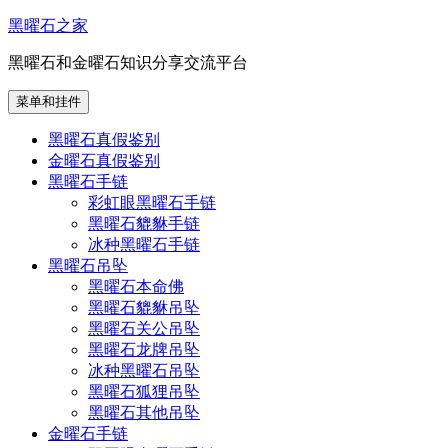
跳
黑曜石之家
至
黑曜石和金曜石知识分享交流平台
内
容
菜单和挂件
黑曜石真假鉴别
金曜石真假鉴别
黑曜石手链
彩虹眼黑曜石手链
黑曜石貔貅手链
冰种黑曜石手链
黑曜石吊坠
黑曜石本命佛
黑曜石貔貅吊坠
黑曜石关公吊坠
黑曜石龙牌吊坠
冰种黑曜石吊坠
黑曜石狐狸吊坠
黑曜石其他吊坠
金曜石手链