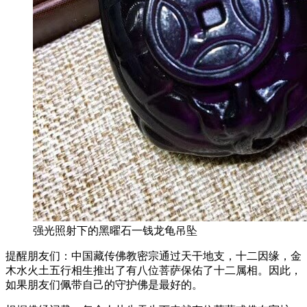
强光照射下的黑曜石一钱龙龟吊坠
提醒朋友们：中国藏传佛教密宗通过天干地支，十二因缘，金
木水火土五行相生推出了有八位菩萨保佑了十二属相。因此，
如果朋友们佩带自己的守护佛是最好的。