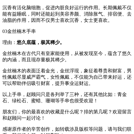
沉香有活化脑细胞，促进内脏良好运行的作用。长期佩戴不仅
能有益睡眠，同时还能起到美容养颜、消除胀气、排宿便、去
油脂的作用，因而不仅男士喜欢沉香，女士更喜欢。
03金丝楠木手串
理由：
悠久底蕴，极其稀少。
金丝楠木在古代只有皇家能使用，从被发现至今，蕴含了悠久
的内涵，而且现存量极其稀少。
金丝楠木的表面泛着金光，金丝浮现，象征着尊贵和财富，男
性佩戴尽显威严霸气，女性佩戴，不仅能为自己带来好运，还
可以帮助伴侣吸引财富，提升事业运财运。
以上手串，赵顾问只是各列举了三种，还有其他比如：青金
石、绿松石、蜜蜡、珊瑚等手串也很受欢迎！
朋友们，你的最喜欢的收藏是什么呢？排的第几呢？欢迎留言
和赵顾问一起讨论！
感谢原作者的辛苦创作，如转载涉及版权等问题，请与我们联