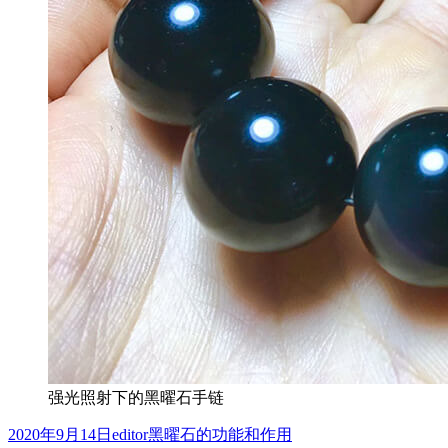
强光照射下的黑曜石手链
发
作
分
2020年9月14日
editor
黑曜石的功能和作用