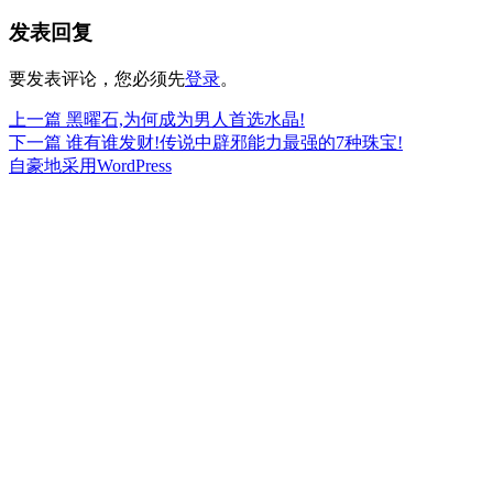
布
者
类
发表回复
于
要发表评论，您必须先
登录
。
上
上一篇
黑曜石,为何成为男人首选水晶!
文
篇
下
下一篇
谁有谁发财!传说中辟邪能力最强的7种珠宝!
章
文
篇
自豪地采用WordPress
章：
文
导
章：
航