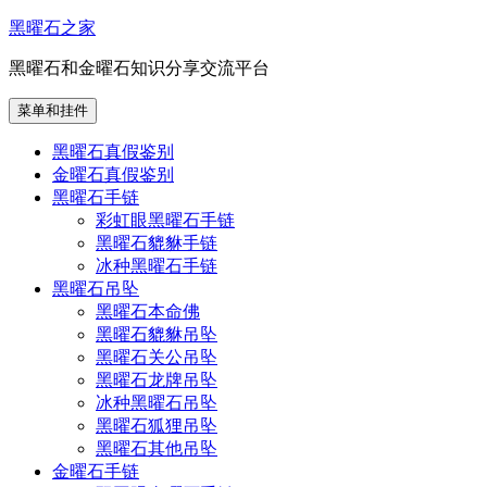
跳
黑曜石之家
至
黑曜石和金曜石知识分享交流平台
内
容
菜单和挂件
黑曜石真假鉴别
金曜石真假鉴别
黑曜石手链
彩虹眼黑曜石手链
黑曜石貔貅手链
冰种黑曜石手链
黑曜石吊坠
黑曜石本命佛
黑曜石貔貅吊坠
黑曜石关公吊坠
黑曜石龙牌吊坠
冰种黑曜石吊坠
黑曜石狐狸吊坠
黑曜石其他吊坠
金曜石手链