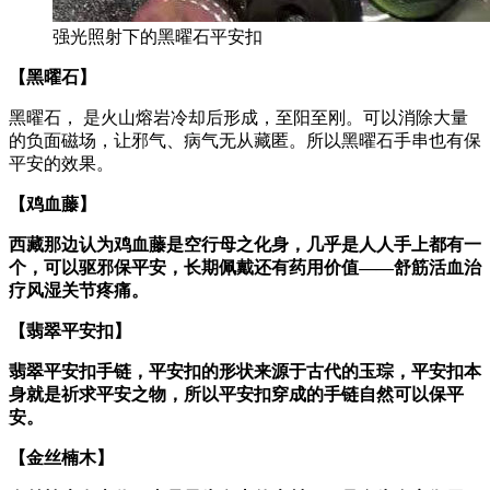
强光照射下的黑曜石平安扣
【黑曜石】
黑曜石， 是火山熔岩冷却后形成，至阳至刚。可以消除大量
的负面磁场，让邪气、病气无从藏匿。所以黑曜石手串也有保
平安的效果。
【鸡血藤】
西藏那边认为鸡血藤是空行母之化身，几乎是人人手上都有一
个，可以驱邪保平安，长期佩戴还有药用价值——舒筋活血治
疗风湿关节疼痛。
【翡翠平安扣】
翡翠平安扣手链，平安扣的形状来源于古代的玉琮，平安扣本
身就是祈求平安之物，所以平安扣穿成的手链自然可以保平
安。
【金丝楠木】