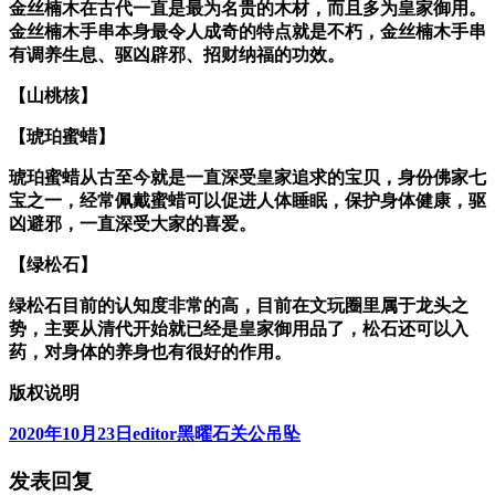
金丝楠木在古代一直是最为名贵的木材，而且多为皇家御用。
金丝楠木手串本身最令人成奇的特点就是不朽，金丝楠木手串
有调养生息、驱凶辟邪、招财纳福的功效。
【山桃核】
【琥珀蜜蜡】
琥珀蜜蜡从古至今就是一直深受皇家追求的宝贝，身份佛家七
宝之一，经常佩戴蜜蜡可以促进人体睡眠，保护身体健康，驱
凶避邪，一直深受大家的喜爱。
【绿松石】
绿松石目前的认知度非常的高，目前在文玩圈里属于龙头之
势，主要从清代开始就已经是皇家御用品了，松石还可以入
药，对身体的养身也有很好的作用。
版权说明
发
作
分
2020年10月23日
editor
黑曜石关公吊坠
布
者
类
发表回复
于