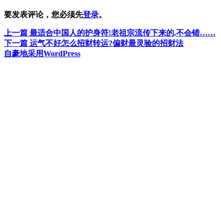
要发表评论，您必须先
登录
。
上
上一篇
最适合中国人的护身符!老祖宗流传下来的,不会错……
文
篇
下
下一篇
运气不好怎么招财转运?偏财最灵验的招财法
章
文
篇
自豪地采用WordPress
章：
文
导
章：
航