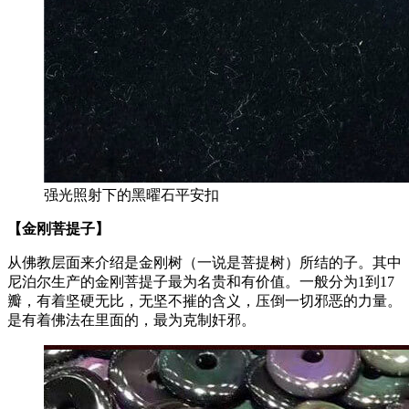
强光照射下的黑曜石平安扣
【金刚菩提子】
从佛教层面来介绍是金刚树（一说是菩提树）所结的子。其中
尼泊尔生产的金刚菩提子最为名贵和有价值。一般分为1到17
瓣，有着坚硬无比，无坚不摧的含义，压倒一切邪恶的力量。
是有着佛法在里面的，最为克制奸邪。