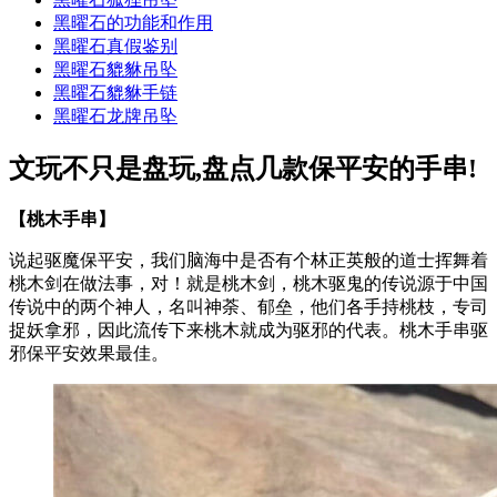
黑曜石的功能和作用
黑曜石真假鉴别
黑曜石貔貅吊坠
黑曜石貔貅手链
黑曜石龙牌吊坠
文玩不只是盘玩,盘点几款保平安的手串!
【桃木手串】
说起驱魔保平安，我们脑海中是否有个林正英般的道士挥舞着
桃木剑在做法事，对！就是桃木剑，桃木驱鬼的传说源于中国
传说中的两个神人，名叫神荼、郁垒，他们各手持桃枝，专司
捉妖拿邪，因此流传下来桃木就成为驱邪的代表。桃木手串驱
邪保平安效果最佳。