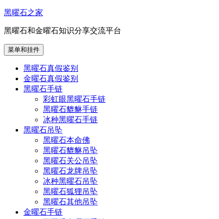
跳
黑曜石之家
至
黑曜石和金曜石知识分享交流平台
内
容
菜单和挂件
黑曜石真假鉴别
金曜石真假鉴别
黑曜石手链
彩虹眼黑曜石手链
黑曜石貔貅手链
冰种黑曜石手链
黑曜石吊坠
黑曜石本命佛
黑曜石貔貅吊坠
黑曜石关公吊坠
黑曜石龙牌吊坠
冰种黑曜石吊坠
黑曜石狐狸吊坠
黑曜石其他吊坠
金曜石手链