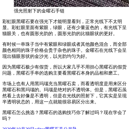
强光照射下的金曜石手链
彩虹眼黑曜石要在强光下才能明显看到，正常光线下不太明
显。彩虹眼里面有紫眼，绿眼，还有少量蓝色的，有光线下呈
猫眼关，也有圆形光韵的，圆形光韵的比猫眼状的更好。
有时候一串珠子当中有紫眼和绿眼或者其他颜色混合，而全部
颜色相同的珠子价格会贵于杂色的珠子。金曜石在光线下会呈
现出猫眼形状的金沙光，以光韵均匀为好。
因为黑曜石极少有假货，所以大家几乎不用担心黑曜石的假货
问题，黑曜石手串的选购主要看黑曜石本身的品相和磨工。
市场上也有人用黑玛瑙充当黑曜石卖，而看透明度是用来区分
黑曜石和黑玛瑙的。玛瑙是绝对的不透明体。但是，黑曜石虽
然看上去好像是不透明，但是在光线的照射下，它其实是呈现
半透明状态的，用这一点就能很容易区分出来。
黑曜石怎么挑选？黑曜石的选购技巧你了解过吗？现在学会了
吗？
发
作
分