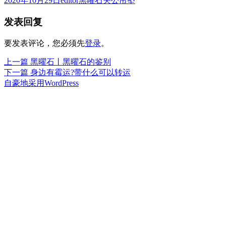
2020年10月29日
editor
黑曜石关公吊坠
布
者
类
发表回复
于
要发表评论，您必须先
登录
。
上
上一篇
黑曜石丨黑曜石的鉴别
文
篇
下
下一篇
身边有霉运?带什么可以转运
章
文
篇
自豪地采用WordPress
章：
文
导
章：
航