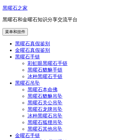
跳
黑曜石之家
至
黑曜石和金曜石知识分享交流平台
内
容
菜单和挂件
黑曜石真假鉴别
金曜石真假鉴别
黑曜石手链
彩虹眼黑曜石手链
黑曜石貔貅手链
冰种黑曜石手链
黑曜石吊坠
黑曜石本命佛
黑曜石貔貅吊坠
黑曜石关公吊坠
黑曜石龙牌吊坠
冰种黑曜石吊坠
黑曜石狐狸吊坠
黑曜石其他吊坠
金曜石手链