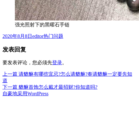
强光照射下的黑曜石手链
发
作
分
2020年8月8日
editor
热门问题
布
者
类
发表回复
于
要发表评论，您必须先
登录
。
上
上一篇
请貔貅有哪些宜忌?怎么请貔貅?奉请貔貅一定要先知
文
篇
道
章
文
下
下一篇
貔貅首饰怎么戴才最招财?你知道吗?
章：
篇
自豪地采用WordPress
导
文
航
章：