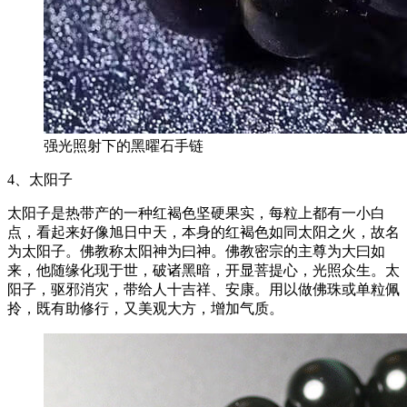
强光照射下的黑曜石手链
4、太阳子
太阳子是热带产的一种红褐色坚硬果实，每粒上都有一小白
点，看起来好像旭日中天，本身的红褐色如同太阳之火，故名
为太阳子。佛教称太阳神为曰神。佛教密宗的主尊为大曰如
来，他随缘化现于世，破诸黑暗，开显菩提心，光照众生。太
阳子，驱邪消灾，带给人十吉祥、安康。用以做佛珠或单粒佩
拎，既有助修行，又美观大方，增加气质。