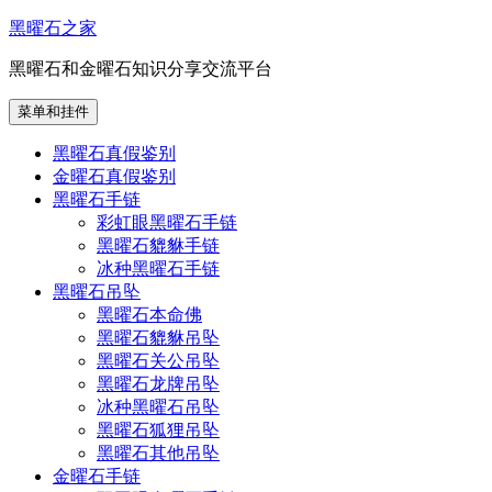
跳
黑曜石之家
至
黑曜石和金曜石知识分享交流平台
内
容
菜单和挂件
黑曜石真假鉴别
金曜石真假鉴别
黑曜石手链
彩虹眼黑曜石手链
黑曜石貔貅手链
冰种黑曜石手链
黑曜石吊坠
黑曜石本命佛
黑曜石貔貅吊坠
黑曜石关公吊坠
黑曜石龙牌吊坠
冰种黑曜石吊坠
黑曜石狐狸吊坠
黑曜石其他吊坠
金曜石手链