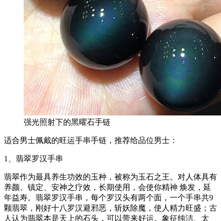
强光照射下的黑曜石手链
适合男士佩戴的旺运手串手链，推荐给品位男士：
1、翡翠罗汉手串
翡翠作为最具养生功效的玉种，被称为玉石之王。对人体具有
养颜、镇定、安神之疗效，长期使用，会使你精神 焕发，延
年益寿。翡翠罗汉手串，每个罗汉头有两个面，一个手串共9
颗翡翠，刚好十八罗汉避邪恶，斩妖除魔，使人精力旺盛；古
人认为翡翠本是天上的石头，可以带来好运。象征纯洁、太