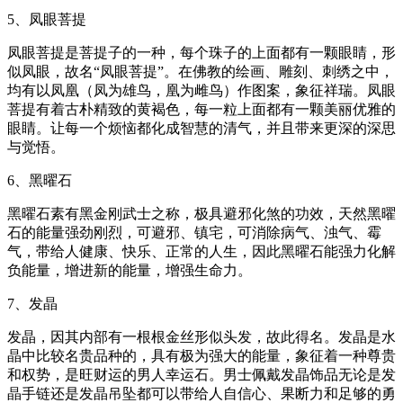
5、凤眼菩提
凤眼菩提是菩提子的一种，每个珠子的上面都有一颗眼睛，形
似凤眼，故名“凤眼菩提”。在佛教的绘画、雕刻、刺绣之中，
均有以凤凰（凤为雄鸟，凰为雌鸟）作图案，象征祥瑞。凤眼
菩提有着古朴精致的黄褐色，每一粒上面都有一颗美丽优雅的
眼睛。让每一个烦恼都化成智慧的清气，并且带来更深的深思
与觉悟。
6、黑曜石
黑曜石素有黑金刚武士之称，极具避邪化煞的功效，天然黑曜
石的能量强劲刚烈，可避邪、镇宅，可消除病气、浊气、霉
气，带给人健康、快乐、正常的人生，因此黑曜石能强力化解
负能量，增进新的能量，增强生命力。
7、发晶
发晶，因其内部有一根根金丝形似头发，故此得名。发晶是水
晶中比较名贵品种的，具有极为强大的能量，象征着一种尊贵
和权势，是旺财运的男人幸运石。男士佩戴发晶饰品无论是发
晶手链还是发晶吊坠都可以带给人自信心、果断力和足够的勇