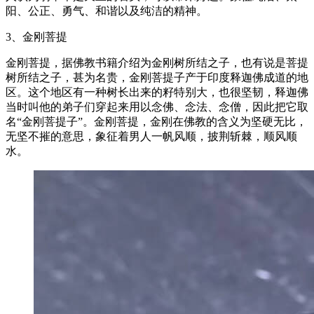
阳、公正、勇气、和谐以及纯洁的精神。
3、金刚菩提
金刚菩提，据佛教书籍介绍为金刚树所结之子，也有说是菩提
树所结之子，甚为名贵，金刚菩提子产于印度释迦佛成道的地
区。这个地区有一种树长出来的籽特别大，也很坚韧，释迦佛
当时叫他的弟子们穿起来用以念佛、念法、念僧，因此把它取
名“金刚菩提子”。金刚菩提，金刚在佛教的含义为坚硬无比，
无坚不摧的意思，象征着男人一帆风顺，披荆斩棘，顺风顺
水。