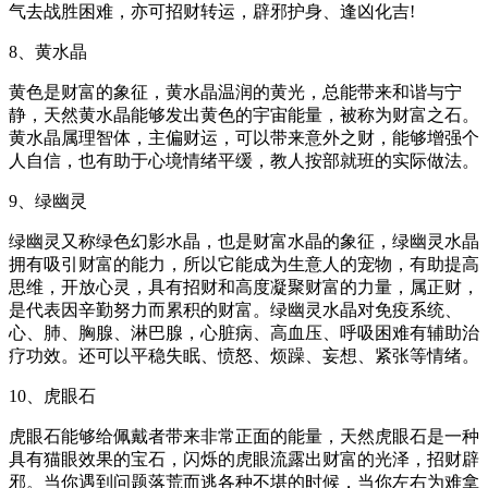
气去战胜困难，亦可招财转运，辟邪护身、逢凶化吉!
8、黄水晶
黄色是财富的象征，黄水晶温润的黄光，总能带来和谐与宁
静，天然黄水晶能够发出黄色的宇宙能量，被称为财富之石。
黄水晶属理智体，主偏财运，可以带来意外之财，能够增强个
人自信，也有助于心境情绪平缓，教人按部就班的实际做法。
9、绿幽灵
绿幽灵又称绿色幻影水晶，也是财富水晶的象征，绿幽灵水晶
拥有吸引财富的能力，所以它能成为生意人的宠物，有助提高
思维，开放心灵，具有招财和高度凝聚财富的力量，属正财，
是代表因辛勤努力而累积的财富。绿幽灵水晶对免疫系统、
心、肺、胸腺、淋巴腺，心脏病、高血压、呼吸困难有辅助治
疗功效。还可以平稳失眠、愤怒、烦躁、妄想、紧张等情绪。
10、虎眼石
虎眼石能够给佩戴者带来非常正面的能量，天然虎眼石是一种
具有猫眼效果的宝石，闪烁的虎眼流露出财富的光泽，招财辟
邪。当你遇到问题落荒而逃各种不堪的时候，当你左右为难拿