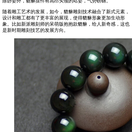
除卧姿外，貔貅摆件有高昂头颈的站姿，气势磅礴。
随着雕工艺术的发展，如今，貔貅雕刻技术融合了新式元素，
设计和雕工都有了更丰富的展现，使得貔貅形象更加生动形
象。比如新派雕刻师的呆萌版抱抱款貔貅，给人新奇感，这也
是新时期雕刻技艺的发展方向。