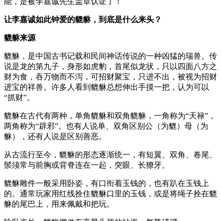
能，是被李嘉诚先生盖章认证了！
让李嘉诚如此钟爱的貔貅，到底是什么来头？
貔貅来源
貔貅，是中国古书记载和民间神话传说的一种凶猛的瑞兽。传
说是龙的第九子，身形如虎豹，首尾似龙状，只以四面八方之
财为食，吞万物而不泻，可招财聚宝，只进不出，被视为招财
进宝的祥兽。许多人看到貔貅总想伸出手摸一把，认为可以
“抓财”。
貔貅在古代有两种，单角貔貅和双角貔貅，一角称为“天禄”，
两角称为“辟邪”。也有人说单、双角区别公（为貔）母（为
貅），还有人说是区别善恶。
从古流行至今，貔貅的形态逐渐统一，有短翼、双角、卷尾、
鬃须常与前胸或背脊连在一起，突眼、长獠牙。
貔貅雕件一般采用卧姿，有口衔着玉钱的，也有趴在玉钱上
的。通常玩家用红线拴住貔貅口里的玉钱，或是将绳子拴在貔
貅的尾巴上，用来佩戴和把玩。