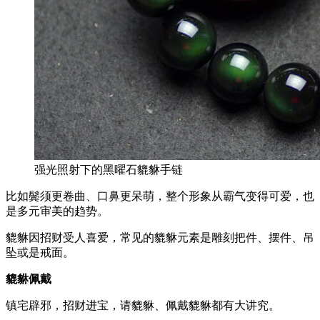
强光照射下的黑曜石貔貅手链
比如鬓须更卷曲、口鼻更呆萌，整个形象从霸气变得可爱，也
是多元审美的趋势。
貔貅因招财受人喜爱，常见的貔貅元素是雕刻把件、摆件、吊
坠或是戒面。
貔貅佩戴
镇宅辟邪，招财进宝，请貔貅、佩戴貔貅都有大讲究。