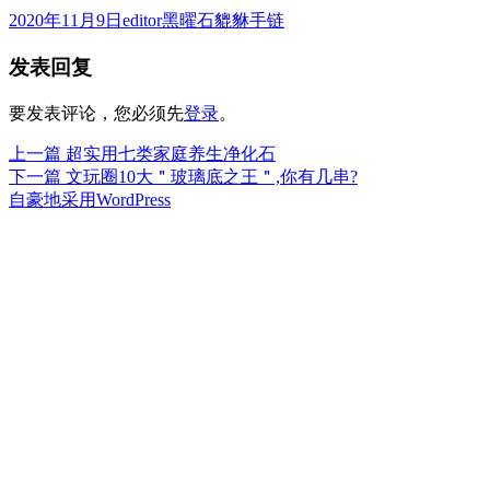
发
作
分
2020年11月9日
editor
黑曜石貔貅手链
布
者
类
发表回复
于
要发表评论，您必须先
登录
。
上
上一篇
超实用七类家庭养生净化石
文
篇
下
下一篇
文玩圈10大＂玻璃底之王＂,你有几串?
章
文
篇
自豪地采用WordPress
章：
文
导
章：
航