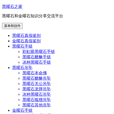
跳
黑曜石之家
至
黑曜石和金曜石知识分享交流平台
内
容
菜单和挂件
黑曜石真假鉴别
金曜石真假鉴别
黑曜石手链
彩虹眼黑曜石手链
黑曜石貔貅手链
冰种黑曜石手链
黑曜石吊坠
黑曜石本命佛
黑曜石貔貅吊坠
黑曜石关公吊坠
黑曜石龙牌吊坠
冰种黑曜石吊坠
黑曜石狐狸吊坠
黑曜石其他吊坠
金曜石手链