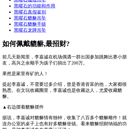
黑曜石的功能和作用
黑曜石真假鉴别
黑曜石貔貅吊坠
黑曜石貔貅手链
黑曜石龙牌吊坠
如何佩戴貔貅,最招财?
前几天新闻里，李嘉诚在机场偶遇一群出国参加跳舞比赛小朋
友，高兴之余顺手为孩子们捐出了200万。
果然是家里有矿的人！
提起李嘉诚，不需要过多介绍，曾是香港首富的他，大家都很
熟悉。在文玩收藏圈里，李嘉诚也是收藏达人，尤爱收藏貔
貅。
▲右边摆着貔貅摆件
据说，李嘉诚对貔貅情有独钟，收集了八百多个貔貅雕件！就
连办公室的桌子上也有好多貔貅坐镇。看来貔貅招财纳福的功