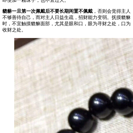
即便加一颗珠子，也不宜过大。
貔貅一旦第一次佩戴后不要长期闲置不佩戴
，否则会觉得主人
不够善待自己，而对主人日益生疏，招财能力变弱。抚摸貔貅
时，不宜触摸貔貅面部，尤其是眼和口，眼为寻财之处，口为
收财之处。