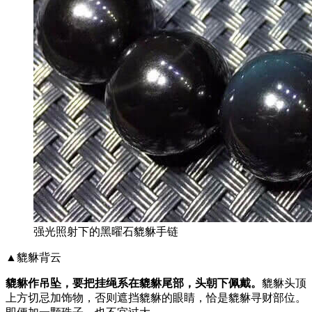
强光照射下的黑曜石貔貅手链
▲貔貅背云
貔貅作吊坠，要把挂绳系在貔貅尾部，头朝下佩戴。
貔貅头顶
上方切忌加饰物，否则遮挡貔貅的眼睛，恰是貔貅寻财部位。