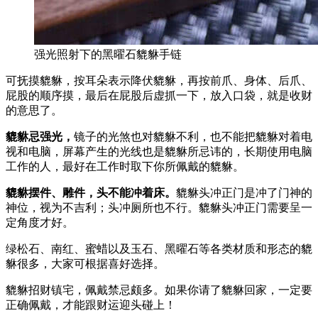
强光照射下的黑曜石貔貅手链
可抚摸貔貅，按耳朵表示降伏貔貅，再按前爪、身体、后爪、
屁股的顺序摸，最后在屁股后虚抓一下，放入口袋，就是收财
的意思了。
貔貅忌强光，
镜子的光煞也对貔貅不利，也不能把貔貅对着电
视和电脑，屏幕产生的光线也是貔貅所忌讳的，长期使用电脑
工作的人，最好在工作时取下你所佩戴的貔貅。
貔貅摆件、雕件，头不能冲着床。
貔貅头冲正门是冲了门神的
神位，视为不吉利；头冲厕所也不行。貔貅头冲正门需要呈一
定角度才好。
绿松石、南红、蜜蜡以及玉石、黑曜石等各类材质和形态的貔
貅很多，大家可根据喜好选择。
貔貅招财镇宅，佩戴禁忌颇多。如果你请了貔貅回家，一定要
正确佩戴，才能跟财运迎头碰上！