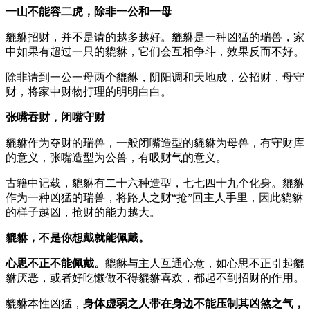
一山不能容二虎，除非一公和一母
貔貅招财，并不是请的越多越好。貔貅是一种凶猛的瑞兽，家
中如果有超过一只的貔貅，它们会互相争斗，效果反而不好。
除非请到一公一母两个貔貅，阴阳调和天地成，公招财，母守
财，将家中财物打理的明明白白。
张嘴吞财，闭嘴守财
貔貅作为夺财的瑞兽，一般闭嘴造型的貔貅为母兽，有守财库
的意义，张嘴造型为公兽，有吸财气的意义。
古籍中记载，貔貅有二十六种造型，七七四十九个化身。貔貅
作为一种凶猛的瑞兽，将路人之财“抢”回主人手里，因此貔貅
的样子越凶，抢财的能力越大。
貔貅，不是你想戴就能佩戴。
心思不正不能佩戴。
貔貅与主人互通心意，如心思不正引起貔
貅厌恶，或者好吃懒做不得貔貅喜欢，都起不到招财的作用。
貔貅本性凶猛，
身体虚弱之人带在身边不能压制其凶煞之气，