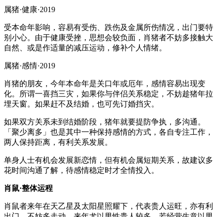
属猪·健康·2019
受本命年影响，容易有受伤、跌伤及金属所伤情况，出门要特
别小心。由于健康受挫，思想会较负面，肖猪者不妨多接触大
自然、或是作适量的减压运动，修补个人情绪。
属猪·感情·2019
肖猪的朋友，今年本命年是关口年或厄年，感情容易出现变
化。所谓一喜挡三灾，如果你与伴侣关系稳定，不妨趁猪年拉
埋天窗。如果赶不及结婚，也可先订婚挡灾。
如果双方关系未到结婚阶段，猪年就要提防争执，多沟通。
「聚少离多」也是其中一种保持感情的方式，各自专注工作，
两人保持距离，有利关系发展。
单身人士有机会发展新恋情，但有机会属短期关系，故建议多
花时间沟通了解，待感情稳定时才全情投入。
肖鼠·整体运程
肖鼠者来年在天乙星及太阳星照耀下，代表贵人运旺，亦有利
出门，不妨多走动，来年尤以男性贵人较多，若经营生意以男