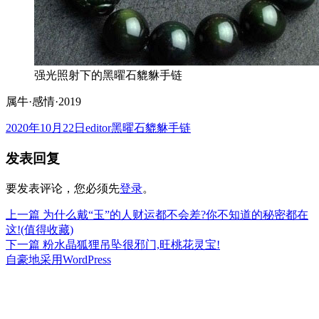
强光照射下的黑曜石貔貅手链
属牛·感情·2019
发
作
分
2020年10月22日
editor
黑曜石貔貅手链
布
者
类
发表回复
于
要发表评论，您必须先
登录
。
上
上一篇
为什么戴“玉”的人财运都不会差?你不知道的秘密都在
文
篇
这!(值得收藏)
章
文
下
下一篇
粉水晶狐狸吊坠很邪门,旺桃花灵宝!
章：
篇
自豪地采用WordPress
导
文
航
章：