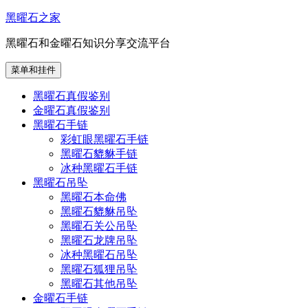
跳
黑曜石之家
至
黑曜石和金曜石知识分享交流平台
内
容
菜单和挂件
黑曜石真假鉴别
金曜石真假鉴别
黑曜石手链
彩虹眼黑曜石手链
黑曜石貔貅手链
冰种黑曜石手链
黑曜石吊坠
黑曜石本命佛
黑曜石貔貅吊坠
黑曜石关公吊坠
黑曜石龙牌吊坠
冰种黑曜石吊坠
黑曜石狐狸吊坠
黑曜石其他吊坠
金曜石手链