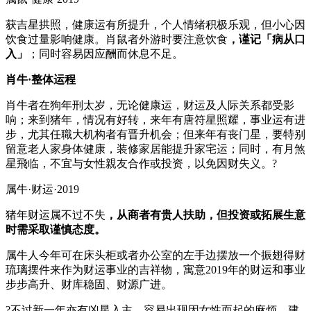
获吉星拱照，健康运有所提升，个人情绪积极乐观，但小心因
饮食过量影响健康。肖鼠者外游时要注意饮食
，谨记「病从口
入」
；同时容易因应酬而休息不足。
肖牛·整体运程
肖牛者在狗年刑太岁，无论健康运，财运及人际关系都受影
响；来到猪年，情况有好转，来年有唐符星照耀，事业运有进
步，尤其任職大机构者有晋升机会；但来年有丧门星，要特别
留意老人家身体健康，装修家居能提升家宅运；同时，有月煞
星飛临，不宜与女性親友合作或投资，以免因财失义。?
属牛·财运·2019
猪年财运属不过不失
，从商者有贵人扶助，但投资或拓展生意
时需采取谨慎态度。
属牛人今年可在床头柜或者办公室的左手边摆放一个振翅得财
琉璃摆件来作为财运事业的吉祥物，寓意2019年的财运和事业
步步高升、财库稳固、财源广进。
?不过新一年亦有凶星入主，容易出现因女性而起的麻烦，建