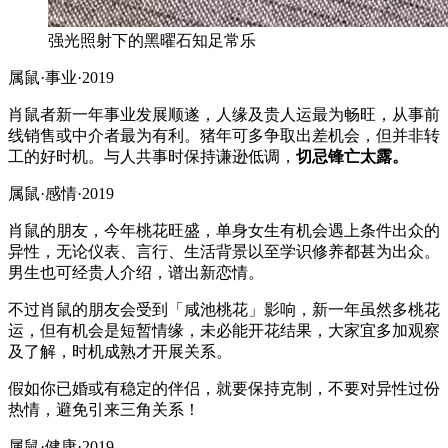
强光照射下的黑曜石知足常乐
属鼠·事业·2019
肖鼠者新一年事业发展顺遂，人缘及贵人运最为畅旺，从事前
线销售或中介者最为有利。猪年可多争取出差机会，但并非转
工的好时机。与人共事时保持谦逊低调，
切忌锋亡太露。
属鼠·感情·2019
肖鼠的朋友，今年桃花旺盛，单身女生有机会遇上条件出众的
异性，无论仪表、言行、生活背景以至学识修养都甚为出众。
男生也可经贵人介绍，谱出新恋情。
不过肖鼠的朋友会受到「咸池桃花」影响，新一年虽然多桃花
运，但有机会是短暂情缘，未必能开花结果，大家宜多加观察
及了解，时机成熟才开展关系。
假如你已婚或有稳定的伴侣，就要保持克制，不要对异性过份
热情，避免引来三角关系！
属鼠·健康·2019