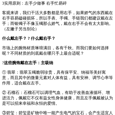
3实用原则：左手少做事 右手忙易碎
客观来讲，我们干活大多数都是用右手，如果娇气的东西戴在
右手容易磕碰损坏，所以手表、手镯、手链我们都建议戴在左
手；而银镯子不像玉镯那么娇气，戴在右手不会有太大影响。
（左撇子另当别论）
什么戴左手？ ? 什么戴右手？
市场上的腕饰材质琳琅满目，各有千秋。而我们要如何选择
呢？不同材质的到底戴在哪只手上最合适呢？
?
这些腕饰戴在左手：主吸纳
① 翡翠：翡翠玉镯脆弱珍贵，具有保平安、纳福等美好寓
意，而且其中的微量元素对人体有益，具有安神、调节心率等
作用，适合戴在左手。
② 石榴石：石榴石可以调理气血，有助于改善血液循环、增
进活力，佩戴它不仅有益女性身体健康，而且左手佩戴被认为
是可以招来幸福和永恒的爱情。
③碧玺：碧玺是矿物中唯一能产生电气的宝石，会产生适宜人