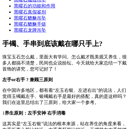
黑曜石的功能和作用
黑曜石真假鉴别
黑曜石貔貅吊坠
黑曜石貔貅手链
黑曜石龙牌吊坠
手镯、手串到底该戴在哪只手上?
珠宝玉石怎么戴，里面大有学问。怎么戴才既美观又养生，很
多人都搞不清楚，民间也众说纷纭。今天就给大家总结一下戴
首饰的讲究，您可记好了！
左手or右手 ? 兼顾三原则
在中国许多地区，都有着“左玉右银、左进右出”的说法，人们
觉得玉镯戴左手、银镯戴右手是最好的搭配，真的是这样吗？
我们在这里总结出了三原则，给大家一个参考。
1
养生原则：左手安神 右手消毒
这其实是“左玉右银”说法的根本来源，站在养生的角度来看，