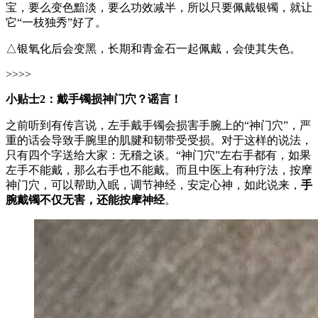
宝，要么变色黯淡，要么功效减半，所以只要佩戴银镯，就让
它“一枝独秀”好了。
△银氧化后会变黑，长期和青金石一起佩戴，会使其失色。
>>>>
小贴士2：戴手镯损神门穴？谣言！
之前听到有传言说，左手戴手镯会损害手腕上的“神门穴”，严
重的话会导致手腕里的肌腱和韧带受受损。对于这样的说法，
只有四个字送给大家：无稽之谈。“神门穴”左右手都有，如果
左手不能戴，那么右手也不能戴。而且中医上有种疗法，按摩
神门穴，可以帮助入眠，调节神经，安定心神，如此说来，
手
腕戴镯不仅无害，还能按摩神经
。