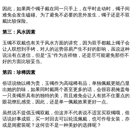
因此，如果两个镯子戴在同一只手上，在平时走动时，镯子间
难免会发生磕碰。为了避免不必要的意外发生，镯子还是不双
戴比较保险。
第三：风水因素
玉镯不双戴也有关于风水方面的讲究，因为双手都戴上镯子会
让人联想到手铐，对人的运势容易产生不好的影响，虽说这种
说法有点迷信，但是“玉”作为吉祥物，还是尽可能避免那些不
好的方面比较妥当。
第四：珍稀因素
俗话说物以稀为贵，玉镯作为高端稀有品，单独佩戴更能凸显
出她的韵味，如果同时戴两个甚至更多的话，会很容易掩盖每
一只美镯所具有的独特的美，而且难免会让人有抓不住重点的
眼花缭乱感觉，因此，还是单一佩戴效果更好一点。
虽然说不提倡玉镯双戴，但这并不代表说不适宜买双镯哦，俗
话说好事成双，买一对回去可以轮流佩戴，也可作母女装，亦
或是闺蜜装呢？这何尝不是一种美妙的选择呢？