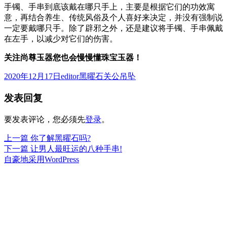
手镯、手串到底该戴在哪只手上，主要是根据它们的功效寓
意，再结合养生、传统风俗及个人喜好来决定，并没有强制说
一定要戴哪只手。除了辟邪之外，还是建议将手镯、手串佩戴
在左手，以减少对它们的伤害。
关注尚尊玉器您也会慢慢懂珠宝玉器！
发
作
分
2020年12月17日
editor
黑曜石关公吊坠
布
者
类
发表回复
于
要发表评论，您必须先
登录
。
上
上一篇
你了解黑曜石吗?
文
篇
下
下一篇
让男人最旺运的八种手串!
章
文
篇
自豪地采用WordPress
章：
文
导
章：
航