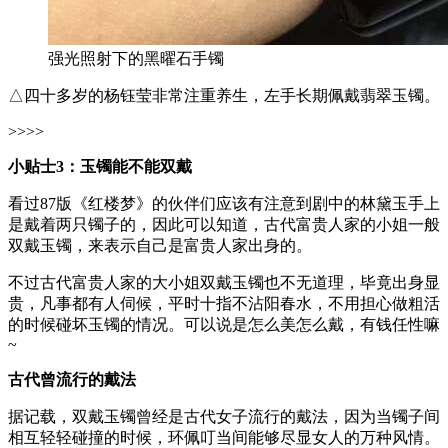
强光照射下的黑曜石手镯
△四十多岁的杨钰莹非常注重养生，左手长期佩戴翡翠玉镯。
>>>>
小贴士3：玉镯能不能双戴
看过87版《红楼梦》的伙伴们应该有注意到剧中的林黛玉手上
是戴着两只镯子的，因此可以知道，古代富贵人家的小姐一般
双戴玉镯，来表示自己是富贵人家出身的。
不过古代富贵人家的大小姐双戴玉镯也不无道理，毕竟出身显
贵，凡事都有人伺候，平时十指不沾阳春水，不用担心做粗活
的时候碰坏玉镯的情况。可以说是怎么美怎么戴，有钱任性嘛
~
古代曾流行的戴法
据记载，双戴玉镯曾经是古代女子流行的戴法，因为当镯子间
相互轻轻碰撞的时候，环佩叮当间能够尽显女人的万种风情。