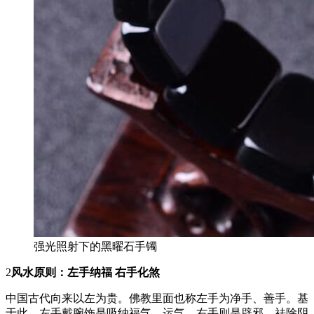
强光照射下的黑曜石手镯
2
风水原则：左手纳福 右手化煞
中国古代向来以左为贵。佛教里面也称左手为净手、善手。基
于此，左手戴腕饰是吸纳福气、运气，右手则是辟邪、祛除阴