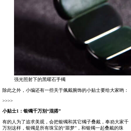
强光照射下的黑曜石手镯
除此之外，小编还有一些关于佩戴腕饰的小贴士要给大家哟：
>>>>
小贴士1：银镯千万别“混搭”
有的人为了追求美观，会把银镯和其它镯子叠戴，奉劝大家千
万别这样，银镯是所有珠宝的“噩梦”，和银镯一起叠戴的珠