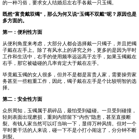
的一种习俗，要求女人结婚后左右手各戴一只玉镯。
既然“富贵戴双镯”，那么为何又说“玉镯不双戴”呢？原因也是
多方面的。
第一：便利性方面
从便利角度来考虑，大部分人都会选择戴一只镯子，并且把镯
子戴在左手上。除了有风水上的讲究之外，更多的是因为平时
工作和生活中，右手的使用频率远远高于左手，如果玉镯戴在
右手，那它被磕碰的几率肯定大于戴在左手。
毕竟戴玉镯的女人很多，但并不是都是富贵人家，需要操劳家
务甚至一些粗重工作，因此，镯子戴在左手是个比较明智的选
择。
第二：安全性方面
众所周知，玉镯属于易碎品，最怕受到磕碰。一旦受到碰撞，
轻则表面出现磨损，重则内部留下“内伤”隐患，甚至直接断
裂。有钱人家当然可以叮当响一下，显得万种风情。但对一个
平时要干活的人来说，碰一下不是小打小闹这了，分分钟不断
则裂。