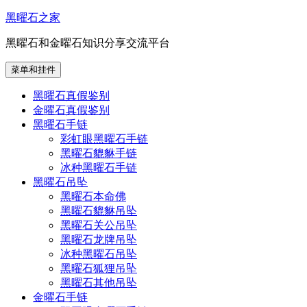
跳
黑曜石之家
至
黑曜石和金曜石知识分享交流平台
内
容
菜单和挂件
黑曜石真假鉴别
金曜石真假鉴别
黑曜石手链
彩虹眼黑曜石手链
黑曜石貔貅手链
冰种黑曜石手链
黑曜石吊坠
黑曜石本命佛
黑曜石貔貅吊坠
黑曜石关公吊坠
黑曜石龙牌吊坠
冰种黑曜石吊坠
黑曜石狐狸吊坠
黑曜石其他吊坠
金曜石手链