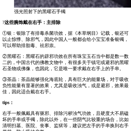
强光照射下的黑曜石手镯
?
这些腕饰戴在右手：主排除
①银：银除了有排毒杀菌功效，据《本草纲目》记载，银还可
以止惊悸、除邪气，因此中国人一般都会给小宝宝准备银镯，
可以帮助排胎毒、祛邪祟。
②黑曜石：黑曜石的辟邪功效在所有珠宝玉石当中都是数一数
二的，中国古代的佛教文物中，有很多关于镇宅或避邪的黑曜
石圣物或佛像，也因此，它是唯一要求戴在右手上的手串。
③茶晶：茶晶能够强化海底轮，具有巨大的能量场，对于吸收
负性能量有显著的效果，尤其是吸收浊气，或是避邪，效果最
佳，因此适合戴在右手。
tips：
右手一般佩戴具有驱邪、排除污秽浊气功效，且硬度大不易磕
坏的手串或手镯，除此以外，在一些阴气比较重的场合，比如
清明扫墓、医院、丧事、监狱等，建议把左手的手串换到右手