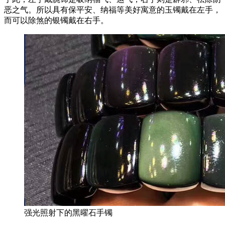
恶之气。所以具有保平安、纳福等美好寓意的玉镯戴在左手，
而可以除煞的银镯戴在右手。
强光照射下的黑曜石手镯