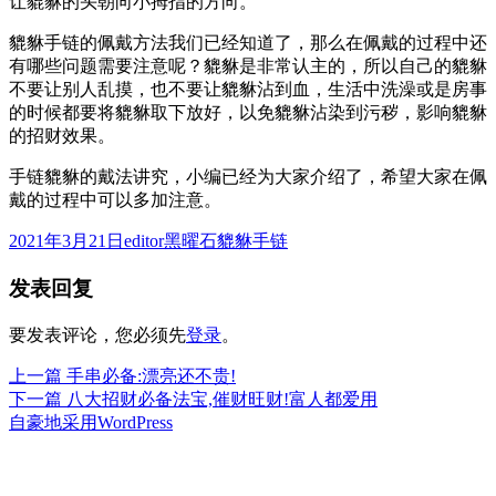
让貔貅的头朝向小拇指的方向。
貔貅手链的佩戴方法我们已经知道了，那么在佩戴的过程中还
有哪些问题需要注意呢？貔貅是非常认主的，所以自己的貔貅
不要让别人乱摸，也不要让貔貅沾到血，生活中洗澡或是房事
的时候都要将貔貅取下放好，以免貔貅沾染到污秽，影响貔貅
的招财效果。
手链貔貅的戴法讲究，小编已经为大家介绍了，希望大家在佩
戴的过程中可以多加注意。
发
作
分
2021年3月21日
editor
黑曜石貔貅手链
布
者
类
发表回复
于
要发表评论，您必须先
登录
。
上
上一篇
手串必备:漂亮还不贵!
文
篇
下
下一篇
八大招财必备法宝,催财旺财!富人都爱用
章
文
篇
自豪地采用WordPress
章：
文
导
章：
航