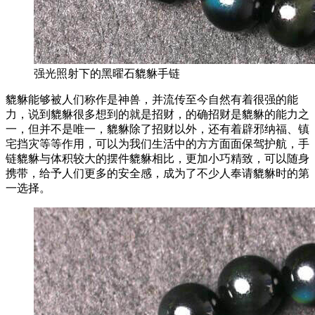
强光照射下的黑曜石貔貅手链
貔貅能够被人们称作是神兽，并流传至今自然有着很强的能
力，说到貔貅很多想到的就是招财，的确招财是貔貅的能力之
一，但并不是唯一，貔貅除了招财以外，还有着辟邪纳福、镇
宅挡灾等等作用，可以为我们生活中的方方面面保驾护航，手
链貔貅与体积较大的摆件貔貅相比，更加小巧精致，可以随身
携带，给予人们更多的安全感，成为了不少人奉请貔貅时的第
一选择。