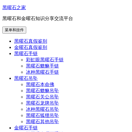
跳
黑曜石之家
至
黑曜石和金曜石知识分享交流平台
内
容
菜单和挂件
黑曜石真假鉴别
金曜石真假鉴别
黑曜石手链
彩虹眼黑曜石手链
黑曜石貔貅手链
冰种黑曜石手链
黑曜石吊坠
黑曜石本命佛
黑曜石貔貅吊坠
黑曜石关公吊坠
黑曜石龙牌吊坠
冰种黑曜石吊坠
黑曜石狐狸吊坠
黑曜石其他吊坠
金曜石手链