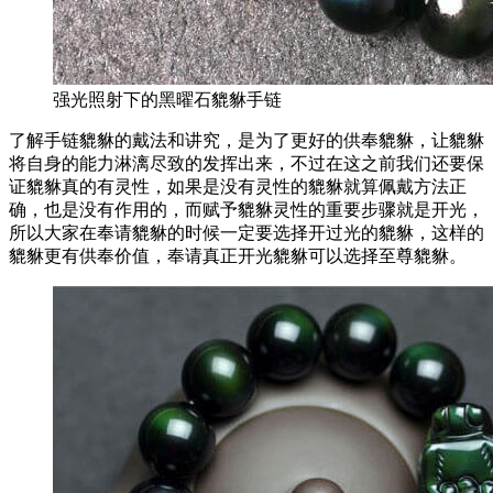
强光照射下的黑曜石貔貅手链
了解手链貔貅的戴法和讲究，是为了更好的供奉貔貅，让貔貅
将自身的能力淋漓尽致的发挥出来，不过在这之前我们还要保
证貔貅真的有灵性，如果是没有灵性的貔貅就算佩戴方法正
确，也是没有作用的，而赋予貔貅灵性的重要步骤就是开光，
所以大家在奉请貔貅的时候一定要选择开过光的貔貅，这样的
貔貅更有供奉价值，奉请真正开光貔貅可以选择至尊貔貅。