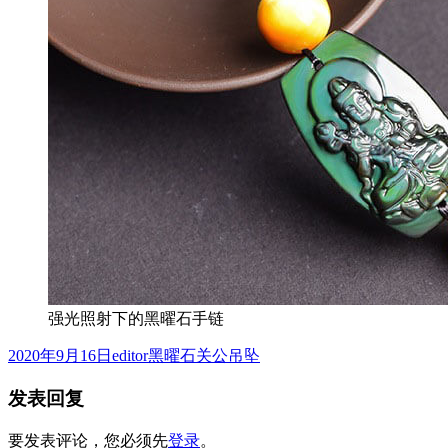
强光照射下的黑曜石手链
发
作
分
2020年9月16日
editor
黑曜石关公吊坠
布
者
类
发表回复
于
要发表评论，您必须先
登录
。