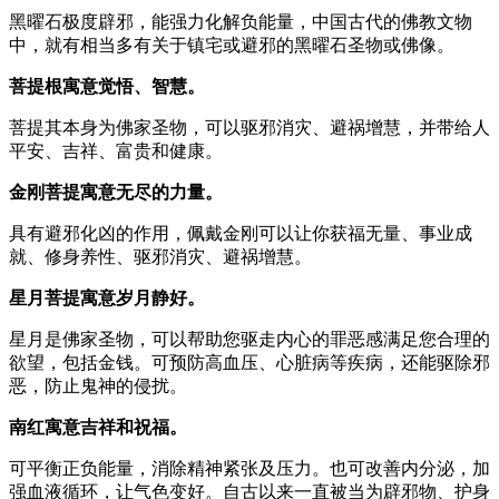
黑曜石极度辟邪，能强力化解负能量，中国古代的佛教文物
中，就有相当多有关于镇宅或避邪的黑曜石圣物或佛像。
菩提根寓意觉悟、智慧。
菩提其本身为佛家圣物，可以驱邪消灾、避祸增慧，并带给人
平安、吉祥、富贵和健康。
金刚菩提寓意无尽的力量。
具有避邪化凶的作用，佩戴金刚可以让你获福无量、事业成
就、修身养性、驱邪消灾、避祸增慧。
星月菩提寓意岁月静好。
星月是佛家圣物，可以帮助您驱走内心的罪恶感满足您合理的
欲望，包括金钱。可预防高血压、心脏病等疾病，还能驱除邪
恶，防止鬼神的侵扰。
南红寓意吉祥和祝福。
可平衡正负能量，消除精神紧张及压力。也可改善内分泌，加
强血液循环，让气色变好。自古以来一直被当为辟邪物、护身