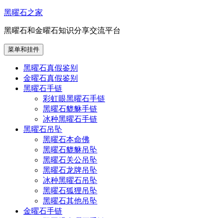
跳
黑曜石之家
至
黑曜石和金曜石知识分享交流平台
内
容
菜单和挂件
黑曜石真假鉴别
金曜石真假鉴别
黑曜石手链
彩虹眼黑曜石手链
黑曜石貔貅手链
冰种黑曜石手链
黑曜石吊坠
黑曜石本命佛
黑曜石貔貅吊坠
黑曜石关公吊坠
黑曜石龙牌吊坠
冰种黑曜石吊坠
黑曜石狐狸吊坠
黑曜石其他吊坠
金曜石手链