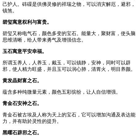
己护人。砗磲是供佛灵修的祥瑞之物，可以消灾解厄，避邪，
镇煞。
碧玺寓意权利与富贵。
碧玺又称电气石，颜色多变的宝石。能量大，聚财富，使头脑
思维清晰，给人带来勇气及增强信念。
玉石寓意平安幸福。
所谓玉养人，人养玉，戴玉，可以镇静，安神，同时可以辟
邪，使人精力旺盛，并且玉可以润心肺，清胃火，明目养颜。
黄发晶财富之石。
蕴含多种纯微量元素，颜色五彩缤纷，让人自信增强。
青金石安神之石。
青金石被古埃及人称为天上的宝石，它可以增加沟通及表达能
力，并有助於灵性的提升。
黑曜石辟邪之石。