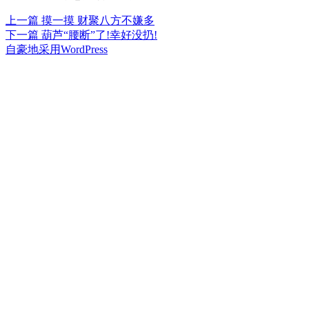
上
上一篇
摸一摸 财聚八方不嫌多
文
篇
下
下一篇
葫芦“腰断”了!幸好没扔!
章
文
篇
自豪地采用WordPress
章：
文
导
章：
航