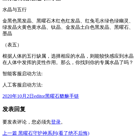
水晶与五行
金黑色黑发晶、黑曜石木红色红发晶、红兔毛水绿色绿幽灵、
绿发晶火黄色黄水晶、钛晶、金发晶土白色黑发晶、黑曜石、
墨晶
（表五）
根据人体的五行缺属，选择相应的水晶，则能较快感应到水晶
在人体中发挥的灵性作用。那么，你找到你的专属水晶了吗？
智能客服启动方法:
人工客服启动方法:
发
作
分
2020年10月2日
editor
黑曜石貔貅手链
布
者
类
发表回复
于
要发表评论，您必须先
登录
。
上
上一篇
黑曜石守护神系列(看了绝不后悔)
文