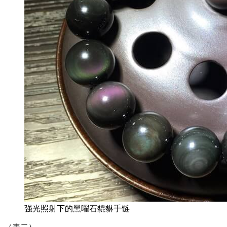
强光照射下的黑曜石貔貅手链