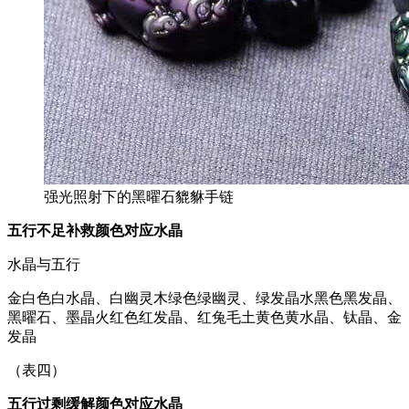
强光照射下的黑曜石貔貅手链
五行不足
补救颜色
对应水晶
水晶与五行
金白色白水晶、白幽灵木绿色绿幽灵、绿发晶水黑色黑发晶、
黑曜石、墨晶火红色红发晶、红兔毛土黄色黄水晶、钛晶、金
发晶
（表四）
五行过剩
缓解颜色
对应水晶