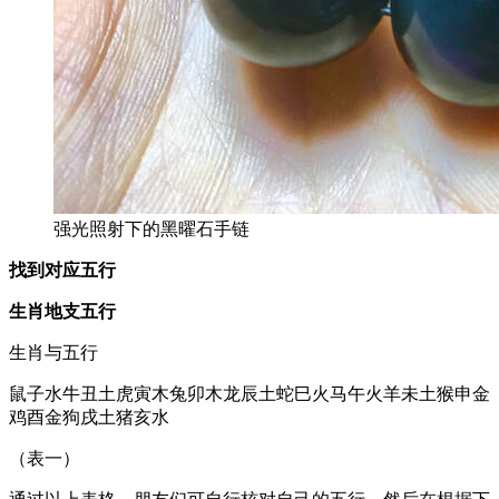
强光照射下的黑曜石手链
找到对应五行
生肖
地支
五行
生肖与五行
鼠子水牛丑土虎寅木兔卯木龙辰土蛇巳火马午火羊未土猴申金
鸡酉金狗戌土猪亥水
（表一）