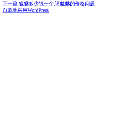
篇
下
下一篇
貔貅多少钱一个,请貔貅的价格问题
章
文
篇
自豪地采用WordPress
章：
文
导
章：
航