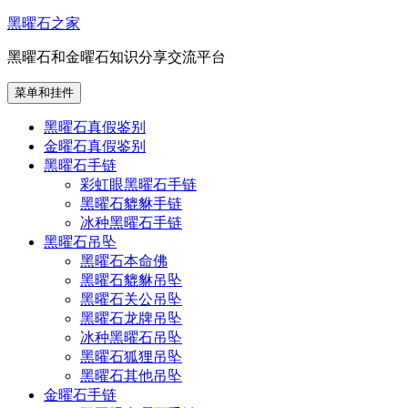
跳
黑曜石之家
至
黑曜石和金曜石知识分享交流平台
内
容
菜单和挂件
黑曜石真假鉴别
金曜石真假鉴别
黑曜石手链
彩虹眼黑曜石手链
黑曜石貔貅手链
冰种黑曜石手链
黑曜石吊坠
黑曜石本命佛
黑曜石貔貅吊坠
黑曜石关公吊坠
黑曜石龙牌吊坠
冰种黑曜石吊坠
黑曜石狐狸吊坠
黑曜石其他吊坠
金曜石手链