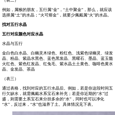
（表二）
例如，属猴的朋友，五行属“金”，“土中聚金”，那么，就应该
选择属“土”的水晶；“火可熔金”，就要少佩戴属“火”的水晶。
找对五行水晶
五行
对应颜色
对应水晶
水晶与五行
金白色白水晶、白幽灵木绿色、粉红色、浅紫色绿幽灵、绿发
晶、粉晶、紫晶水黑色、蓝色黑发晶、黑曜石、墨晶、蓝玉髓
火红色、紫色红发晶、红兔毛、紫水晶土土黄色、咖啡色黄水
晶、金发晶、茶晶
（表三）
通过表格，找到对应的五行水晶后。例如，若是你这段时间五
行欠缺水，就需佩戴水系宝石来补充；若是你近期的“水”过
盛，则需要土系宝石来分担多余的“水”，同时也可以净化
“水”，反过来，“水”也滋养了土。具体情况见下表。