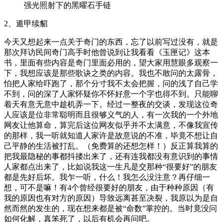
强光照射下的黑曜石手链
2、遁甲续貂
今天又想起来一点关于奇门的东西，忘了以前写过没有，就是
那次拜访民间奇门高手时他曾说到让我看看《玉匣记》这本
书，里面有些内容是奇门里面必用的，望大家用慧眼多观察一
下，我想应该是那些歌诀之类的内容。我也不敢问的太露骨，
怕把人家给吓跑了，那个分寸我不太会把握，问的浅了自己学
不到，问的深了人家怀疑你不怀好意一个字也得不到。只能聊
着天有意无意中趁机弄一下。经过一整夜的交谈，发现这位奇
人应该是位非常聪明而且很够义气的人，有一次我的一个外地
网友让他算命，算完后这位网友似乎并不太满意，不像我宣传
的那样，我一听就知道人家许是故意说的不准，毕竟不想让自
己平静的生活被打乱。（免费算的还想怎样！）反正算我算的
把我最隐秘的事都抖搂出来了，还有连我都没有意识到的事情
人家都点出来了，比如说我这一生凡是交那种“很要好”的朋友
都是先好后坏。我乍一听，什么！我怎么没注意？再仔细一
想，可不是嘛！有4个曾经很要好的朋友，由于种种原因（有
我的原因也有对方的原因）导致远离甚至决裂，我原以为是自
然而然的发生的，现在想来都是被“命数”掌控的。当时竟没问
如何化解，真笨死了，以后有机会再问吧。