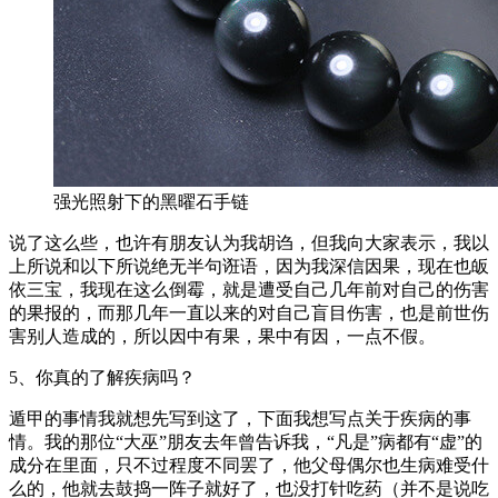
强光照射下的黑曜石手链
说了这么些，也许有朋友认为我胡诌，但我向大家表示，我以
上所说和以下所说绝无半句诳语，因为我深信因果，现在也皈
依三宝，我现在这么倒霉，就是遭受自己几年前对自己的伤害
的果报的，而那几年一直以来的对自己盲目伤害，也是前世伤
害别人造成的，所以因中有果，果中有因，一点不假。
5、你真的了解疾病吗？
遁甲的事情我就想先写到这了，下面我想写点关于疾病的事
情。我的那位“大巫”朋友去年曾告诉我，“凡是”病都有“虚”的
成分在里面，只不过程度不同罢了，他父母偶尔也生病难受什
么的，他就去鼓捣一阵子就好了，也没打针吃药（并不是说吃