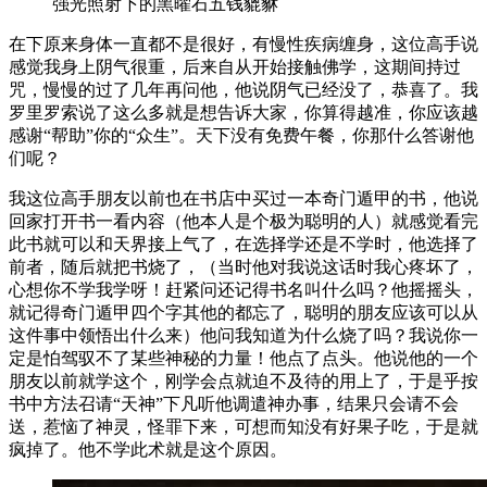
强光照射下的黑曜石五钱貔貅
在下原来身体一直都不是很好，有慢性疾病缠身，这位高手说
感觉我身上阴气很重，后来自从开始接触佛学，这期间持过
咒，慢慢的过了几年再问他，他说阴气已经没了，恭喜了。我
罗里罗索说了这么多就是想告诉大家，你算得越准，你应该越
感谢“帮助”你的“众生”。天下没有免费午餐，你那什么答谢他
们呢？
我这位高手朋友以前也在书店中买过一本奇门遁甲的书，他说
回家打开书一看内容（他本人是个极为聪明的人）就感觉看完
此书就可以和天界接上气了，在选择学还是不学时，他选择了
前者，随后就把书烧了，（当时他对我说这话时我心疼坏了，
心想你不学我学呀！赶紧问还记得书名叫什么吗？他摇摇头，
就记得奇门遁甲四个字其他的都忘了，聪明的朋友应该可以从
这件事中领悟出什么来）他问我知道为什么烧了吗？我说你一
定是怕驾驭不了某些神秘的力量！他点了点头。他说他的一个
朋友以前就学这个，刚学会点就迫不及待的用上了，于是乎按
书中方法召请“天神”下凡听他调遣神办事，结果只会请不会
送，惹恼了神灵，怪罪下来，可想而知没有好果子吃，于是就
疯掉了。他不学此术就是这个原因。