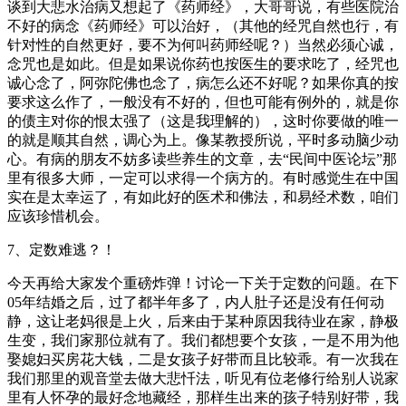
谈到大悲水治病又想起了《药师经》，大哥哥说，有些医院治
不好的病念《药师经》可以治好，（其他的经咒自然也行，有
针对性的自然更好，要不为何叫药师经呢？）当然必须心诚，
念咒也是如此。但是如果说你药也按医生的要求吃了，经咒也
诚心念了，阿弥陀佛也念了，病怎么还不好呢？如果你真的按
要求这么作了，一般没有不好的，但也可能有例外的，就是你
的债主对你的恨太强了（这是我理解的），这时你要做的唯一
的就是顺其自然，调心为上。像某教授所说，平时多动脑少动
心。有病的朋友不妨多读些养生的文章，去“民间中医论坛”那
里有很多大师，一定可以求得一个病方的。有时感觉生在中国
实在是太幸运了，有如此好的医术和佛法，和易经术数，咱们
应该珍惜机会。
7、定数难逃？！
今天再给大家发个重磅炸弹！讨论一下关于定数的问题。在下
05年结婚之后，过了都半年多了，内人肚子还是没有任何动
静，这让老妈很是上火，后来由于某种原因我待业在家，静极
生变，我们家那位就有了。我们都想要个女孩，一是不用为他
娶媳妇买房花大钱，二是女孩子好带而且比较乖。有一次我在
我们那里的观音堂去做大悲忏法，听见有位老修行给别人说家
里有人怀孕的最好念地藏经，那样生出来的孩子特别好带，我