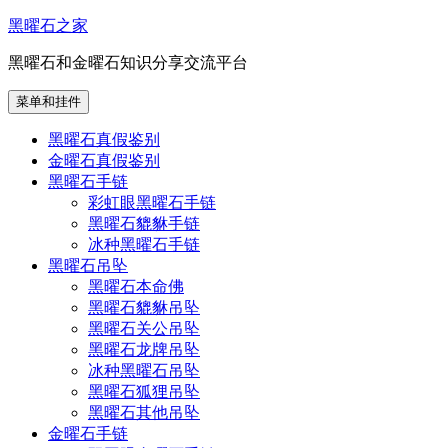
跳
黑曜石之家
至
黑曜石和金曜石知识分享交流平台
内
容
菜单和挂件
黑曜石真假鉴别
金曜石真假鉴别
黑曜石手链
彩虹眼黑曜石手链
黑曜石貔貅手链
冰种黑曜石手链
黑曜石吊坠
黑曜石本命佛
黑曜石貔貅吊坠
黑曜石关公吊坠
黑曜石龙牌吊坠
冰种黑曜石吊坠
黑曜石狐狸吊坠
黑曜石其他吊坠
金曜石手链