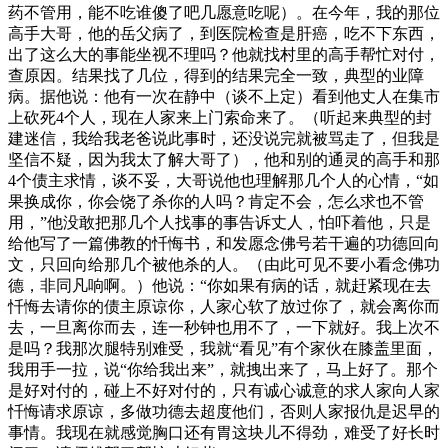
药不管用，能不吃谁傻了吧几愿意吃呢）。在今年，我的那位
高手大哥，他的岳父病了，到医院检查是肝癌，吃不下东西，
出了这么大的事能坐视不理吗？他就找村里的高手帮忙对付，
查原因。结果找了几位，得到的结果完全一致，典型的业障
病。据他说：他有一次在静中（谈不上定）看到他丈人在集市
上砍死4个人，现在人家来上门索命来了。（听起来典型的封
建迷信，我给我老爸说此事时，还没说完就被骂走了，但我是
坚信不疑，因为我太了解大哥了），他和别的通灵的高手和那
4个债主求情，谈不妥，大哥说他也理解那几个人的心情，“如
果换成你，你会饶了杀你的人吗？肯定不会，怎么求也不管
用，”他没敢把那几个人找事的事告诉丈人，怕吓着他，只是
给他写了一篇佛教的忏悔书，和发愿念佛号若干遍的功德回向
文，只回向给那几个被他杀的人。（由此可见不要小看念佛功
德，非同凡响啊。）他说：“你如果有病的话，就赶紧现在去
忏悔去请你的债主原谅你，人家心软了放过你了，就会离你而
去，一旦离你而去，连一秒钟也用不了，一下就好。我上次不
是吗？我那次腿特别难受，我就“看见”有个家伙在膝盖里面，
我用手一拉，说“你给我出来”，就拽出来了，马上好了。那个
是好对付的，碰上不好对付的，只有诚心诚意的求人家向人家
忏悔请求原谅，多做功德去超度他们，否则人家报仇是迟早的
事情。我现在就感觉胸口还有胃这块儿不得劲，难受了好长时