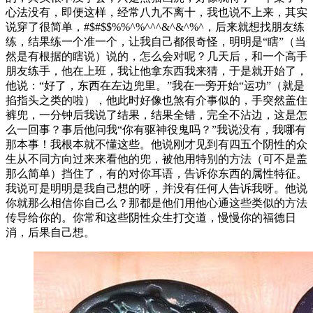
心法没有，即便这样，经常八九不离十，我也说不上来，其实
说穿了很简单，#$#$$%%^%^^^&^&^%^，后来就想找朋友练
练，结果练一个准一个，让我自己都很奇怪，明明是“瞎”（当
然是有根据的瞎说）说的，怎么会对呢？几天后，和一个高手
朋友练手，他在上班，我让他拿东西我来猜，于是就开始了，
他说：“好了，东西在左边兜里。”我在一旁开始“运功”（就是
掐指头之类的啦），他此时好像也煞有介事似的，手突然盖住
裤兜，一分钟后我说了结果，结果全错，完全不沾边，这是怎
么一回事？事后他问我“你有驱神役鬼吗？”我说没有，我哪有
那本事！我根本就不懂这些。他说刚才见到有四五个阴性的众
生从不同方向过来来看他的兜，被他用特别的方法（可不是盖
那么简单）挡住了，有的对你耳语，告诉你东西的属性特征。
我说可是明明是我自己想的呀，并没有任何人告诉我呀。他说
你就那么相信你自己么？那都是他们用他心通这些类似的方法
传导给你的。你常和这些阴性众生打交道，慢慢你的福德日
消，后果自己想。