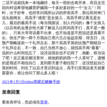
二话不说就找来一本地藏经，每天一部的念将开来，而且念完
回向时说希望地藏菩萨赐我一个多好多好的一个“女儿”！同
时，出于好奇，也经常问我所认识的所有高手，那位民间奇门
说头胎闺女，高高手“感觉”是女孩儿，高高手师父看见是女
儿，最后的最高手说（每当我面说，别人代问的）像个女孩儿
（以后有机会逐步给大家了解这几位民间高手们，真不是一般
的）。只有大哥哥说看不出来，也不知道是不想说还是真看不
出。快生产前一两个月我自己用六壬占临盆应期，得丑日，比
预产期略提前一个礼拜左右，那个高高手算的比预产期错后一
个礼拜左右，不一致，自己当然不放心，就找高手再“看看”，
说的什么时间也忘了，说没说现在也不记得了，抱歉，权当说
了吧！反正最后都没算对，就他奶奶的我一个人算对了，遗憾
的是我还不相信自己，直到那天妻子都住院了，还没想起自己
算的时间，到生了以后才意识到这点，高手们笑我说老天就要
耍耍你，谁让你问了那么多人呢！
发
作
分
2021年1月1日
editor
黑曜石貔貅手链
布
者
类
发表回复
于
要发表评论，您必须先
登录
。