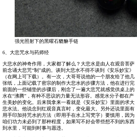
强光照射下的黑曜石貔貅手链
6、大悲咒水与药师经
大悲水的神奇作用，大家都了解么？大悲水是由人在观音菩萨
前念诵大悲咒“制”成的。谈到大悲水不得不谈到《安乐妙宝》
（在网上可下载）。有一次，大哥哥说他的一个朋友给了他几
张纸，上面记载了密宗的制作大悲水的步骤方法，他在进行完
前面的一些铺垫的步骤后，刚念了一遍大悲咒就感觉供桌上的
水在“沸腾”，有种不思议的力量无法形容。感觉水分子都在产
生美妙的变化。后来我拿来一看就是《安乐妙宝》里面的求大
悲水法。他说念到红观音真言时，变化最大。另外还说里面有
用手印加持咒水的方法（即用手在水上写梵字）要慎用，因为
咱们功力未必到了那种程度，如果写不好会带些想不到的东西
到水里，可能到时事与愿违。