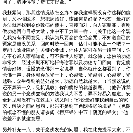
间了，请师傅帮了帮忙才好些。”
我赶紧问，那我这情况该怎么办？像我这样既没有你这样的能
耐，又不懂医术，想把病治好，该如何是好呢？他答：最好的
办法就是找到令你致病的债主，直接面对，向人家赔罪，否则
做功德回向目标太散，集中不了力量一样，（关于他这一个观
点我持有不同意见，我认为只要念佛念经念咒，不知道自己的
冤家是谁没关系，回向时统一回向，估计可能不止一个吧？一
定能去除业障的）关键心要诚，记住人家可在另一维空间，你
心不心诚人家都知道，可不像世人好蒙。就念佛，念佛的功德
非常大，经过长期不断地忏悔谢罪以及功德专门回向，肯定病
情会好转。慢慢的念佛到一定境界，自然就什么都看到了，你
念佛一声，身体就会放光一下，心越散，光越弱，心越定，光
越强，众生得到的益处越大，功德自然就越大。（当然这说的
还不算第一义，见机说教）你的病好的就越彻底。（他告诉我
说的另一个念佛去病的方法我认为不妥，弄不好易入魔道。安
全起见就没有写在这里）我又问：“你说最好能找到自己的冤
家，解决之间的恩怨，那岂不是到了色阴将尽的境界？（色阴
的概念不懂的朋友请参阅《楞严经》中五十阴魔的经文）”他
说差不多就这意思。
另外补充一点，关于念佛发光的问题，我在此先提示大家，不