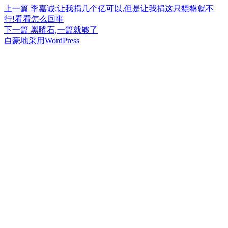
上
上一篇
李嘉诚:让我捐几个亿可以,但是让我捐这只貔貅就不
文
篇
行!看看怎么回事
章
文
下
下一篇
黑曜石,一篇就够了
章：
篇
自豪地采用WordPress
导
文
航
章：