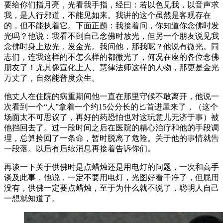
要给你们指月亮，光看我手指，经曰：若以色见我，以音声求
我，是人行邪道，不能见如来。我讲的这个虽然是客观存在
的，但不能执着它。下面正题：我接着问，你知道你念佛时发
光吗？他说：我看不到自己念佛时放光，但另一个朋友说见我
念佛时身上放光，发金光。我问他，那我呢？他说有微光。同
志们，连我这样的不怎么样的都微光了，何况在座的各位念佛
朋友了！尤其像宣化上人、慧律法师这样的人物，那更是金光
万丈了，自然能普度众生。
他丈人在住院的病重期间他一直在那里守候不敢离开，他说一
次看到一个“人”拿着一个约15公分长的匕首进屋来了，（这个
场面太不可思议了，再好的药恐怕也对这玩意儿无济于事）被
他挡回去了。过一段时间之后在医院的精心治疗和他的手段调
理，总算捡回了一条命，暂时脱离了危险。关于他的事情就告
一段落。以后有后续消息再接着告诉你们。
再谈一下关于供佛时是点蜡烛还是用电灯的问题，一次和高手
谈及此事，他说，一定不要用电灯，光图好看干净了，但屁用
没有，供佛一定要点蜡烛，至于为什么就不说了，聪明人自己
一想就知道了。