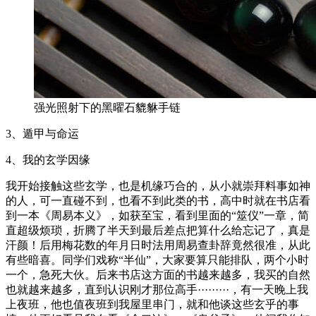
强光照射下的黑曜石貔貅手链
3、遁甲与命运
4、我的玄学因缘
我开始接触这些玄学，也是机缘巧合的，从小就崇拜料事如神
的人，可一直碰不到，也看不到此类的书，高中时就在书店看
到一本《周易本义》，如获至宝，看到里面的“筮仪”一章，简
直超级烦琐，折腾了半天到最后差点把算什么给忘记了，真是
汗颜！后用梅花数的年月日时法用周易查卦辞竟然很准，从此
有些暗喜。同学们戏称“半仙”，大家要算只能排队，两个小时
一个，急死大伙。后来书店这方面的书越来越多，我买的自然
也就越来越多，直到认识刚才那位高手·········，有一天晚上我
上夜班，他也值夜班到我屋里串门，就和他谈这些玄乎的事