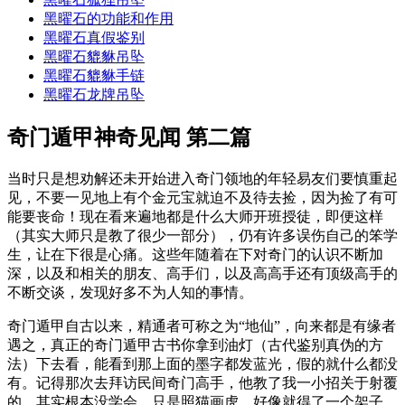
黑曜石的功能和作用
黑曜石真假鉴别
黑曜石貔貅吊坠
黑曜石貔貅手链
黑曜石龙牌吊坠
奇门遁甲神奇见闻 第二篇
当时只是想劝解还未开始进入奇门领地的年轻易友们要慎重起
见，不要一见地上有个金元宝就迫不及待去捡，因为捡了有可
能要丧命！现在看来遍地都是什么大师开班授徒，即便这样
（其实大师只是教了很少一部分），仍有许多误伤自己的笨学
生，让在下很是心痛。这些年随着在下对奇门的认识不断加
深，以及和相关的朋友、高手们，以及高高手还有顶级高手的
不断交谈，发现好多不为人知的事情。
奇门遁甲自古以来，精通者可称之为“地仙”，向来都是有缘者
遇之，真正的奇门遁甲古书你拿到油灯（古代鉴别真伪的方
法）下去看，能看到那上面的墨字都发蓝光，假的就什么都没
有。记得那次去拜访民间奇门高手，他教了我一小招关于射覆
的，其实根本没学会，只是照猫画虎，好像就得了一个架子，