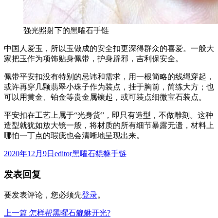
强光照射下的黑曜石手链
中国人爱玉，所以玉做成的安全扣更深得群众的喜爱。一般大
家把玉作为项饰贴身佩带，护身辟邪，吉利保安全。
佩带平安扣没有特别的忌讳和需求，用一根简略的线绳穿起，
或许再穿几颗翡翠小珠子作为装点，挂于胸前，简练大方；也
可以用黄金、铂金等贵金属镶起，或可装点细微宝石装点。
平安扣在工艺上属于“光身货”，即只有造型，不做雕刻。这种
造型就犹如放大镜一般，将材质的所有细节暴露无遗，材料上
哪怕一丁点的瑕疵也会清晰地呈现出来。
发
作
分
2020年12月9日
editor
黑曜石貔貅手链
布
者
类
发表回复
于
要发表评论，您必须先
登录
。
上
上一篇
怎样帮黑曜石貔貅开光?
文