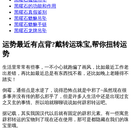
黑曜石的功能和作用
黑曜石真假鉴别
黑曜石貔貅吊坠
黑曜石貔貅手链
黑曜石龙牌吊坠
运势最近有点背?戴转运珠宝,帮你扭转运
势
生活里常常有些事，一不小心就跑偏了画风，比如最近工作老
出差错，再比如最近总是有东西找不着，还比如晚上老睡得不
踏实！
倒霉，通俗点是水逆了，说得恐怖点就是中邪了~虽然现在很
多事并没有传的那么邪乎了，但是许多人生活中还是出现过玄
之又玄的事情。所以咱就聊聊说说如何辟邪转运吧。
据记载，其实我国汉代以后就有固定的辟邪元素。有一些寓意
辟邪转运的宝物到了现在还在使用，那可是都隐藏在我们的珠
宝里哦。