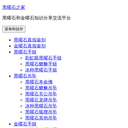
跳
黑曜石之家
至
黑曜石和金曜石知识分享交流平台
内
容
菜单和挂件
黑曜石真假鉴别
金曜石真假鉴别
黑曜石手链
彩虹眼黑曜石手链
黑曜石貔貅手链
冰种黑曜石手链
黑曜石吊坠
黑曜石本命佛
黑曜石貔貅吊坠
黑曜石关公吊坠
黑曜石龙牌吊坠
冰种黑曜石吊坠
黑曜石狐狸吊坠
黑曜石其他吊坠
金曜石手链