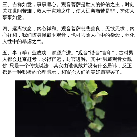
三、吉祥如意，事事顺心。观音菩萨是世人的护佑之主，时刻
关注世间苦难，救人于灾难之中，使人远离痛苦是非，护佑人
事事如意。
四、远离欲念，内心祥和。观音菩萨慈悲善良，无欲无求，内
心祥和，我们随身佩戴玉观音，也可去除人心中的杂念，弱化
人性中的暴虐之气。
五、事（学）业成功，财源广进。”观音”谐音”官印”，古时男
人都会赴京赶考，求得官运，封官进爵。其中“男戴观音女戴
佛”只是一个传统说法，其实由谁佩戴并没有什么忌讳，反正
都是一种积极的心理暗示，和寄托人们的美好愿望罢了。