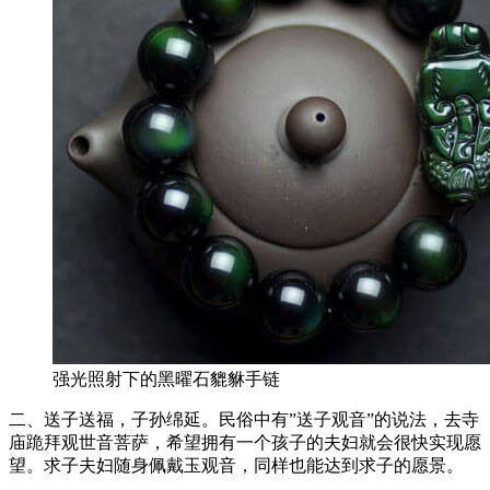
强光照射下的黑曜石貔貅手链
二、送子送福，子孙绵延。民俗中有”送子观音”的说法，去寺
庙跪拜观世音菩萨，希望拥有一个孩子的夫妇就会很快实现愿
望。求子夫妇随身佩戴玉观音，同样也能达到求子的愿景。