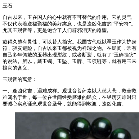
玉石
自古以来，玉在国人的心中就有不可替代的作用。它的灵气，
不仅代表着送福聚福的美好寓意，也是逢凶化吉的“平安符”。
尤其玉观音等，更是饱含了人们辟邪消灾的愿望。
戴得久越有灵性，可以替人挡灾。我国古代就以翠玉作为护身
符，驱灾避险，自古以来玉都被视为祥瑞之物。在民间，常有
自己多年佩戴的玉器出现裂纹，或者断裂，就有了“玉碎挡灾”
的说法。所以，戴玉镯、玉坠、玉牌、玉项链等，就有用玉来
挡灾的含义。
玉观音的寓意：
一、逢凶化吉，遇难成祥。观世音菩萨素以大慈大悲，救苦救
难闻名于世，每一位在世间经受磨难的民众，在经历灾难时只
要诚心实意诵念观世音圣号，就能得到救渡，逢凶化吉。