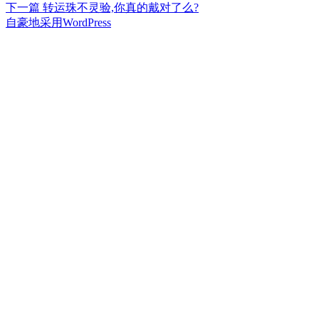
篇
下
下一篇
转运珠不灵验,你真的戴对了么?
章
文
篇
自豪地采用WordPress
章：
文
导
章：
航