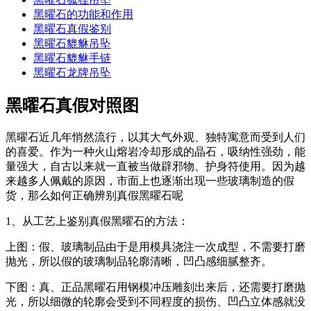
黑曜石的功能和作用
黑曜石真假鉴别
黑曜石貔貅吊坠
黑曜石貔貅手链
黑曜石龙牌吊坠
黑曜石真假对照图
黑曜石近几年悄然流行，以其大气外观、独特寓意而受到人们
的喜爱。作为一种火山熔岩冷却形成的晶石，吸纳性强劲，能
量强大，自古以来就一直被当做辟邪物、护身符使用。因为越
来越多人佩戴的原因，市面上也逐渐出现一些玻璃制造的假
货，那么如何正确辨别真假黑曜石呢
1、从工艺上鉴别真假黑曜石的方法：
上图：假、玻璃制品由于是用模具浇注一次成型，不需要打磨
抛光，所以假的玻璃制品轮廓清晰，凹凸感细腻整齐。
下图：真、正品黑曜石用钢模冲压雕刻出来后，还需要打磨抛
光，所以细微的轮廓会受到不同程度的损伤、凹凸立体感就没