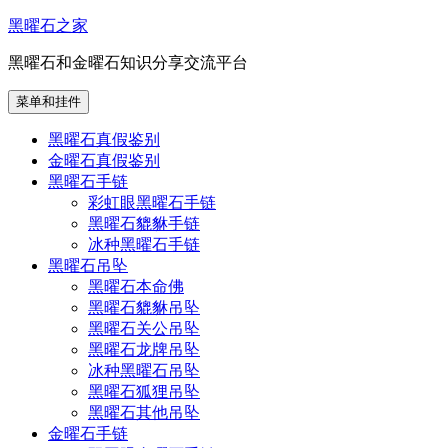
跳
黑曜石之家
至
黑曜石和金曜石知识分享交流平台
内
容
菜单和挂件
黑曜石真假鉴别
金曜石真假鉴别
黑曜石手链
彩虹眼黑曜石手链
黑曜石貔貅手链
冰种黑曜石手链
黑曜石吊坠
黑曜石本命佛
黑曜石貔貅吊坠
黑曜石关公吊坠
黑曜石龙牌吊坠
冰种黑曜石吊坠
黑曜石狐狸吊坠
黑曜石其他吊坠
金曜石手链