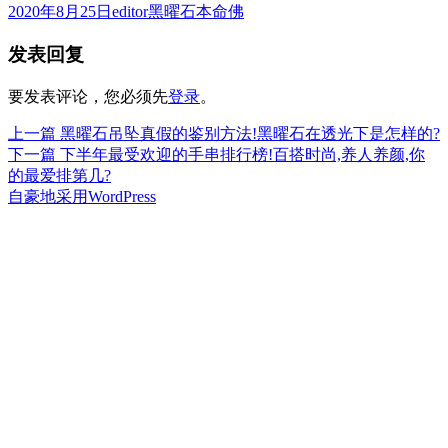
发
作
分
2020年8月25日
editor
黑曜石本命佛
布
者
类
发表回复
于
要发表评论，您必须先
登录
。
上
上一篇
黑曜石吊坠真假的鉴别方法!黑曜石在透光下是怎样的?
文
篇
下
下一篇
下半年最受欢迎的手串排行榜!百搭时尚,养人养颜,你
章
文
篇
的最爱排第几?
章：
文
自豪地采用WordPress
导
章：
航