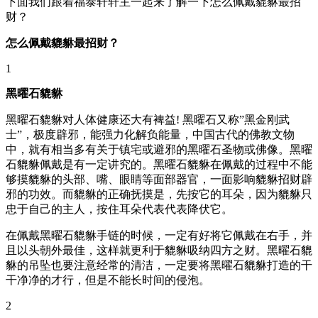
下面我们跟着福泰轩轩主一起来了解一下怎么佩戴貔貅最招
财？
怎么佩戴貔貅最招财？
1
黑曜石貔貅
黑曜石貔貅对人体健康还大有裨益! 黑曜石又称”黑金刚武
士”，极度辟邪，能强力化解负能量，中国古代的佛教文物
中，就有相当多有关于镇宅或避邪的黑曜石圣物或佛像。黑曜
石貔貅佩戴是有一定讲究的。黑曜石貔貅在佩戴的过程中不能
够摸貔貅的头部、嘴、眼睛等面部器官，一面影响貔貅招财辟
邪的功效。而貔貅的正确抚摸是，先按它的耳朵，因为貔貅只
忠于自己的主人，按住耳朵代表代表降伏它。
在佩戴黑曜石貔貅手链的时候，一定有好将它佩戴在右手，并
且以头朝外最佳，这样就更利于貔貅吸纳四方之财。黑曜石貔
貅的吊坠也要注意经常的清洁，一定要将黑曜石貔貅打造的干
干净净的才行，但是不能长时间的侵泡。
2