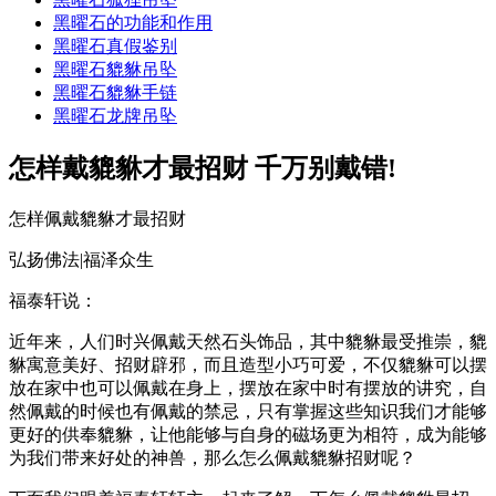
黑曜石的功能和作用
黑曜石真假鉴别
黑曜石貔貅吊坠
黑曜石貔貅手链
黑曜石龙牌吊坠
怎样戴貔貅才最招财 千万别戴错!
怎样佩戴貔貅才最招财
弘扬佛法|福泽众生
福泰轩说：
近年来，人们时兴佩戴天然石头饰品，其中貔貅最受推崇，貔
貅寓意美好、招财辟邪，而且造型小巧可爱，不仅貔貅可以摆
放在家中也可以佩戴在身上，摆放在家中时有摆放的讲究，自
然佩戴的时候也有佩戴的禁忌，只有掌握这些知识我们才能够
更好的供奉貔貅，让他能够与自身的磁场更为相符，成为能够
为我们带来好处的神兽，那么怎么佩戴貔貅招财呢？