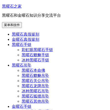
跳
黑曜石之家
至
黑曜石和金曜石知识分享交流平台
内
容
菜单和挂件
黑曜石真假鉴别
金曜石真假鉴别
黑曜石手链
彩虹眼黑曜石手链
黑曜石貔貅手链
冰种黑曜石手链
黑曜石吊坠
黑曜石本命佛
黑曜石貔貅吊坠
黑曜石关公吊坠
黑曜石龙牌吊坠
冰种黑曜石吊坠
黑曜石狐狸吊坠
黑曜石其他吊坠
金曜石手链