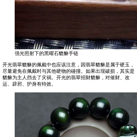
强光照射下的黑曜石貔貅手链
开光翡翠貔貅的佩戴中也应该注意，因翡翠貔貅是属于硬玉，
尽量避免在佩戴时与其他硬物的碰撞。如果出现破损，其实是
貔貅为主人挡去了灾祸。开光的翡翠招财貔貅，对催财、改
运、辟邪、护身有特效。