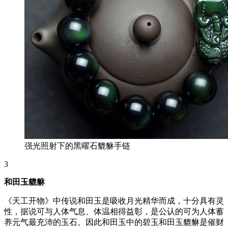
强光照射下的黑曜石貔貅手链
3
和田玉貔貅
《天工开物》中传说和田玉是吸收月光精华而成，十分具有灵
性，据说可与人体气息、体温相得益彰，是公认的可为人体蓄
养元气最充沛的玉石。因此和田玉中的碧玉和田玉貔貅是催财