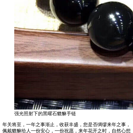
强光照射下的黑曜石貔貅手链
年关将至，一年之事渐止，收获丰盛，您是否绸缪来年之事，
佩戴貔貅给人一份安心，一份祝愿，来年花开之时，自然心想