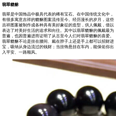
翡翠貔貅
翡翠是中国饰品中极具代表的稀有宝石。在中国传统文化中，
有很多寓意吉祥的貔貅图案流传至今。经历漫长的岁月，这些
吉祥图案被制作成各种具有美好象征的造型，供人佩戴，借以
表达了对美好生活的追求和向往。其中以翡翠貔貅的佩戴最为
普遍，也因普遍进而证明了从古至今人们对翡翠貔貅的喜爱。
翡翠貔貅不论是挂在腰间、戴在脖子上还是手上都可以招财进
宝，吸纳从身边流过的钱财；当挂饰悬挂在车内，能保佑你出
入平安、一路顺风。