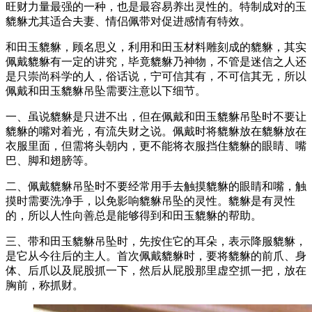
旺财力量最强的一种，也是最容易养出灵性的。特制成对的玉
貔貅尤其适合夫妻、情侣佩带对促进感情有特效。
和田玉貔貅，顾名思义，利用和田玉材料雕刻成的貔貅，其实
佩戴貔貅有一定的讲究，毕竟貔貅乃神物，不管是迷信之人还
是只崇尚科学的人，俗话说，宁可信其有，不可信其无，所以
佩戴和田玉貔貅吊坠需要注意以下细节。
一、虽说貔貅是只进不出，但在佩戴和田玉貔貅吊坠时不要让
貔貅的嘴对着光，有流失财之说。佩戴时将貔貅放在貔貅放在
衣服里面，但需将头朝内，更不能将衣服挡住貔貅的眼睛、嘴
巴、脚和翅膀等。
二、佩戴貔貅吊坠时不要经常用手去触摸貔貅的眼睛和嘴，触
摸时需要洗净手，以免影响貔貅吊坠的灵性。貔貅是有灵性
的，所以人性向善总是能够得到和田玉貔貅的帮助。
三、带和田玉貔貅吊坠时，先按住它的耳朵，表示降服貔貅，
是它从今往后的主人。首次佩戴貔貅时，要将貔貅的前爪、身
体、后爪以及屁股抓一下，然后从屁股那里虚空抓一把，放在
胸前，称抓财。