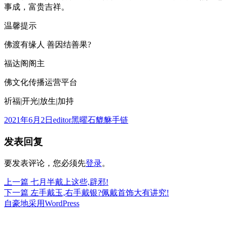
事成，富贵吉祥。
温馨提示
佛渡有缘人 善因结善果?
福达阁阁主
佛文化传播运营平台
祈福|开光|放生|加持
发
作
分
2021年6月2日
editor
黑曜石貔貅手链
布
者
类
发表回复
于
要发表评论，您必须先
登录
。
上
上一篇
七月半戴上这些,辟邪!
文
篇
下
下一篇
左手戴玉,右手戴银?佩戴首饰大有讲究!
章
文
篇
自豪地采用WordPress
章：
文
导
章：