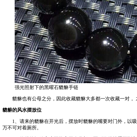
强光照射下的黑曜石貔貅手链
貔貅也有公母之分，因此收藏貔貅大多都一次收藏一对， 才
貔貅的风水摆放位
1、请来的貔貅在开光后，摆放时貔貅的嘴要对门外，以吸聚
万不可对着厕所。