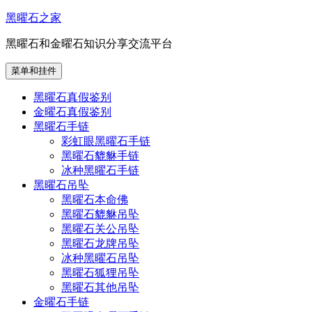
跳
黑曜石之家
至
黑曜石和金曜石知识分享交流平台
内
容
菜单和挂件
黑曜石真假鉴别
金曜石真假鉴别
黑曜石手链
彩虹眼黑曜石手链
黑曜石貔貅手链
冰种黑曜石手链
黑曜石吊坠
黑曜石本命佛
黑曜石貔貅吊坠
黑曜石关公吊坠
黑曜石龙牌吊坠
冰种黑曜石吊坠
黑曜石狐狸吊坠
黑曜石其他吊坠
金曜石手链