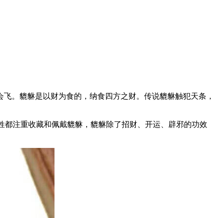
会飞。貔貅是以财为食的，纳食四方之财。传说貔貅触犯天条，
姓都注重收藏和佩戴貔貅，貔貅除了招财、开运、辟邪的功效