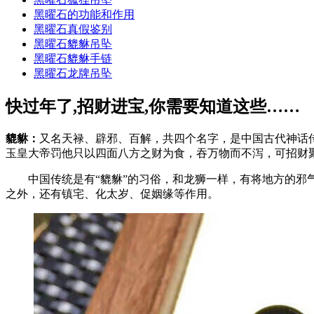
黑曜石的功能和作用
黑曜石真假鉴别
黑曜石貔貅吊坠
黑曜石貔貅手链
黑曜石龙牌吊坠
快过年了,招财进宝,你需要知道这些……
貔
貅：
又名天禄、辟邪、百解，共四个名字，是中国古代神话
玉皇大帝罚他只以四面八方之财为食，吞万物而不泻，可招财
中国传统是有“貔貅”的习俗，和龙狮一样，有将地方的邪气
之外，还有镇宅、化太岁、促姻缘等作用。