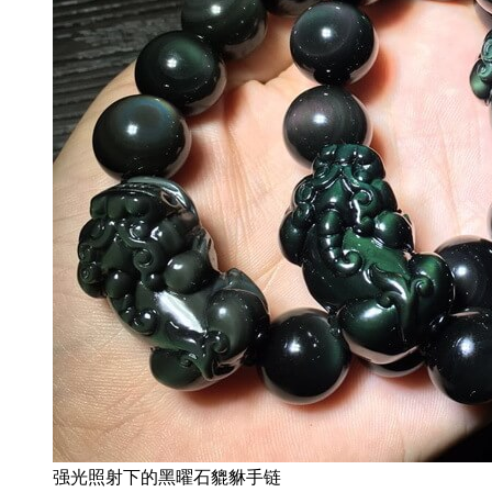
强光照射下的黑曜石貔貅手链