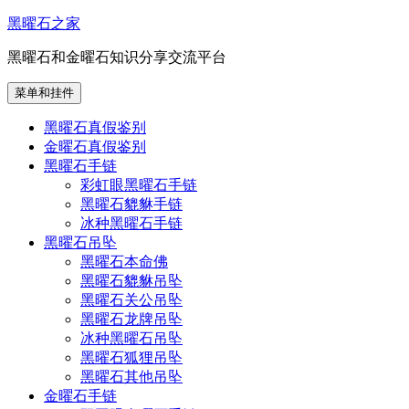
跳
黑曜石之家
至
黑曜石和金曜石知识分享交流平台
内
容
菜单和挂件
黑曜石真假鉴别
金曜石真假鉴别
黑曜石手链
彩虹眼黑曜石手链
黑曜石貔貅手链
冰种黑曜石手链
黑曜石吊坠
黑曜石本命佛
黑曜石貔貅吊坠
黑曜石关公吊坠
黑曜石龙牌吊坠
冰种黑曜石吊坠
黑曜石狐狸吊坠
黑曜石其他吊坠
金曜石手链