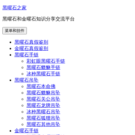
跳
黑曜石之家
至
黑曜石和金曜石知识分享交流平台
内
容
菜单和挂件
黑曜石真假鉴别
金曜石真假鉴别
黑曜石手链
彩虹眼黑曜石手链
黑曜石貔貅手链
冰种黑曜石手链
黑曜石吊坠
黑曜石本命佛
黑曜石貔貅吊坠
黑曜石关公吊坠
黑曜石龙牌吊坠
冰种黑曜石吊坠
黑曜石狐狸吊坠
黑曜石其他吊坠
金曜石手链