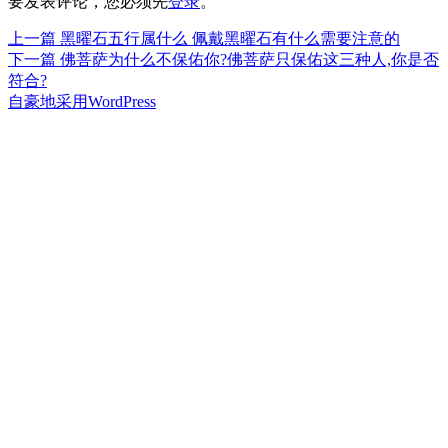
要发表评论，您必须先
登录
。
上
上一篇
黑曜石五行属什么 佩戴黑曜石有什么需要注意的
文
篇
下
下一篇
佛菩萨为什么不保佑你?佛菩萨只保佑这三种人,你是否
章
文
篇
符合?
章：
文
自豪地采用WordPress
导
章：
航