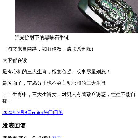
强光照射下的黑曜石手链
（图文来自网络，如有侵权，请联系删除）
大家都在读
最有心机的三大生肖，报复心强，没事尽量别惹！
最爱面子，宁愿分手也不会主动求和的三大生肖
十二生肖中，三大生肖女，对男人有着致命诱惑，往往不能自
拔！
发
作
分
2020年9月9日
editor
热门问题
布
者
类
发表回复
于