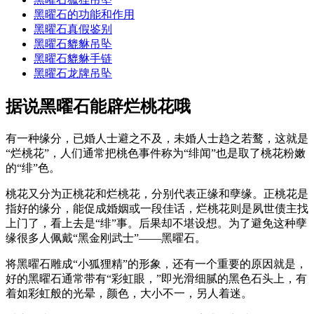
黑曜石的功能和作用
黑曜石真假鉴别
黑曜石貔貅吊坠
黑曜石貔貅手链
黑曜石龙牌吊坠
据说黑曜石能辟烂桃花哦
有一种缘分，已婚人士避之不及，未婚人士趋之若鹜，这就是
“烂桃花”，人们通常把桃色事件称为“绯闻”也是取了桃花粉嫩
的“绯”色。
桃花又分为正桃花和烂桃花，分别代表正缘和孽缘。正桃花是
指好的缘分，能促成婚姻或一段佳话，烂桃花则是夙世债主找
上门了，看上去是“绯”事。后果却不堪设想。为了避免这种孽
缘很多人佩戴“黑金刚武士”——黑曜石。
将黑曜石雕成“小狐狸精”的形象，还有一个重要的原因就是，
好的黑曜石通常带有“彩虹眼，”即光滑细腻的黑色石头上，有
着如彩虹般的光晕，颜色，大小不一，另人着迷。