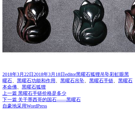
发
作
分
标
2018年3月22日
2018年3月18日
editor
黑曜石狐狸吊坠
彩虹眼黑
布
者
类
签
曜石
、
黑曜石功能和作用
、
黑曜石吊坠
、
黑曜石手链
、
黑曜石
于
本命佛
、
黑曜石狐狸
上
上一篇
黑曜石手链价格是多少
文
篇
下
下一篇
关于墨西哥的国石——黑曜石
章
文
篇
自豪地采用WordPress
章：
文
导
章：
航