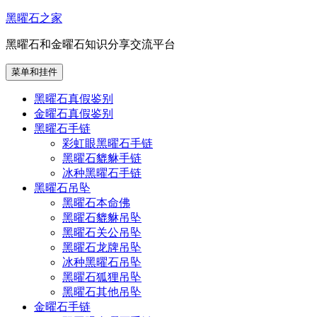
跳
黑曜石之家
至
黑曜石和金曜石知识分享交流平台
内
容
菜单和挂件
黑曜石真假鉴别
金曜石真假鉴别
黑曜石手链
彩虹眼黑曜石手链
黑曜石貔貅手链
冰种黑曜石手链
黑曜石吊坠
黑曜石本命佛
黑曜石貔貅吊坠
黑曜石关公吊坠
黑曜石龙牌吊坠
冰种黑曜石吊坠
黑曜石狐狸吊坠
黑曜石其他吊坠
金曜石手链