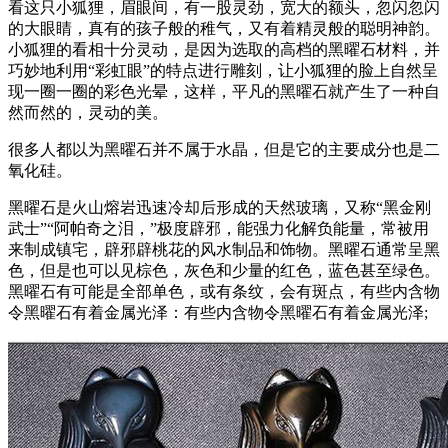
看这只小狐狸，眉眼间，有一股灵劲，宽大的额头，忽闪忽闪
的大眼睛，真有的孩子般的稚气，又有着精灵般的聪明神韵。
小狐狸的看相十分灵动，是因为选取的高档的黑曜石材料，并
巧妙地利用“彩虹眼”的特点进行雕刻，让小狐狸的脸上自然呈
现一圈一圈的彩色光晕，这样，平凡的黑曜石就产生了一种自
然而然的，灵动的美。
很多人都以为黑曜石并不属于水晶，但是它的主要成分也是二
氧化硅。
黑曜石是火山熔岩迅速冷却后形成的天然玻璃，又称“黑金刚
武士”“阿帕奇之泪，”极度辟邪，能强力化解负能量，常被用
来制成镇宅，辟邪辟桃花的风水制品和饰物。黑曜石通常呈黑
色，但是也可以见棕色，灰色和少量的红色，蓝色甚至绿色。
黑曜石有可能是全部单色，或有条纹，会有斑点，有些内含物
令黑曜石有着金属光泽：有些内含物令黑曜石有着金属光泽;