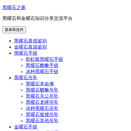
跳
黑曜石之家
至
黑曜石和金曜石知识分享交流平台
内
容
菜单和挂件
黑曜石真假鉴别
金曜石真假鉴别
黑曜石手链
彩虹眼黑曜石手链
黑曜石貔貅手链
冰种黑曜石手链
黑曜石吊坠
黑曜石本命佛
黑曜石貔貅吊坠
黑曜石关公吊坠
黑曜石龙牌吊坠
冰种黑曜石吊坠
黑曜石狐狸吊坠
黑曜石其他吊坠
金曜石手链