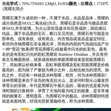
夷
化学式：
70%-75%SiO 2,MgO, Fe3O4
颜色：
黯
熔点：
1718℃
1黑曜石简介
黑曜石属于火成岩的一种，不属于水晶，水晶是晶体，黑曜的
成分虽然是SiO2(二氧化硅)为主。黑曜石是非晶质与微晶质胶
体SiO2,并非玻璃。为火山溶岩迅速冷却后形成的，因此难以
结晶，属于非晶质的宝石，断口呈贝壳状。黑曜石有可能是全
部单色、或有条纹、或有斑点。内含雏晶戓发晶是鉴定特征。
有些内含物黑曜石非金属光泽，而有的内部的气泡或结晶产生
一种“雪花”效果(即雪花黑曜石)或被看作闪光的虹彩色。最有
名的是有彩虹闪光的彩虹黑曜岩 Rainbow Obsidian，并且有些
条文呈椭圆形状，就形成俗称的单眼黑曜或者是双眼黑曜石
了，而如果以价格来看，彩虹单眼黑曜及彩虹双眼黑曜是价格
最高的，因为除了产量较为稀少之外，品相也相当的漂亮。除
此之外，另还有一种就是冰种黑曜，然而，何为冰种黑曜岩?
冰种黑曜是来自于冰岛的海克拉火山，是冰河时期火山爆发所
孕育出的圣物，年代是黑曜石中最久远的，吸收的也是最为纯
净时期的日夜精华，孕育了天地间最为纯正的能量，是非常难
得的能量石，透明度高，为黑曜石中的极品。冰种黑曜的特质
就是表面纯黑，经强光照射显咖啡色，即为冰种黑曜。