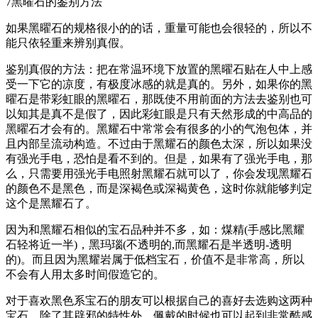
7黑曜石的鉴别方法
如果黑曜石的规格很小的的话，重量可能也会很轻的，所以不
能只依轻重来辨别真假。
鉴别真假的方法：把在常温环境下放置的黑曜石贴在人中上感
受一下它的凉度，有极度冰感的就是真的。另外，如果你的黑
曜石是带彩虹眼的黑曜石，那既使不用前面的方法去鉴别也可
以知其是真不是假了，因此彩虹眼是只有天然形成的中高品的
黑曜石才会有的。黑耀石中常常会有很多的小的气泡包体，并
且内部呈流动构造。不过由于黑耀石的颜色太深，所以如果没
有强光手电，恐怕是看不到的。但是，如果有了强光手电，那
么，只需要用强光手电照射黑耀石就可以了，你会发现黑耀石
的颜色不是黑色，而是深褐色或深褐黄色，这时你就能够判定
这个是黑耀石了。
因为和黑耀石相似的宝石品种并不多，如：煤精(手感比黑耀
石轻将近一半)，黑玛瑙(不透明的,而黑耀石是半透明-透明
的)。而且因为黑耀岩属于低档宝石，价值不是非常高，所以
不会有人用太多时间假造它的。
对于喜欢黑色系宝石的朋友可以根据自己的喜好去选购这两种
宝石，除了其辟邪的特性外，佩戴的时候也可以起到非常酷感