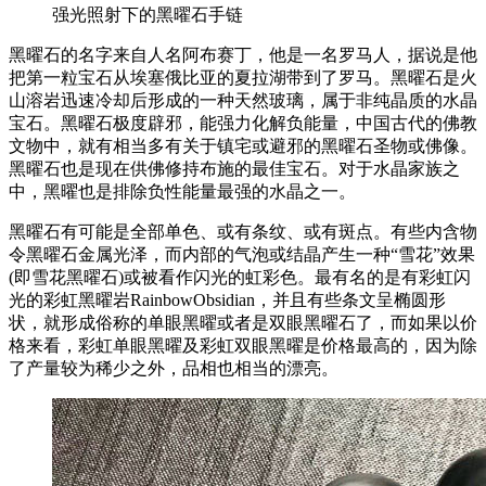
强光照射下的黑曜石手链
黑曜石的名字来自人名阿布赛丁，他是一名罗马人，据说是他
把第一粒宝石从埃塞俄比亚的夏拉湖带到了罗马。黑曜石是火
山溶岩迅速冷却后形成的一种天然玻璃，属于非纯晶质的水晶
宝石。黑曜石极度辟邪，能强力化解负能量，中国古代的佛教
文物中，就有相当多有关于镇宅或避邪的黑曜石圣物或佛像。
黑曜石也是现在供佛修持布施的最佳宝石。对于水晶家族之
中，黑曜也是排除负性能量最强的水晶之一。
黑曜石有可能是全部单色、或有条纹、或有斑点。有些内含物
令黑曜石金属光泽，而内部的气泡或结晶产生一种“雪花”效果
(即雪花黑曜石)或被看作闪光的虹彩色。最有名的是有彩虹闪
光的彩虹黑曜岩RainbowObsidian，并且有些条文呈椭圆形
状，就形成俗称的单眼黑曜或者是双眼黑曜石了，而如果以价
格来看，彩虹单眼黑曜及彩虹双眼黑曜是价格最高的，因为除
了产量较为稀少之外，品相也相当的漂亮。