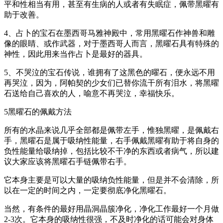
平和性相当有用，甚至有生病的人或者有失眠症，佩带黑曜有
助于改善。
4、占卜的宝石在墨西哥马雅神殿中，常用黑曜石作神兽和雕
像的眼睛、或作武器，对于墨西哥人而言，黑曜石具有特殊的
神性，因此用来当作占卜是最好的器具。
5、不哭泣的宝石传说，谁拥有了这黑色的曜石，便永远不用
再哭泣，因为，阿帕契的少女们已替你流干所有泪水，将黑曜
石送给自己喜欢的人，喻意不再哭泣，幸福快乐。
5黑曜石的佩戴方法
所有的水晶来说几乎全部都是佩带左手，惟独黑曜，是佩戴右
手，黑曜石是属于吸纳性能量，右手佩戴黑曜有助于将自身的
负性能量给吸纳掉，包括比较不干净的东西或者病气，所以建
议大家应该将黑曜石手链佩带右手。
它本身主要是可以大量的吸纳负性能量，但是并不会清除，所
以在一定的时间之内，一定要彻底净化黑曜石。
当然，有条件的最好用晶洞晶簇净化，净化工作最好一个月做
2-3次。它本身的吸纳性很强，不及时净化的话可能会对身体