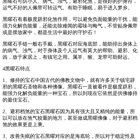
黑曜石可防小人、病气、浊气，避邪化煞，是很好的护身符，
运气不好的人佩带可转运气。有助于睡眠，易于进入梦乡。
黑曜石有着极度辟邪化煞作用，可以避免负面能量的干扰，能
强力化解负能量，还能去除难闻的霉味与晦气，不管贴身佩带
或是摆放家中，都是生活中最好的守护石！
黑曜石手链一般右手戴，黑曜石对应海底部，能助排出身体上
的病气、浊气，对于身体及个人运气有莫大的帮助。避邪、化
凶，放于家居上，有镇宅之用。属羊、猴、龙带可助财运。
4黑曜石特点
1、修持的宝石中国古代的佛教文物中，就有许多关于镇宅辟
邪的黑曜石圣物和各种佛像。黑曜石一直被看作是极度辟邪，
能强力化解负能量的一种宝石，所以到现在它依然是供佛修持
的最佳宝石。
2、避邪档煞的宝石黑曜石因为具有强大且又精纯的能量，所
以可以放在煞气较重的地方，甚至做成黑曜佛像，对于避邪档
煞的效果更是上乘。
3、改善失眠的宝石黑曜对应的是海底轮，所以对于稳定性及