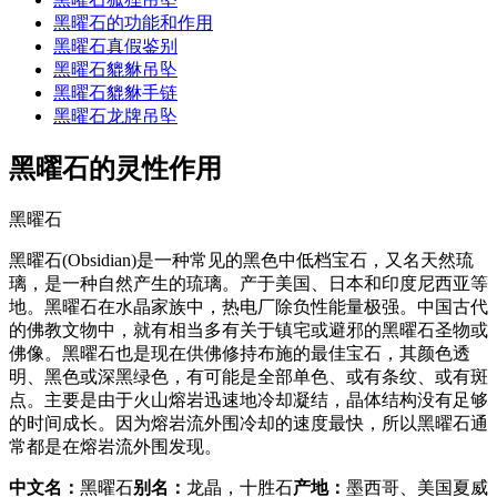
黑曜石的功能和作用
黑曜石真假鉴别
黑曜石貔貅吊坠
黑曜石貔貅手链
黑曜石龙牌吊坠
黑曜石的灵性作用
黑曜石
黑曜石(Obsidian)是一种常见的黑色中低档宝石，又名天然琉
璃，是一种自然产生的琉璃。产于美国、日本和印度尼西亚等
地。黑曜石在水晶家族中，热电厂除负性能量极强。中国古代
的佛教文物中，就有相当多有关于镇宅或避邪的黑曜石圣物或
佛像。黑曜石也是现在供佛修持布施的最佳宝石，其颜色透
明、黑色或深黑绿色，有可能是全部单色、或有条纹、或有斑
点。主要是由于火山熔岩迅速地冷却凝结，晶体结构没有足够
的时间成长。因为熔岩流外围冷却的速度最快，所以黑曜石通
常都是在熔岩流外围发现。
中文名：
黑曜石
别名：
龙晶，十胜石
产地：
墨西哥、美国夏威