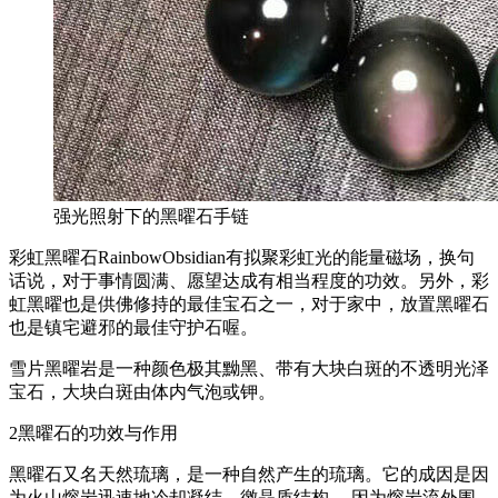
强光照射下的黑曜石手链
彩虹黑曜石RainbowObsidian有拟聚彩虹光的能量磁场，换句
话说，对于事情圆满、愿望达成有相当程度的功效。另外，彩
虹黑曜也是供佛修持的最佳宝石之一，对于家中，放置黑曜石
也是镇宅避邪的最佳守护石喔。
雪片黑曜岩是一种颜色极其黝黑、带有大块白斑的不透明光泽
宝石，大块白斑由体内气泡或钾。
2黑曜石的功效与作用
黑曜石又名天然琉璃，是一种自然产生的琉璃。它的成因是因
为火山熔岩迅速地冷却凝结，徼晶质结构。 因为熔岩流外围