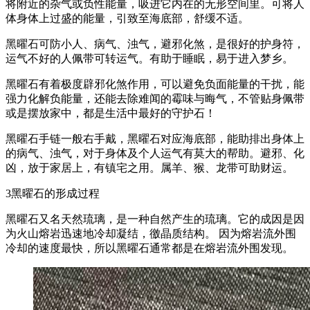
将附近的杂气或负性能量，吸进它内在的无形空间里。可将人
体身体上过盛的能量，引致至海底部，舒缓不适。
黑曜石可防小人、病气、浊气，避邪化煞，是很好的护身符，
运气不好的人佩带可转运气。有助于睡眠，易于进入梦乡。
黑曜石有着极度辟邪化煞作用，可以避免负面能量的干扰，能
强力化解负能量，还能去除难闻的霉味与晦气，不管贴身佩带
或是摆放家中，都是生活中最好的守护石！
黑曜石手链一般右手戴，黑曜石对应海底部，能助排出身体上
的病气、浊气，对于身体及个人运气有莫大的帮助。避邪、化
凶，放于家居上，有镇宅之用。属羊、猴、龙带可助财运。
3黑曜石的形成过程
黑曜石又名天然琉璃，是一种自然产生的琉璃。它的成因是因
为火山熔岩迅速地冷却凝结，徼晶质结构。 因为熔岩流外围
冷却的速度最快，所以黑曜石通常都是在熔岩流外围发现。