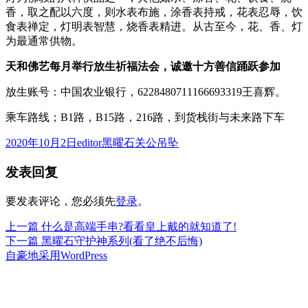
香，取之配以六度，则水表布施，涂香表持戒，花表忍辱，饮
食表禅定，灯明表智慧，烧香表精进。从古至今，花、香、灯
为最通常供物。
天和佛艺每月举行放生祈福法会，诚邀十方善信踊跃参加
放生账号：中国农业银行，6228480711166693319王喜辉。
乘车路线；B1路，B15路，216路，到货栈街与未来路下车
发
作
分
2020年10月2日
editor
黑曜石关公吊坠
布
者
类
发表回复
于
要发表评论，您必须先
登录
。
上
上一篇
什么是高端手串?看看皇上戴的就知道了!
文
篇
下
下一篇
黑曜石守护神系列(看了绝不后悔)
章
文
篇
自豪地采用WordPress
章：
文
导
章：
航