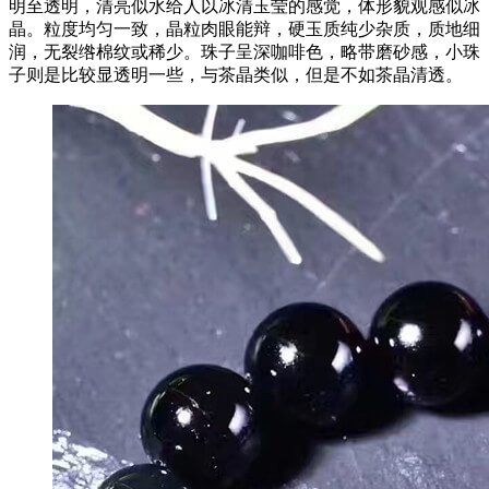
明至透明，清亮似水给人以冰清玉莹的感觉，体形貌观感似冰
晶。粒度均匀一致，晶粒肉眼能辩，硬玉质纯少杂质，质地细
润，无裂绺棉纹或稀少。珠子呈深咖啡色，略带磨砂感，小珠
子则是比较显透明一些，与茶晶类似，但是不如茶晶清透。