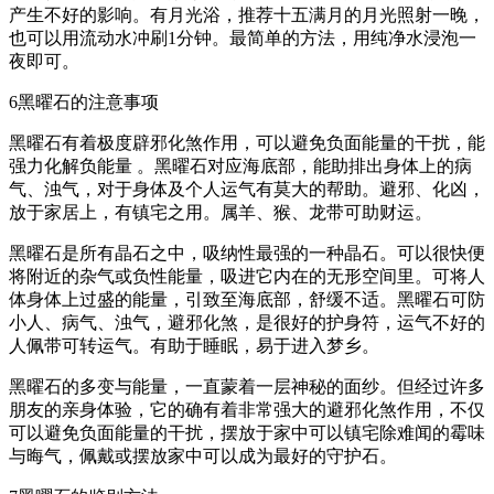
产生不好的影响。有月光浴，推荐十五满月的月光照射一晚，
也可以用流动水冲刷1分钟。最简单的方法，用纯净水浸泡一
夜即可。
6黑曜石的注意事项
黑曜石有着极度辟邪化煞作用，可以避免负面能量的干扰，能
强力化解负能量 。黑曜石对应海底部，能助排出身体上的病
气、浊气，对于身体及个人运气有莫大的帮助。避邪、化凶，
放于家居上，有镇宅之用。属羊、猴、龙带可助财运。
黑曜石是所有晶石之中，吸纳性最强的一种晶石。可以很快便
将附近的杂气或负性能量，吸进它内在的无形空间里。可将人
体身体上过盛的能量，引致至海底部，舒缓不适。黑曜石可防
小人、病气、浊气，避邪化煞，是很好的护身符，运气不好的
人佩带可转运气。有助于睡眠，易于进入梦乡。
黑曜石的多变与能量，一直蒙着一层神秘的面纱。但经过许多
朋友的亲身体验，它的确有着非常强大的避邪化煞作用，不仅
可以避免负面能量的干扰，摆放于家中可以镇宅除难闻的霉味
与晦气，佩戴或摆放家中可以成为最好的守护石。