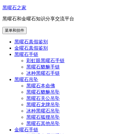
跳
黑曜石之家
至
黑曜石和金曜石知识分享交流平台
内
容
菜单和挂件
黑曜石真假鉴别
金曜石真假鉴别
黑曜石手链
彩虹眼黑曜石手链
黑曜石貔貅手链
冰种黑曜石手链
黑曜石吊坠
黑曜石本命佛
黑曜石貔貅吊坠
黑曜石关公吊坠
黑曜石龙牌吊坠
冰种黑曜石吊坠
黑曜石狐狸吊坠
黑曜石其他吊坠
金曜石手链