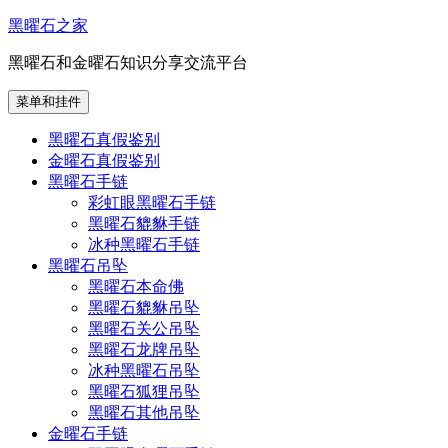
跳
黑曜石之家
至
黑曜石和金曜石知识分享交流平台
内
容
菜单和挂件
黑曜石真假鉴别
金曜石真假鉴别
黑曜石手链
彩虹眼黑曜石手链
黑曜石貔貅手链
冰种黑曜石手链
黑曜石吊坠
黑曜石本命佛
黑曜石貔貅吊坠
黑曜石关公吊坠
黑曜石龙牌吊坠
冰种黑曜石吊坠
黑曜石狐狸吊坠
黑曜石其他吊坠
金曜石手链