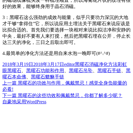
的磁场线像梳头发一样梳理顺直，所以海菊花片状的纹理有很
好的效果，能够终身用于晶石消磁。
3：黑曜石这么强劲的成效与能量，似乎只要功力深沉的大地
才干够“拿得住”它，所以说应用土埋法关于黑曜石来说应该是
比拟合适的。首先我们要选择一块相对来说比拟洁净和安静的
中央，最好不要有人来打搅，然后把黑曜石埋在公开，停止长
达三天的净化，三日之后取出即可。
4.最简单的净化方法还是用自来水泡一晚即可(#^.^#)
发
作
分
标
2018年3月19日
2018年3月17日
editor
黑曜石消磁净化方法
彩虹
布
者
类
签
眼黑曜石
、
黑曜石功能和作用
、
黑曜石吊坠
、
黑曜石手链
、
黑
于
曜石本命佛
、
黑曜石貔貅手链
上
上一篇
黑曜石的功效与作用，佩戴禁忌！感觉全身负能量的
文
篇
必看!
章
文
下
下一篇
黑曜石的这些功效和佩戴禁忌，你都了解多少呢？
章：
篇
自豪地采用WordPress
导
文
航
章：