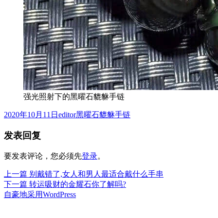
强光照射下的黑曜石貔貅手链
发
作
分
2020年10月11日
editor
黑曜石貔貅手链
布
者
类
发表回复
于
要发表评论，您必须先
登录
。
上
上一篇
别戴错了,女人和男人最适合戴什么手串
文
篇
下
下一篇
转运吸财的金耀石你了解吗?
章
文
篇
自豪地采用WordPress
章：
文
导
章：