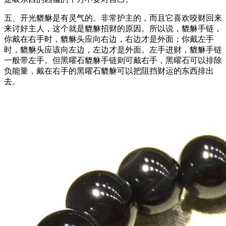
五、开光貔貅是有灵气的。非常护主的，而且它喜欢咬财回来
来讨好主人，这个就是貔貅招财的原因。所以说，貔貅手链，
你戴在右手时，貔貅头应向右边，右边才是外面；你戴左手
时，貔貅头应该向左边，左边才是外面。左手进财，貔貅手链
一般带左手。但黑曜石貔貅手链则可戴右手，黑曜石可以排除
负能量，戴在右手的黑曜石貔貅可以把阻挡财运的东西排出
去。