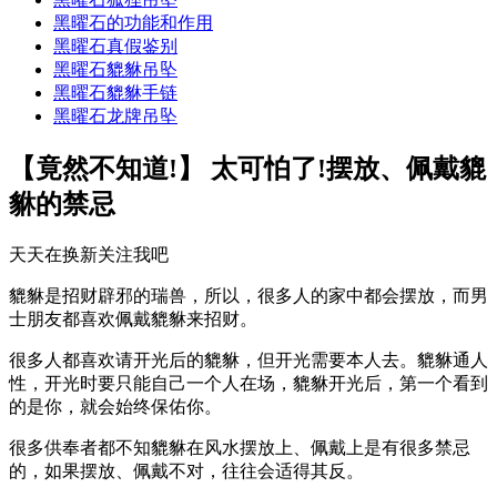
黑曜石的功能和作用
黑曜石真假鉴别
黑曜石貔貅吊坠
黑曜石貔貅手链
黑曜石龙牌吊坠
【竟然不知道!】 太可怕了!摆放、佩戴貔
貅的禁忌
天天在换新关注我吧
貔貅是招财辟邪的瑞兽，所以，很多人的家中都会摆放，而男
士朋友都喜欢佩戴貔貅来招财。
很多人都喜欢请开光后的貔貅，但开光需要本人去。貔貅通人
性，开光时要只能自己一个人在场，貔貅开光后，第一个看到
的是你，就会始终保佑你。
很多供奉者都不知貔貅在风水摆放上、佩戴上是有很多禁忌
的，如果摆放、佩戴不对，往往会适得其反。