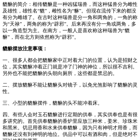
貔貅的简介：相传貔貅是一种凶猛瑞兽，而这种猛兽分为雌性
及雄性，雄性名“貔”，雌性名为“貅”。但现在流传下来的都没
有分为雌雄了。在古时这种瑞兽是分一角和两角的，一角的称
为“天禄”，两角的称为“辟邪”。后来再没有分一角或两角，多
以一角造型为主。在南方，一般人是喜欢称这种瑞兽为“貔
貅”，而在北方则依然称为“辟邪”。
貔貅摆放注意事项：
一、很多人都会把貔貅家中正对着大门的位置，认为是招财之
位，其实貔貅冲着正门就是冲了门神的神位，所以很不吉利。
另外也不能把貔貅的头朝向厕所，这些都是禁忌的。
二、摆放貔貅不能让貔貅头对镜子，以免光煞影响了貔貅的灵
性。
三、小型的貔貅摆件，貔貅的头不能冲着床。
四、有些人会对玉石貔貅进行定期的供奉，其实供奉也是有很
多讲究的。首先供奉貔貅的香炉里应放三种米，姜米、珍珠米
和黑米。切忌用香和水来供奉貔貅，因为只有神明才用香，而
貔貅还没有到神明的地位。供品中可以有酒和肉，但是绝对不