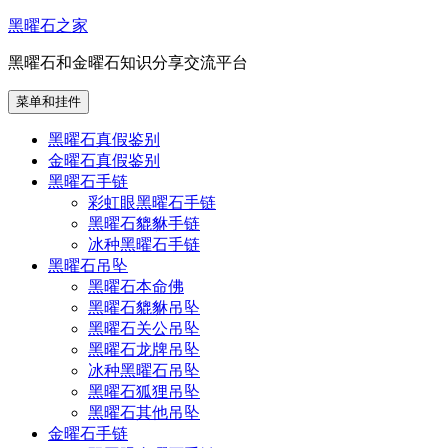
跳
黑曜石之家
至
黑曜石和金曜石知识分享交流平台
内
容
菜单和挂件
黑曜石真假鉴别
金曜石真假鉴别
黑曜石手链
彩虹眼黑曜石手链
黑曜石貔貅手链
冰种黑曜石手链
黑曜石吊坠
黑曜石本命佛
黑曜石貔貅吊坠
黑曜石关公吊坠
黑曜石龙牌吊坠
冰种黑曜石吊坠
黑曜石狐狸吊坠
黑曜石其他吊坠
金曜石手链