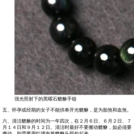
强光照射下的黑曜石貔貅手链
五、怀孕或经期的女子不能供奉开光貔貅，是为胎煞和血煞。
六、清洁貔貅的时间为一年四次，在２月６日、６月２日、７
月１４日和９月１２日。清洁时最好不要搬动貔貅，如必须要
搬动，则需要用红绸布将貔貅头部包起来。