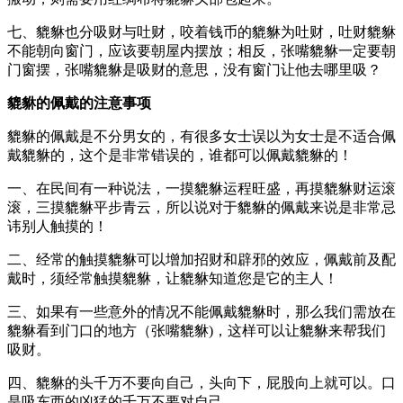
七、貔貅也分吸财与吐财，咬着钱币的貔貅为吐财，吐财貔貅
不能朝向窗门，应该要朝屋内摆放；相反，张嘴貔貅一定要朝
门窗摆，张嘴貔貅是吸财的意思，没有窗门让他去哪里吸？
貔貅的佩戴的注意事项
貔貅的佩戴是不分男女的，有很多女士误以为女士是不适合佩
戴貔貅的，这个是非常错误的，谁都可以佩戴貔貅的！
一、在民间有一种说法，一摸貔貅运程旺盛，再摸貔貅财运滚
滚，三摸貔貅平步青云，所以说对于貔貅的佩戴来说是非常忌
讳别人触摸的！
二、经常的触摸貔貅可以增加招财和辟邪的效应，佩戴前及配
戴时，须经常触摸貔貅，让貔貅知道您是它的主人！
三、如果有一些意外的情况不能佩戴貔貅时，那么我们需放在
貔貅看到门口的地方（张嘴貔貅)，这样可以让貔貅来帮我们
吸财。
四、貔貅的头千万不要向自己，头向下，屁股向上就可以。口
是吸东西的凶猛的千万不要对自己。