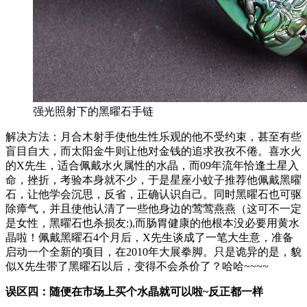
强光照射下的黑曜石手链
解决方法：月合木射手使他生性乐观的他不受约束，甚至有些
盲目自大，而太阳金牛则让他对金钱的追求孜孜不倦。喜水火
的X先生，适合佩戴水火属性的水晶，而09年流年恰逢土星入
命，挫折，考验本身就不少，于是星座小蚊子推荐他佩戴黑曜
石，让他学会沉思，反省，正确认识自己。同时黑曜石也可驱
除瘴气，并且使他认清了一些他身边的莺莺燕燕（这可不一定
是女性，黑曜石也杀损友:),而肠胃健康的他根本没必要用黄水
晶啦！佩戴黑曜石4个月后，X先生谈成了一笔大生意，准备
启动一个全新的项目，在2010年大展拳脚。只是诡异的是，貌
似X先生带了黑曜石以后，变得不会杀价了？哈哈~~~~
误区四：随便在市场上买个水晶就可以啦~反正都一样