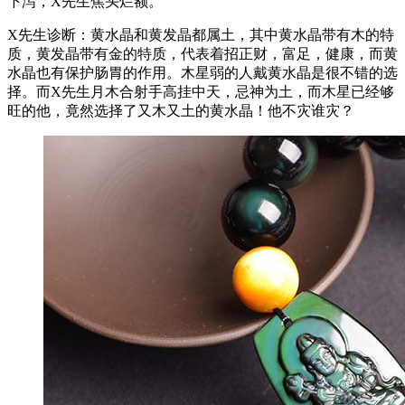
下泻，X先生焦头烂额。
X先生诊断：黄水晶和黄发晶都属土，其中黄水晶带有木的特
质，黄发晶带有金的特质，代表着招正财，富足，健康，而黄
水晶也有保护肠胃的作用。木星弱的人戴黄水晶是很不错的选
择。而X先生月木合射手高挂中天，忌神为土，而木星已经够
旺的他，竟然选择了又木又土的黄水晶！他不灾谁灾？