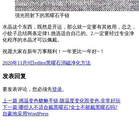
强光照射下的黑曜石手链
水晶这个东西，既然是开运，那么就一定要有其效用，总之，
小蚊子总结两条定律1.挑选适合自己的。2.一定要经过专业净
化程序的水晶才可以佩戴。
祝愿大家在新年万事顺利！一年更比一年好~！
发
作
分
2020年11月9日
editor
黑曜石消磁净化方法
布
者
类
发表回复
于
要发表评论，您必须先
登录
。
上
上一篇
感温变色貔貅手链,随温度变化而变色,非常好玩
文
篇
下
下一篇
哪些人不适合戴黑曜石?女士不能戴黑曜石吗?
章
文
篇
自豪地采用WordPress
章：
文
导
章：
航