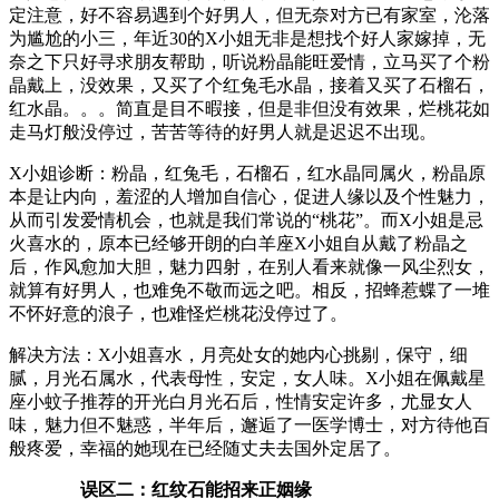
定注意，好不容易遇到个好男人，但无奈对方已有家室，沦落
为尴尬的小三，年近30的X小姐无非是想找个好人家嫁掉，无
奈之下只好寻求朋友帮助，听说粉晶能旺爱情，立马买了个粉
晶戴上，没效果，又买了个红兔毛水晶，接着又买了石榴石，
红水晶。。。简直是目不暇接，但是非但没有效果，烂桃花如
走马灯般没停过，苦苦等待的好男人就是迟迟不出现。
X小姐诊断：粉晶，红兔毛，石榴石，红水晶同属火，粉晶原
本是让内向，羞涩的人增加自信心，促进人缘以及个性魅力，
从而引发爱情机会，也就是我们常说的“桃花”。而X小姐是忌
火喜水的，原本已经够开朗的白羊座X小姐自从戴了粉晶之
后，作风愈加大胆，魅力四射，在别人看来就像一风尘烈女，
就算有好男人，也难免不敬而远之吧。相反，招蜂惹蝶了一堆
不怀好意的浪子，也难怪烂桃花没停过了。
解决方法：X小姐喜水，月亮处女的她内心挑剔，保守，细
腻，月光石属水，代表母性，安定，女人味。X小姐在佩戴星
座小蚊子推荐的开光白月光石后，性情安定许多，尤显女人
味，魅力但不魅惑，半年后，邂逅了一医学博士，对方待他百
般疼爱，幸福的她现在已经随丈夫去国外定居了。
误区二：红纹石能招来正姻缘