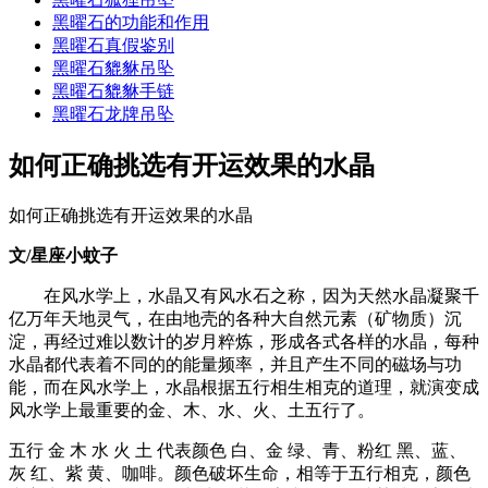
黑曜石的功能和作用
黑曜石真假鉴别
黑曜石貔貅吊坠
黑曜石貔貅手链
黑曜石龙牌吊坠
如何正确挑选有开运效果的水晶
如何正确挑选有开运效果的水晶
文/星座小蚊子
在风水学上，水晶又有风水石之称，因为天然水晶凝聚千
亿万年天地灵气，在由地壳的各种大自然元素（矿物质）沉
淀，再经过难以数计的岁月粹炼，形成各式各样的水晶，每种
水晶都代表着不同的的能量频率，并且产生不同的磁场与功
能，而在风水学上，水晶根据五行相生相克的道理，就演变成
风水学上最重要的金、木、水、火、土五行了。
五行 金 木 水 火 土 代表颜色 白、金 绿、青、粉红 黑、蓝、
灰 红、紫 黄、咖啡。颜色破坏生命，相等于五行相克，颜色