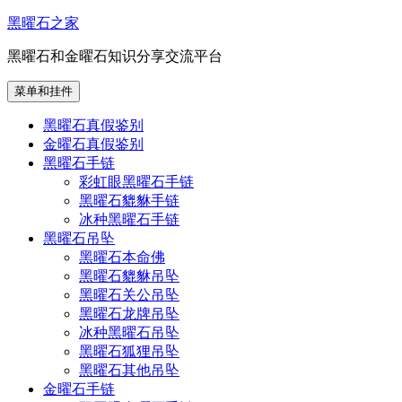
跳
黑曜石之家
至
黑曜石和金曜石知识分享交流平台
内
容
菜单和挂件
黑曜石真假鉴别
金曜石真假鉴别
黑曜石手链
彩虹眼黑曜石手链
黑曜石貔貅手链
冰种黑曜石手链
黑曜石吊坠
黑曜石本命佛
黑曜石貔貅吊坠
黑曜石关公吊坠
黑曜石龙牌吊坠
冰种黑曜石吊坠
黑曜石狐狸吊坠
黑曜石其他吊坠
金曜石手链