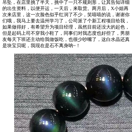
吊坠，在店里挑了半天，挑中了一只不规则形，让其告知详细
的出生资料，以便开运，一天后，来取货。两月后，X小姐再
次来店里，这一次脸色似乎红润了不少，笑嘻嘻的说，谢谢你
们哦，我马上要去温州学习了，公司派了个新工程项目给我，
如果做得好，有希望升为项目经理，虽然目前还没大的起色，
但是起码上司不穿我小鞋了，同事们对我态度也好些了，男朋
友每天下班还主动给我做饭吃，也很少吵嘴了，这白水晶还真
是块宝贝呢，我现在是石不离身呐~！