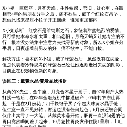
X小姐，巨蟹座，月亮天蝎，生性敏感，恋旧，疑心重，在跟
相恋4年的男朋友分手之后，痛不欲生，戴了个红纹石吊坠，
想借此找来星座小蚊子开正姻缘，谁知更加郁闷。
X小姐诊断：红纹石是维纳斯之石，象征着甜蜜热烈的爱情。
只可惜她本命水相太重，相当恋旧，月亮天蝎又让她专注的不
行，根本没办法集中注意力去找寻新的对象，所以X小姐在分
手后，日夜想着前男友的好，痛不欲生，不能自拔。
解决方法：喜木的X小姐，戴了绿萤石后，虽然没有在恋爱，
但是代表着冷静思考的绿萤石已经让她逐渐走出失恋的阴影，
目前正在积极物色新的对象。
误区三：戴黄水晶/黄发晶就招财
从商的X先生，金牛座，月亮合木星于射手，自07年房产大热
打捞一笔后，在08年金融危机中惨遭破产，09年打算东山再
起，于是在2月份花了四千块银子买了个超大珠黄水晶手链，
但生意一直不见好转，财运也没有任何起色，6月份还被合同
伙伴出卖亏了一大笔。从戴黄水晶开始，肠胃一直没问题的他
胃口竟然瞬间差了起来，10月急性胃炎发作住院1星期，上吐