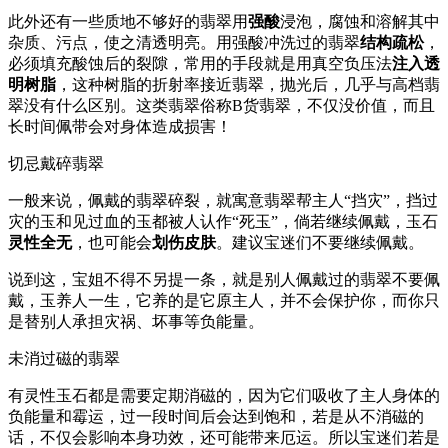
此外还有一些质地不够好的翡翠用
强酸
浸泡，腐蚀和溶解其中
杂质、污点，使之清透明亮。用强酸冲洗过的翡翠
结构疏松
，
必须填充酸蚀后的裂隙，常用的手段就是用真空负压法
注入透
明树脂
，这种树脂的折射率接近翡翠，抛光后，几乎与高档翡
翠没有什么区别。这类翡翠俗称B货翡翠，不仅没价值，而且
长时间佩带会对身体造成损害！
切忌戴碎翡翠
一般来说，佩戴的翡翠碎裂，就寓意翡翠帮主人“挡灾”，挡过
灾的玉和见过血的玉都被人认作“死玉”，倘若继续佩戴，玉石
灵性全无
，也可能会
划伤皮肤
。建议宝迷们不要继续佩戴。
说到这，宝姐不得不另提一条，就是别人佩戴过的翡翠不要佩
戴，玉养人一生，它养的是它原主人，并不会保护你，而你只
是替别人承担灾祸、坏事等负能量。
未消过磁的翡翠
有灵性玉石都是需要定期消磁的，因为它们吸收了主人身体的
负能量和霉运，过一段时间后会达到饱和，若是从不消磁的
话，不仅会影响本身功效，还可能带来厄运。所以宝迷们若是