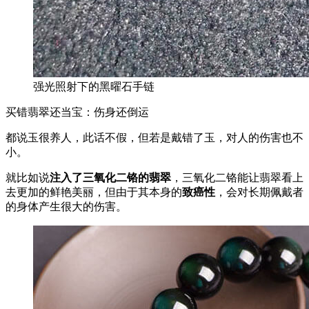
强光照射下的黑曜石手链
买错翡翠还当宝：伤身还倒运
都说玉很养人，此话不假，但若是戴错了玉，对人的伤害也不
小。
就比如说
注入了三
氧化二铬的翡翠
，三氧化二铬能让翡翠看上
去更加的鲜艳美丽，但由于其本身的
致癌性
，会对长期佩戴者
的身体产生很大的伤害。