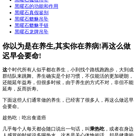
黑曜石的功能和作用
黑曜石真假鉴别
黑曜石貔貅吊坠
黑曜石貔貅手链
黑曜石龙牌吊坠
你以为是在养生,其实你在养病!再这么做
迟早会要命!
这
个时代所有人似乎都在养生，小到找个路线跑跑步，大到成
群结队来跳舞。养生确实是个好习惯，不仅能活的更加硬朗，
还能延年益寿，但很多时候，由于养生的方式不对，非但不能
延寿，反而折寿。
下面这些人们通常做的养生，已经害了很多人，再这么做迟早
会要命。
趁热吃：吃出食道癌
几乎每个人每天都会随口说出一句话，叫
乘热吃
，或者在身边
人感冒的时候说多喝热水，这本是关心体恤的话，却是健康的