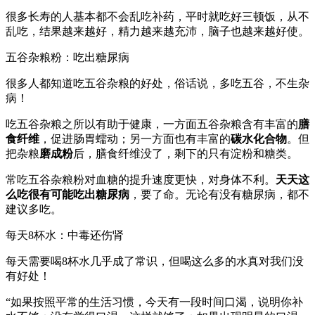
很多长寿的人基本都不会乱吃补药，平时就吃好三顿饭，从不
乱吃，结果越来越好，精力越来越充沛，脑子也越来越好使。
五谷杂粮粉：吃出糖尿病
很多人都知道吃五谷杂粮的好处，俗话说，多吃五谷，不生杂
病！
吃五谷杂粮之所以有助于健康，一方面五谷杂粮含有丰富的
膳
食纤维
，促进肠胃蠕动；另一方面也有丰富的
碳水化合物
。但
把杂粮
磨成粉
后，膳食纤维没了，剩下的只有淀粉和糖类。
常吃五谷杂粮粉对血糖的提升速度更快，对身体不利。
天天这
么吃很有可能吃出糖尿病
，要了命。无论有没有糖尿病，都不
建议多吃。
每天8杯水：中毒还伤肾
每天需要喝8杯水几乎成了常识，但喝这么多的水真对我们没
有好处！
“如果按照平常的生活习惯，今天有一段时间口渴，说明你补