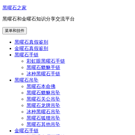
跳
黑曜石之家
至
黑曜石和金曜石知识分享交流平台
内
容
菜单和挂件
黑曜石真假鉴别
金曜石真假鉴别
黑曜石手链
彩虹眼黑曜石手链
黑曜石貔貅手链
冰种黑曜石手链
黑曜石吊坠
黑曜石本命佛
黑曜石貔貅吊坠
黑曜石关公吊坠
黑曜石龙牌吊坠
冰种黑曜石吊坠
黑曜石狐狸吊坠
黑曜石其他吊坠
金曜石手链