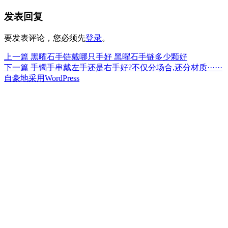
布
者
类
发表回复
于
要发表评论，您必须先
登录
。
上
上一篇
黑曜石手链戴哪只手好 黑曜石手链多少颗好
文
篇
下
下一篇
手镯手串戴左手还是右手好?不仅分场合,还分材质······
章
文
篇
自豪地采用WordPress
章：
文
导
章：
航