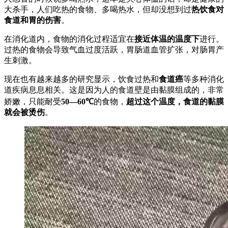
大杀手，人们吃热的食物、多喝热水，但却没想到过
热饮食对
食道和胃的伤害
。
在消化道内，食物的消化过程适宜在
接近体温的温度下
进行。
过热的食物会导致气血过度活跃，胃肠道血管扩张，对肠胃产
生刺激。
现在也有越来越多的研究显示，饮食过热和
食道癌
等多种消化
道疾病息息相关。这是因为人的食道壁是由黏膜组成的，非常
娇嫩，只能耐受
50—60℃
的食物，
超过这个温度，食道的黏膜
就会被烫伤
。