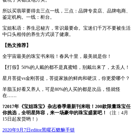
所以买翡翠要得去三点一线，三点：品牌专卖店、品牌电商、
鉴定机构。一线：柜台。
宝姐私语：养生忌秘方，常识最要命。宝迷们千万不要被生活
中口头相传的养生方式误了健康。
【热文推荐】
全宇宙最美的珠宝书来啦！春风十里，最美就是你！
【打假】50%的人戴的都不是真蜜蜡，别戴出来了，太丢人！
星月菩提vs金刚菩提，菩提家族的鲜肉和硬汉，你更爱哪个？
羊脂玉好看又养人，可是80%的人买的都是次品，怪就怪
在……
?2017年《宝姐珠宝》杂志春季最新刊来啦！200款限量珠宝任
你挑选，全明星阵容，来一场豪华的珠宝盛宴吧！
（注：4月
15日起发货哟！）
发
作
分
2020年9月7日
editor
黑曜石貔貅手链