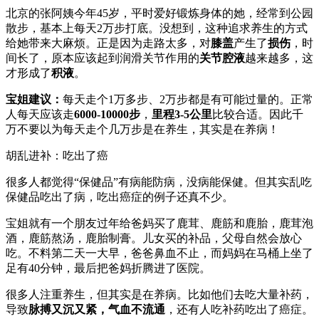
北京的张阿姨今年45岁，平时爱好锻炼身体的她，经常到公园
散步，基本上每天2万步打底。没想到，这种追求养生的方式
给她带来大麻烦。正是因为走路太多，对
膝盖
产生了
损伤
，时
间长了，原本应该起到润滑关节作用的
关节腔液
越来越多，这
才形成了
积液
。
宝姐建议：
每天走个1万多步、2万步都是有可能过量的。正常
人每天应该走
6000-10000步
，
里程3-5公里
比较合适。因此千
万不要以为每天走个几万步是在养生，其实是在养病！
胡乱进补：吃出了癌
很多人都觉得“保健品”有病能防病，没病能保健。但其实乱吃
保健品吃出了病，吃出癌症的例子还真不少。
宝姐就有一个朋友过年给爸妈买了鹿茸、鹿筋和鹿胎，鹿茸泡
酒，鹿筋熬汤，鹿胎制膏。儿女买的补品，父母自然会放心
吃。不料第二天一大早，爸爸鼻血不止，而妈妈在马桶上坐了
足有40分钟，最后把爸妈折腾进了医院。
很多人注重养生，但其实是在养病。比如他们去吃大量补药，
导致
脉搏又沉又紧，气血不流通
，还有人吃补药吃出了癌症。