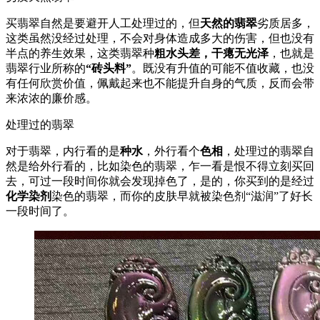
买翡翠自然是要避开人工处理过的，但
天然的翡翠
劣质居多，
这类虽然没经过处理，不会对身体造成多大的伤害，但也没有
半点的养生效果，这类翡翠种
粗水头差，干瘪无光泽
，也就是
翡翠行业所称的
“砖头料”
。既没有升值的可能不值收藏，也没
有任何欣赏价值，佩戴起来也不能提升自身的气质，反而会带
来浓浓的廉价感。
处理过的翡翠
对于翡翠，内行看的是
种水
，外行看个
色相
，处理过的翡翠自
然是给外行看的，比如染色的翡翠，乍一看是恨不得立刻买回
去，可过一段时间你就会发现掉色了，是的，你买到的是经过
化学染剂
染色的翡翠，而你的皮肤早就被染色剂“滋润”了好长
一段时间了。