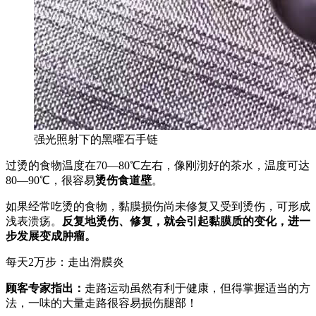
强光照射下的黑曜石手链
过烫的食物温度在70—80℃左右，像刚沏好的茶水，温度可达
80—90℃，很容易
烫伤食道壁
。
如果经常吃烫的食物，黏膜损伤尚未修复又受到烫伤，可形成
浅表溃疡。
反复地烫伤、修复，就会引起黏膜质的变化，进一
步发展变成肿瘤。
每天2万步：走出滑膜炎
顾客专家指出：
走路运动虽然有利于健康，但得掌握适当的方
法，一味的大量走路很容易损伤腿部！