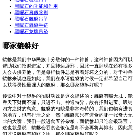
黑曜石的功能和作用
黑曜石真假鉴别
黑曜石貔貅吊坠
黑曜石貔貅手链
黑曜石龙牌吊坠
哪家貔貅好
貔貅是我们中华民族十分敬仰的一种神兽，这种神兽因为可以
帮助我们招财进宝，并且转运辟邪，因此一直到现在还有很多
人会去供养他，但是每样物件总是有着好坏之分的，对于神兽
貔貅来说也是如此，我们在奉请貔貅的时候一定都希望自己可
以获得灵性最强大的貔貅，那么哪家貔貅好呢？
传说中对于貔貅的招财功效是这么描述的：貔貅有嘴无肛，能
吞天下财而不漏，只进不出、神通特异，故有招财进宝、吸纳
四方之财的寓意。貔貅的相貌是非常奇特的，我们俗物有进食
的地方，也有排泄之处，然而貔貅却只有进食的哪一张奇大无
比的大嘴，我们一般进食五谷杂粮，而貔貅却只吃金银珠宝，
这也就是说，貔貅会吞食金银但是却不会再将其排出，因此我
们才说貔貅有招财之用。那么哪家貔貅好呢？