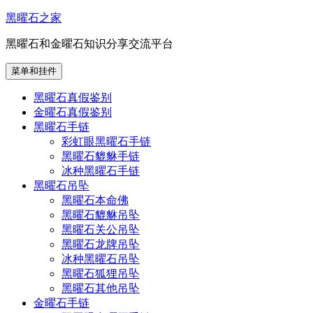
跳
黑曜石之家
至
黑曜石和金曜石知识分享交流平台
内
容
菜单和挂件
黑曜石真假鉴别
金曜石真假鉴别
黑曜石手链
彩虹眼黑曜石手链
黑曜石貔貅手链
冰种黑曜石手链
黑曜石吊坠
黑曜石本命佛
黑曜石貔貅吊坠
黑曜石关公吊坠
黑曜石龙牌吊坠
冰种黑曜石吊坠
黑曜石狐狸吊坠
黑曜石其他吊坠
金曜石手链