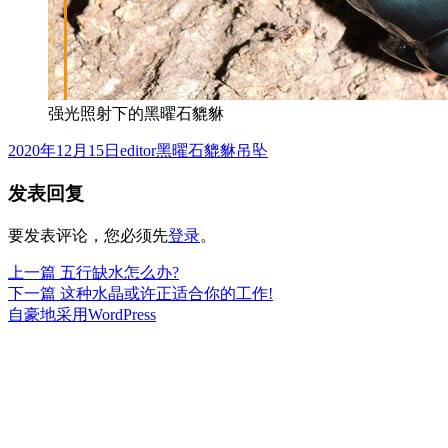
强光照射下的黑曜石貔貅
发
作
分
2020年12月15日
editor
黑曜石貔貅吊坠
布
者
类
发表回复
于
要发表评论，您必须先
登录
。
上
上一篇
五行缺水怎么办?
文
篇
下
下一篇
这种水晶或许正适合你的工作!
章
文
篇
自豪地采用WordPress
章：
文
导
章：
航