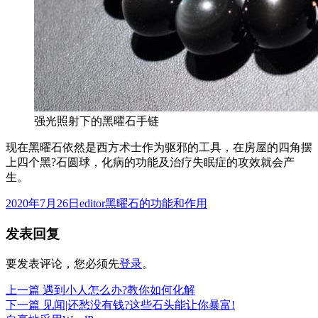
强光照射下的黑曜石手链
现在黑曜石依然是西方术士作为驱邪的工具，在房屋的四角摆
上四个黑?石圆球，化病的功能及治疗失眠症的攻效就会产
生。
发
作
分
2020年7月26日
editor
黑曜石的功能和作用
布
者
类
发表回复
于
要发表评论，您必须先
登录
。
上
上一篇
遇到小人怎么办?教你如何化解
文
篇
下
下一篇
见闻|还愁没有钱?这些石头能让你暴富!
章