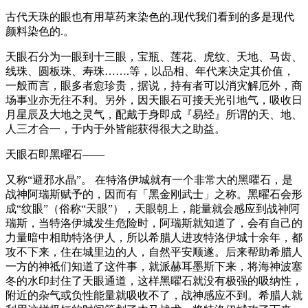
古代天珠的眼也有用草药来染色的.现代我们看到的多是现代
颜料染色的.。
天眼石分为一眼到十三眼，宝瓶、莲花、虎纹、天地、马齿、
线珠、圆板珠、寿珠…….等，以品相、年代来决定其价值，
一般而言，眼多者愈珍贵，据说，持有者可以消灾解厄外，商
场事业亦无往不利。另外，因天眼石可接天光引地气，吸收日
月星辰及大地之灵气，配戴于身即成『易经』所谓的天、地、
人三才合一，于内于外皆能获得很大之助益。
天眼石即黑曜石——
又称“避邪水晶”。 在特洛伊城就有一个非常大的黑曜石，是
战神阿瑞斯赋予的，因而有「黑金刚武士」之称。黑曜石会形
成“纹眼”（俗称“天眼”），天眼朝上，能量就会感应到战神阿
瑞斯，当特洛伊城发生危险时，阿瑞斯就知道了，会有自己的
力量暗中相助特洛伊人，所以希腊人进攻特洛伊城十余年，都
攻不下来，住在城里边的人，自然平安顺遂。后来帮助希腊人
一方的神祗们知道了这件事，就派赫耳墨斯下来，将海神波塞
冬的水印封住了天眼通道，这样黑曜石就没有极强的吸纳性，
附近的杂气或负性能量就吸收不了，战神感应不到。希腊人就