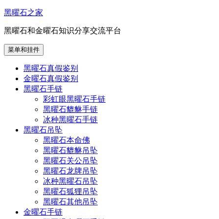
跳
黑曜石之家
至
黑曜石和金曜石知识分享交流平台
内
容
菜单和挂件
黑曜石真假鉴别
金曜石真假鉴别
黑曜石手链
彩虹眼黑曜石手链
黑曜石貔貅手链
冰种黑曜石手链
黑曜石吊坠
黑曜石本命佛
黑曜石貔貅吊坠
黑曜石关公吊坠
黑曜石龙牌吊坠
冰种黑曜石吊坠
黑曜石狐狸吊坠
黑曜石其他吊坠
金曜石手链