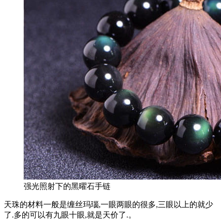
强光照射下的黑曜石手链
天珠的材料一般是缠丝玛瑙,一眼两眼的很多,三眼以上的就少
了.多的可以有九眼十眼,就是天价了.。