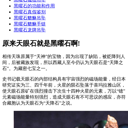
黑曜石的功能和作用
黑曜石真假鉴别
黑曜石貔貅吊坠
黑曜石貔貅手链
黑曜石龙牌吊坠
原来天眼石就是黑曜石啊!
相传天珠原属于“天神”的宝物，因为出现了缺陷，被贬降到人
间，后被藏族发现，所以西藏人至今仍认为天眼石是“天降之
石”。为藏密七宝之一。
史书记载天眼石的内部结构具有宇宙强烈的磁场能量，经日本
研究证实为三、四千年前，火星的陨石坠落于喜玛拉雅山区，
使天眼石原矿在强烈撞击下次生十四种火星的元素，万以“镱”
元素磁场能量特别强烈，造成天眼石有不可思议的感应，亦符
合藏胞认为天眼石为“天降石”之说。