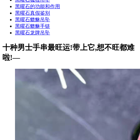
黑曜石的功能和作用
黑曜石真假鉴别
黑曜石貔貅吊坠
黑曜石貔貅手链
黑曜石龙牌吊坠
十种男士手串最旺运!带上它,想不旺都难
啦!—