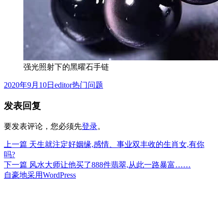
强光照射下的黑曜石手链
发
作
分
2020年9月10日
editor
热门问题
布
者
类
发表回复
于
要发表评论，您必须先
登录
。
上
上一篇
天生就注定好姻缘,感情、事业双丰收的生肖女,有你
文
篇
吗?
章
文
下
下一篇
风水大师让他买了888件翡翠,从此一路暴富……
章：
篇
自豪地采用WordPress
导
文
航
章：