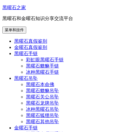
跳
黑曜石之家
至
黑曜石和金曜石知识分享交流平台
内
容
菜单和挂件
黑曜石真假鉴别
金曜石真假鉴别
黑曜石手链
彩虹眼黑曜石手链
黑曜石貔貅手链
冰种黑曜石手链
黑曜石吊坠
黑曜石本命佛
黑曜石貔貅吊坠
黑曜石关公吊坠
黑曜石龙牌吊坠
冰种黑曜石吊坠
黑曜石狐狸吊坠
黑曜石其他吊坠
金曜石手链