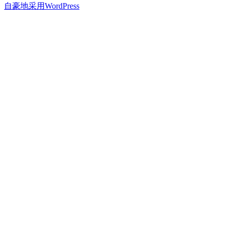
章
文
篇
自豪地采用WordPress
章：
文
导
章：
航