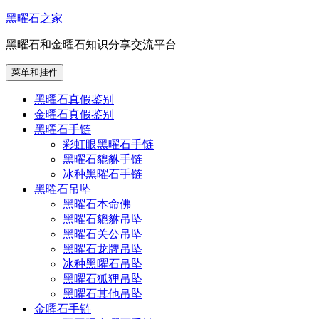
跳
黑曜石之家
至
黑曜石和金曜石知识分享交流平台
内
容
菜单和挂件
黑曜石真假鉴别
金曜石真假鉴别
黑曜石手链
彩虹眼黑曜石手链
黑曜石貔貅手链
冰种黑曜石手链
黑曜石吊坠
黑曜石本命佛
黑曜石貔貅吊坠
黑曜石关公吊坠
黑曜石龙牌吊坠
冰种黑曜石吊坠
黑曜石狐狸吊坠
黑曜石其他吊坠
金曜石手链