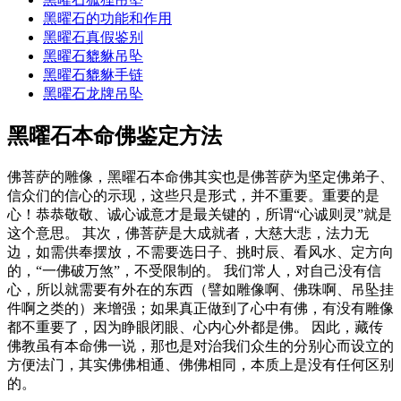
黑曜石的功能和作用
黑曜石真假鉴别
黑曜石貔貅吊坠
黑曜石貔貅手链
黑曜石龙牌吊坠
黑曜石本命佛鉴定方法
佛菩萨的雕像，黑曜石本命佛其实也是佛菩萨为坚定佛弟子、
信众们的信心的示现，这些只是形式，并不重要。重要的是
心！恭恭敬敬、诚心诚意才是最关键的，所谓“心诚则灵”就是
这个意思。 其次，佛菩萨是大成就者，大慈大悲，法力无
边，如需供奉摆放，不需要选日子、挑时辰、看风水、定方向
的，“一佛破万煞”，不受限制的。 我们常人，对自己没有信
心，所以就需要有外在的东西（譬如雕像啊、佛珠啊、吊坠挂
件啊之类的）来增强；如果真正做到了心中有佛，有没有雕像
都不重要了，因为睁眼闭眼、心内心外都是佛。 因此，藏传
佛教虽有本命佛一说，那也是对治我们众生的分别心而设立的
方便法门，其实佛佛相通、佛佛相同，本质上是没有任何区别
的。