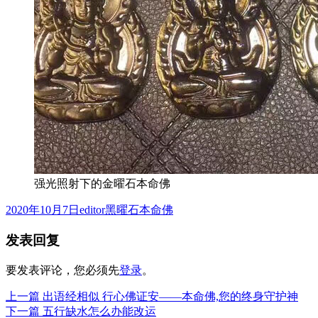
强光照射下的金曜石本命佛
发
作
分
2020年10月7日
editor
黑曜石本命佛
布
者
类
发表回复
于
要发表评论，您必须先
登录
。
上
上一篇
出语经相似 行心佛证安——本命佛,您的终身守护神
文
篇
下
下一篇
五行缺水怎么办能改运