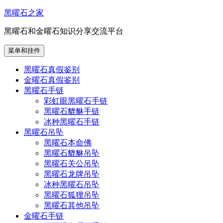
跳
黑曜石之家
至
黑曜石和金曜石知识分享交流平台
内
容
菜单和挂件
黑曜石真假鉴别
金曜石真假鉴别
黑曜石手链
彩虹眼黑曜石手链
黑曜石貔貅手链
冰种黑曜石手链
黑曜石吊坠
黑曜石本命佛
黑曜石貔貅吊坠
黑曜石关公吊坠
黑曜石龙牌吊坠
冰种黑曜石吊坠
黑曜石狐狸吊坠
黑曜石其他吊坠
金曜石手链