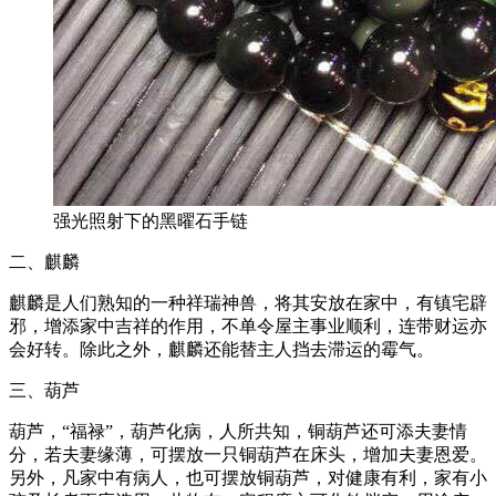
强光照射下的黑曜石手链
二、麒麟
麒麟是人们熟知的一种祥瑞神兽，将其安放在家中，有镇宅辟
邪，增添家中吉祥的作用，不单令屋主事业顺利，连带财运亦
会好转。除此之外，麒麟还能替主人挡去滞运的霉气。
三、葫芦
葫芦，“福禄”，葫芦化病，人所共知，铜葫芦还可添夫妻情
分，若夫妻缘薄，可摆放一只铜葫芦在床头，增加夫妻恩爱。
另外，凡家中有病人，也可摆放铜葫芦，对健康有利，家有小