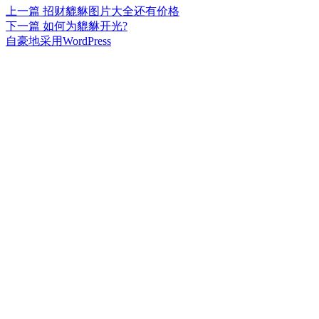
上
上一篇
招财貔貅图片大全还有价格
文
篇
下
下一篇
如何为貔貅开光?
章
文
篇
自豪地采用WordPress
章：
文
导
章：
航