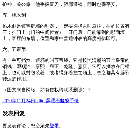
护神，关公像上他手握直刀，驱邪避祸，同时也保平安。
五、桃木剑
桃木剑是镇宅辟邪的利器，一定要选择吉时悬挂，挂的位置有
三：挂门上（门的中间位置）；开门后，门能靠到的那面墙
上；客厅的东墙，位置和家中普通钟表的高度相似即可。
六、五帝币
有一种可挡煞、避邪的叫五帝钱。它是按照清朝的五个皇帝的
铜钱，即顺治、康熙、雍正、乾隆、嘉庆。它可以摆放在门槛
上，也可以封包装着，或者绳穿着挂在颈上，总之都具有辟邪
转运的作用。
（图文来自网络，如有侵权请联系删除） ?
发
作
分
2020年11月24日
editor
黑曜石貔貅手链
布
者
类
发表回复
于
要发表评论，您必须先
登录
。