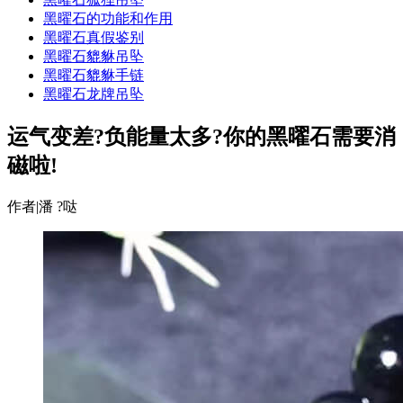
黑曜石的功能和作用
黑曜石真假鉴别
黑曜石貔貅吊坠
黑曜石貔貅手链
黑曜石龙牌吊坠
运气变差?负能量太多?你的黑曜石需要消
磁啦!
作者|潘 ?哒