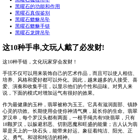
黑曜石的功能和作用
黑曜石真假鉴别
黑曜石貔貅吊坠
黑曜石貔貅手链
黑曜石龙牌吊坠
这10种手串,文玩人戴了必发财!
这10种手链，文化玩家穿会发财！
手弦不仅可以用来装饰自己的艺术作品，而且可以使人相信、
培养、风格和爱好都可以外化。因此，越来越多的人接受、喜
爱、演奏和收集手弦，以显示他们的个性和品味。对男人来
说，下面的模式对增加运气有很好的效果。
作为最健康的玉种，翡翠被称为玉王。它具有滋润面部、镇静
心灵的功效。长期使用会使你神清气爽，延长你的生命。翡翠
罗汉串，每个罗汉头都有两面，一根手绳共有9块翡翠，只有
18颗罗汉，以躲避邪恶、切割恶魔和旺盛的能量；古人认为翡
翠是天上的一块石头，能带来好运。象征着纯洁、阳光、正
义、勇气、和谐和纯洁的精神。