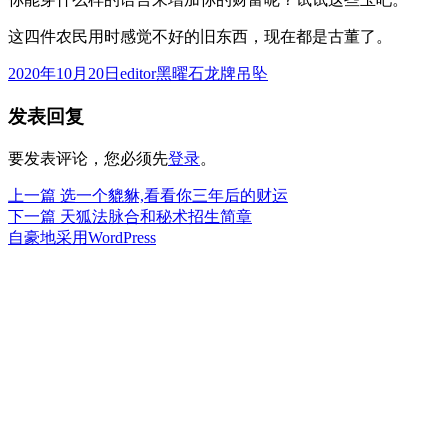
这四件农民用时感觉不好的旧东西，现在都是古董了。
发
作
分
2020年10月20日
editor
黑曜石龙牌吊坠
布
者
类
发表回复
于
要发表评论，您必须先
登录
。
上
上一篇
选一个貔貅,看看你三年后的财运
文
篇
下
下一篇
天狐法脉合和秘术招生简章
章
文
篇
自豪地采用WordPress
章：
文
导
章：
航