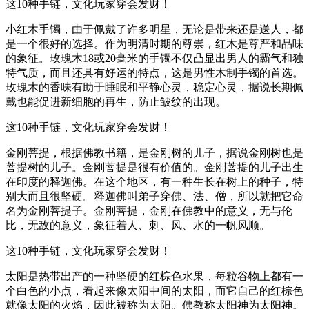
这10种手链，文化玩家穿会发财！
小红木手镯，由于佩戴了许多明星，无论是带来还是送人，都
是一个很好的选择。作为明清时期的尊崇，红木是尊严和品味
的象征。玫瑰木18或20毫米的手镯不仅凸显出男人的霸气和独
特气质，而且还具有好运的特点，这是男性木制手镯的首选。
玫瑰木的香味有助于睡眠和平静心灵，稳定心灵，据说长期佩
戴也能促进新细胞的再生，防止皱纹的出现。
这10种手链，文化玩家穿会发财！
金刚菩提，根据佛教书籍，是金刚树的儿子，据说金刚树也是
菩提树的儿子。金刚菩提是很有价值的。金刚菩提的儿子出生
在印度的释迦佛。在这个地区，有一种生长在树上的种子，特
别大而且很坚硬。释迦佛叫弟子穿佛、法、僧，所以就把它命
名为金刚菩提子。金刚菩提，金刚在佛教中的意义，无与伦
比，无敌的意义，象征着人、刺、风、水的一帆风顺。
这10种手链，文化玩家穿会发财！
太阳是热带出产的一种坚硬的红棕色水果，每粒谷物上都有一
个白色的小点，看起来像太阳中间的太阳，而它自己的红棕色
就像太阳的火焰，因此被称为太阳。佛教称太阳神为太阳神。