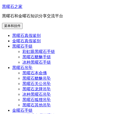
跳
黑曜石之家
至
黑曜石和金曜石知识分享交流平台
内
容
菜单和挂件
黑曜石真假鉴别
金曜石真假鉴别
黑曜石手链
彩虹眼黑曜石手链
黑曜石貔貅手链
冰种黑曜石手链
黑曜石吊坠
黑曜石本命佛
黑曜石貔貅吊坠
黑曜石关公吊坠
黑曜石龙牌吊坠
冰种黑曜石吊坠
黑曜石狐狸吊坠
黑曜石其他吊坠
金曜石手链