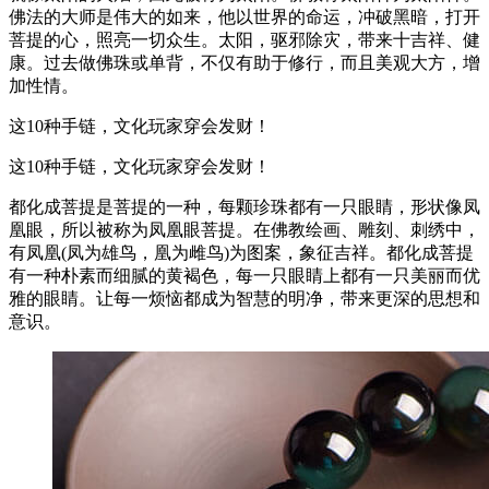
佛法的大师是伟大的如来，他以世界的命运，冲破黑暗，打开
菩提的心，照亮一切众生。太阳，驱邪除灾，带来十吉祥、健
康。过去做佛珠或单背，不仅有助于修行，而且美观大方，增
加性情。
这10种手链，文化玩家穿会发财！
这10种手链，文化玩家穿会发财！
都化成菩提是菩提的一种，每颗珍珠都有一只眼睛，形状像凤
凰眼，所以被称为凤凰眼菩提。在佛教绘画、雕刻、刺绣中，
有凤凰(凤为雄鸟，凰为雌鸟)为图案，象征吉祥。都化成菩提
有一种朴素而细腻的黄褐色，每一只眼睛上都有一只美丽而优
雅的眼睛。让每一烦恼都成为智慧的明净，带来更深的思想和
意识。