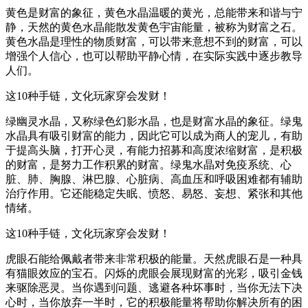
黄色是财富的象征，黄色水晶温暖的黄光，总能带来和谐与宁
静，天然的黄色水晶能散发黄色宇宙能量，被称为财富之石。
黄色水晶是理性的物质财富，可以带来意想不到的财富，可以
增强个人信心，也可以帮助平静心情，在实际实践中逐步教导
人们。
这10种手链，文化玩家穿会发财！
绿幽灵水晶，又称绿色幻影水晶，也是财富水晶的象征。绿鬼
水晶具有吸引财富的能力，因此它可以成为商人的宠儿，有助
于提高头脑，打开心灵，有能力招募和高度浓缩财富，是积极
的财富，是努力工作积累的财富。绿鬼水晶对免疫系统、心
脏、肺、胸腺、淋巴腺、心脏病、高血压和呼吸困难都有辅助
治疗作用。它还能稳定失眠、愤怒、易怒、妄想、紧张和其他
情绪。
这10种手链，文化玩家穿会发财！
虎眼石能给佩戴者带来非常积极的能量。天然虎眼石是一种具
有猫眼效应的宝石。闪烁的虎眼会展现财富的光彩，吸引金钱
来驱除恶灵。当你遇到问题、逃避各种坏事时，当你无法下决
心时，当你放弃一半时，它的积极能量将帮助你解决所有的困